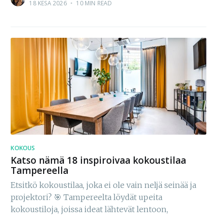
18 KESÄ 2026
•
10 MIN READ
KOKOUS
Katso nämä 18 inspiroivaa kokoustilaa
Tampereella
Etsitkö kokoustilaa, joka ei ole vain neljä seinää ja
projektori? 🎯 Tampereelta löydät upeita
kokoustiloja, joissa ideat lähtevät lentoon,