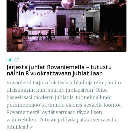
JUHLAT
Järjestä juhlat Rovaniemellä – tutustu
näihin 8 vuokrattavaan juhlatilaan
Rovaniemi tarjoaa loistavia juhlatiloja niin pieniin
tilaisuuksiin kuin suuriin juhlapäiviin! Olipa
haaveissasi moderni juhlatila, tunnelmallinen
perinnemiljöö tai uniikki elämys keskellä luontoa,
Rovaniemestä löydät varmasti täydellisen
vaihtoehdon. Tutustu ja löydä paikka seuraaville
juhlillesi! 🎉