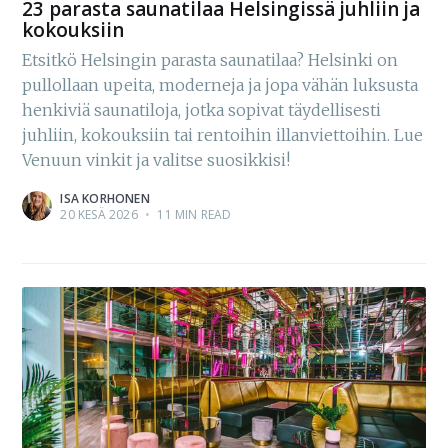
23 parasta saunatilaa Helsingissä juhliin ja
kokouksiin
Etsitkö Helsingin parasta saunatilaa? Helsinki on
pullollaan upeita, moderneja ja jopa vähän luksusta
henkiviä saunatiloja, jotka sopivat täydellisesti
juhliin, kokouksiin tai rentoihin illanviettoihin. Lue
Venuun vinkit ja valitse suosikkisi!
ISA KORHONEN
20 KESÄ 2026
•
11 MIN READ