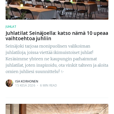
JUHLAT
Juhlatilat Seinäjoella: katso nämä 10 upeaa
vaihtoehtoa juhliin
Seinäjoki tarjoaa monipuolisen valikoiman
juhlatiloja, joissa viettää ikimuistoiset juhlat!
Keräsimme yhteen ne kaupungin parhaimmat
juhlatilat, joten inspiroidu, ota vinkit talteen ja aloita
omien juhliesi suunnittelu! ✨
ISA KORHONEN
15 KESÄ 2026
•
6 MIN READ