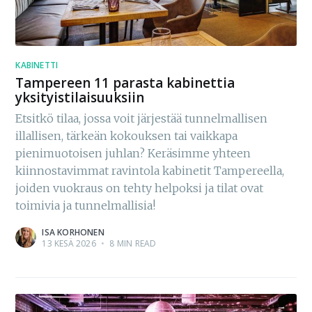
KABINETTI
Tampereen 11 parasta kabinettia
yksityistilaisuuksiin
Etsitkö tilaa, jossa voit järjestää tunnelmallisen
illallisen, tärkeän kokouksen tai vaikkapa
pienimuotoisen juhlan? Keräsimme yhteen
kiinnostavimmat ravintola kabinetit Tampereella,
joiden vuokraus on tehty helpoksi ja tilat ovat
toimivia ja tunnelmallisia!
ISA KORHONEN
13 KESÄ 2026
•
8 MIN READ