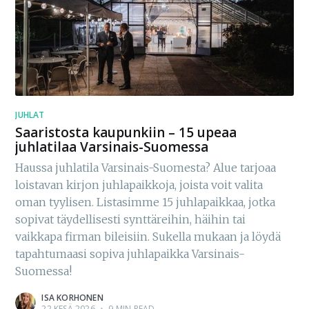
JUHLAT
Saaristosta kaupunkiin – 15 upeaa
juhlatilaa Varsinais-Suomessa
Haussa juhlatila Varsinais-Suomesta? Alue tarjoaa
loistavan kirjon juhlapaikkoja, joista voit valita
oman tyylisen. Listasimme 15 juhlapaikkaa, jotka
sopivat täydellisesti synttäreihin, häihin tai
vaikkapa firman bileisiin. Sukella mukaan ja löydä
tapahtumaasi sopiva juhlapaikka Varsinais-
Suomessa!
ISA KORHONEN
22 KESÄ 2026
•
9 MIN READ