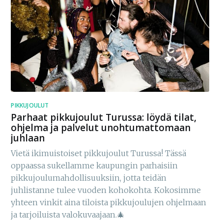
PIKKUJOULUT
Parhaat pikkujoulut Turussa: löydä tilat,
ohjelma ja palvelut unohtumattomaan
juhlaan
Vietä ikimuistoiset pikkujoulut Turussa! Tässä
oppaassa sukellamme kaupungin parhaisiin
pikkujoulumahdollisuuksiin, jotta teidän
juhlistanne tulee vuoden kohokohta. Kokosimme
yhteen vinkit aina tiloista pikkujoulujen ohjelmaan
ja tarjoiluista valokuvaajaan.🎄