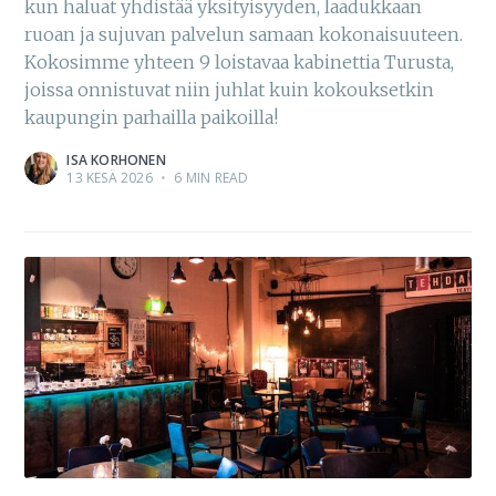
kun haluat yhdistää yksityisyyden, laadukkaan
ruoan ja sujuvan palvelun samaan kokonaisuuteen.
Kokosimme yhteen 9 loistavaa kabinettia Turusta,
joissa onnistuvat niin juhlat kuin kokouksetkin
kaupungin parhailla paikoilla!
ISA KORHONEN
13 KESÄ 2026
•
6 MIN READ