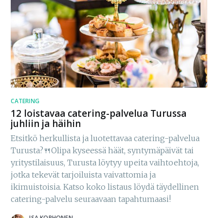
CATERING
12 loistavaa catering-palvelua Turussa
juhliin ja häihin
Etsitkö herkullista ja luotettavaa catering-palvelua
Turusta?🍴Olipa kyseessä häät, syntymäpäivät tai
yritystilaisuus, Turusta löytyy upeita vaihtoehtoja,
jotka tekevät tarjoiluista vaivattomia ja
ikimuistoisia. Katso koko listaus löydä täydellinen
catering-palvelu seuraavaan tapahtumaasi!
ISA KORHONEN