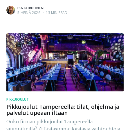
ISA KORHONEN
5 HEINÄ 2026
•
13 MIN READ
PIKKUJOULUT
Pikkujoulut Tampereella: tilat, ohjelma ja
palvelut upeaan iltaan
Onko firman pikkujoulut Tampereella
suunnitteilla? 🎉 Listasimme loistavia vaihtoehtoja