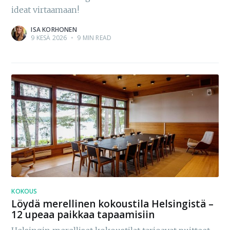
ideat virtaamaan!
ISA KORHONEN
9 KESÄ 2026
•
9 MIN READ
KOKOUS
Löydä merellinen kokoustila Helsingistä –
12 upeaa paikkaa tapaamisiin