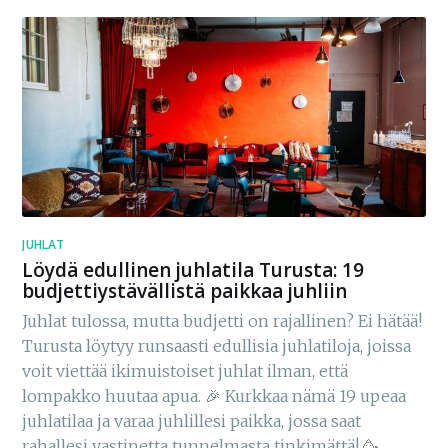
JUHLAT
Löydä edullinen juhlatila Turusta: 19
budjettiystävällistä paikkaa juhliin
Juhlat tulossa, mutta budjetti on rajallinen? Ei hätää!
Turusta löytyy runsaasti edullisia juhlatiloja, joissa
voit viettää ikimuistoiset juhlat ilman, että
lompakko huutaa apua. 🎉 Kurkkaa nämä 19 upeaa
juhlatilaa ja varaa juhlillesi paikka, jossa saat
rahallesi vastinetta tunnelmasta tinkimättä! 🥳