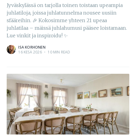
Jyväskylässä on tarjolla toinen toistaan upeampia
juhlatiloja, joissa juhlatunnelma nousee uusiin
sfääreihin. 🎉 Kokosimme yhteen 21 upeaa
juhlatilaa – mäissä juhlahumusi pääsee loistamaan.
Lue vinkit ja inspiroidu! ✨
ISA KORHONEN
16 KESÄ 2026
•
10 MIN READ