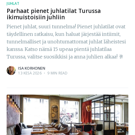
JUHLAT
Parhaat pienet juhlatilat Turussa
ikimuistoisiin juhliin
Pienet juhlat, suuri tunnelma! Pienet juhlatilat ovat
täydellinen ratkaisu, kun haluat järjestää intiimit,
tunnelmalliset ja unohtumattomat juhlat läheistesi
kanssa. Katso nämä 15 upeaa pientä juhlatilaa
Turussa, valitse suosikkisi ja anna juhlien alkaa! 🥂
ISA KORHONEN
13 KESÄ 2026
•
9 MIN READ