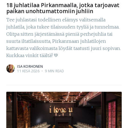
18 juhlatilaa Pirkanmaalla, jotka tarjoavat
paikan unohtumattomiin juhliin
Tee juhlastasi todellinen elämys valitsemalla
juhlatila, joka tukee tilaisuuden tyyliä ja tunnelmaa.
Olitpa sitten järjestämässä pieniä perhejuhlia tai
suurta iltatilaisuutta, Pirkanmaan juhlatilojen
kattavasta valikoimasta löydät taatusti juuri sopivan.
Kurkkaa vinkit täältä! 💚
ISA KORHONEN
11 KESÄ 2026
•
9 MIN READ