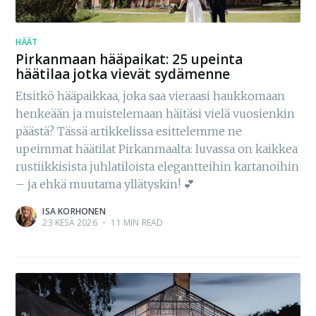
HÄÄT
Pirkanmaan hääpaikat: 25 upeinta
häätilaa jotka vievät sydämenne
Etsitkö hääpaikkaa, joka saa vieraasi haukkomaan
henkeään ja muistelemaan häitäsi vielä vuosienkin
päästä? Tässä artikkelissa esittelemme ne
upeimmat häätilat Pirkanmaalta: luvassa on kaikkea
rustiikkisista juhlatiloista elegantteihin kartanoihin
– ja ehkä muutama yllätyskin! 💕
ISA KORHONEN
23 KESÄ 2026
•
11 MIN READ