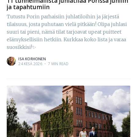
11 tunnelmallista juhlatilaa Porissa juhliin
ja tapahtumiin
Tutustu Porin parhaisiin juhlatiloihin ja järjestä
tilaisuus, josta puhutaan vielä pitkään! Olipa juhlasi
suuri tai pieni, nämä tilat tarjoavat upeat puitteet
elämyksellisiin hetkiin. Kurkkaa koko lista ja varaa
suosikkisi!✨
ISA KORHONEN
24 KESÄ 2026
•
7 MIN READ