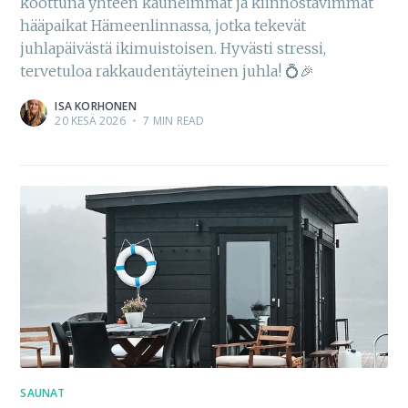
koottuna yhteen kauneimmat ja kiinnostavimmat
hääpaikat Hämeenlinnassa, jotka tekevät
juhlapäivästä ikimuistoisen. Hyvästi stressi,
tervetuloa rakkaudentäyteinen juhla! 💍🎉
ISA KORHONEN
20 KESÄ 2026
•
7 MIN READ
SAUNAT