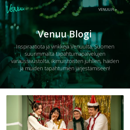
VENUU.FI
VENUU.FI
Venuu Blogi
Inspiraatiota ja vinkkejä Venuulta, Suomen
suurimmalta tapahtumapalvelujen
varaussivustolta, ikimuistoisten juhlien, häiden
ja muiden tapahtumien järjestämiseen!