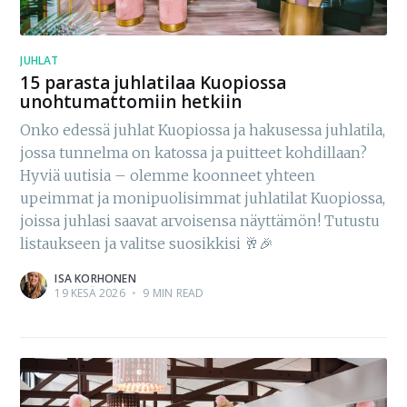
JUHLAT
15 parasta juhlatilaa Kuopiossa
unohtumattomiin hetkiin
Onko edessä juhlat Kuopiossa ja hakusessa juhlatila,
jossa tunnelma on katossa ja puitteet kohdillaan?
Hyviä uutisia – olemme koonneet yhteen
upeimmat ja monipuolisimmat juhlatilat Kuopiossa,
joissa juhlasi saavat arvoisensa näyttämön! Tutustu
listaukseen ja valitse suosikkisi 🥂🎉
ISA KORHONEN
19 KESÄ 2026
•
9 MIN READ