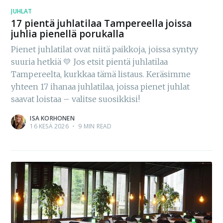
JUHLAT
17 pientä juhlatilaa Tampereella joissa
juhlia pienellä porukalla
Pienet juhlatilat ovat niitä paikkoja, joissa syntyy
suuria hetkiä 💛 Jos etsit pientä juhlatilaa
Tampereelta, kurkkaa tämä listaus. Keräsimme
yhteen 17 ihanaa juhlatilaa, joissa pienet juhlat
saavat loistaa – valitse suosikkisi!
ISA KORHONEN
16 KESÄ 2026
•
9 MIN READ