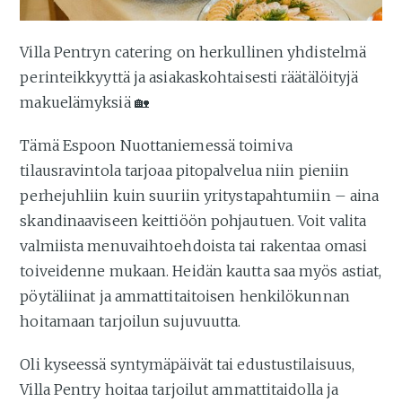
Villa Pentryn catering on herkullinen yhdistelmä
perinteikkyyttä ja asiakaskohtaisesti räätälöityjä
makuelämyksiä 🏡
Tämä Espoon Nuottaniemessä toimiva
tilausravintola tarjoaa pitopalvelua niin pieniin
perhejuhliin kuin suuriin yritystapahtumiin – aina
skandinaaviseen keittiöön pohjautuen. Voit valita
valmiista menuvaihtoehdoista tai rakentaa omasi
toiveidenne mukaan. Heidän kautta saa myös astiat,
pöytäliinat ja ammattitaitoisen henkilökunnan
hoitamaan tarjoilun sujuvuutta.
Oli kyseessä syntymäpäivät tai edustustilaisuus,
Villa Pentry hoitaa tarjoilut ammattitaidolla ja