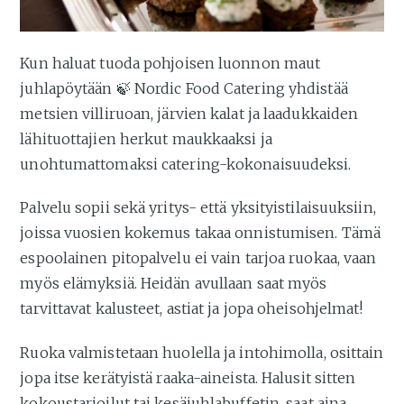
Kun haluat tuoda pohjoisen luonnon maut
juhlapöytään 🍃 Nordic Food Catering yhdistää
metsien villiruoan, järvien kalat ja laadukkaiden
lähituottajien herkut maukkaaksi ja
unohtumattomaksi catering-kokonaisuudeksi.
Palvelu sopii sekä yritys- että yksityistilaisuuksiin,
joissa vuosien kokemus takaa onnistumisen. Tämä
espoolainen pitopalvelu ei vain tarjoa ruokaa, vaan
myös elämyksiä. Heidän avullaan saat myös
tarvittavat kalusteet, astiat ja jopa oheisohjelmat!
Ruoka valmistetaan huolella ja intohimolla, osittain
jopa itse kerätyistä raaka-aineista. Halusit sitten
kokoustarjoilut tai kesäjuhlabuffetin, saat aina