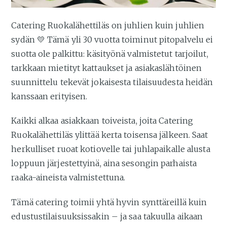
Catering Ruokalähettiläs on juhlien kuin juhlien
sydän 💛 Tämä yli 30 vuotta toiminut pitopalvelu ei
suotta ole palkittu: käsityönä valmistetut tarjoilut,
tarkkaan mietityt kattaukset ja asiakaslähtöinen
suunnittelu tekevät jokaisesta tilaisuudesta heidän
kanssaan erityisen.
Kaikki alkaa asiakkaan toiveista, joita Catering
Ruokalähettiläs ylittää kerta toisensa jälkeen. Saat
herkulliset ruoat kotiovelle tai juhlapaikalle alusta
loppuun järjestettyinä, aina sesongin parhaista
raaka-aineista valmistettuna.
Tämä catering toimii yhtä hyvin synttäreillä kuin
edustustilaisuuksissakin – ja saa takuulla aikaan