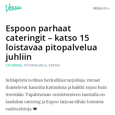
VENUU.FI
Espoon parhaat
cateringit – katso 15
loistavaa pitopalvelua
juhliin
CATERING
PITOPALVELU
ESPOO
Juhlapöytä notkuu herkullisia tarjoiluja, vieraat
ihastelevat kauniita kattauksia ja kaikki sujuu kuin
itsestään. Tapahtuman onnistumisen taustalla on
laadukas catering ja Espoo tarjoaa tähän loistavia
vaihtoehtoja 🍽️