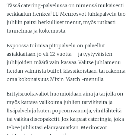
Tässä catering-palvelussa on nimensä mukaisesti
seikkailun henkeä! 🏴‍☠️ Merirosvot Juhlapalvelu tuo
juhliin paitsi herkulliset menut, myös rutkasti
tunnelmaa ja kokemusta.
Espoossa toimiva pitopalvelu on palvellut
asiakkaitaan jo yli 12 vuotta – ja tyytyväisten
juhlijoiden määrä vain kasvaa. Valitse juhlamenu
heidän valmiista buffet-klassikoistaan, tai rakenna
oma kokonaisuus Mix’n Match -menulla.
Erityisruokavaliot huomioidaan aina ja tarjolla on
myös kattava valikoima juhlien tarvikkeita ja
lisäpalveluja kuten popcornvaunuja, viinilähteitä
tai vaikka discopaketit. Jos kaipaat cateringia, joka
tekee juhlistasi elämysmatkan, Merirosvot