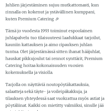
Juhlien järjestäminen sujuu mutkattomasti, kun
rinnalla on kokenut ja ystävällinen kumppani,
kuten Premium Catering 🎉
Tämä jo vuodesta 1993 toiminut espoolainen
juhlapalvelu tuo tilaisuuteesi laadukkaat tarjoilut,
kauniin kattauksen ja aimo ripauksen juhlan
tuntua. Olet järjestämässä sitten ihanat hääjuhlat,
hauskat pikkujoulut tai rennot synttärit, Premium
Catering hoitaa kokonaisuuden vuosien
kokemuksella ja visiolla.
Tarjolla on näyttäviä noutopöytäkattauksia,
salaatteja sekä täyte- ja voileipäkakkuja, ja
tilauksen yhteydessä saat vuokrattua myös astiat ja
pöytäliinat. Kaikki on mietitty valmiiksi, sinulle jää