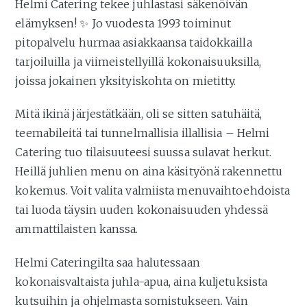
Helmi Catering tekee juhlastasi säkenöivän
elämyksen! ✨ Jo vuodesta 1993 toiminut
pitopalvelu hurmaa asiakkaansa taidokkailla
tarjoiluilla ja viimeistellyillä kokonaisuuksilla,
joissa jokainen yksityiskohta on mietitty.
Mitä ikinä järjestätkään, oli se sitten satuhäitä,
teemabileitä tai tunnelmallisia illallisia – Helmi
Catering tuo tilaisuuteesi suussa sulavat herkut.
Heillä juhlien menu on aina käsityönä rakennettu
kokemus. Voit valita valmiista menuvaihtoehdoista
tai luoda täysin uuden kokonaisuuden yhdessä
ammattilaisten kanssa.
Helmi Cateringilta saa halutessaan
kokonaisvaltaista juhla-apua, aina kuljetuksista
kutsuihin ja ohjelmasta somistukseen. Vain