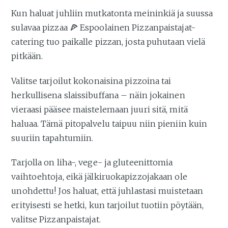
Kun haluat juhliin mutkatonta meininkiä ja suussa
sulavaa pizzaa 🍕 Espoolainen Pizzanpaistajat-
catering tuo paikalle pizzan, josta puhutaan vielä
pitkään.
Valitse tarjoilut kokonaisina pizzoina tai
herkullisena slaissibuffana – näin jokainen
vieraasi pääsee maistelemaan juuri sitä, mitä
haluaa. Tämä pitopalvelu taipuu niin pieniin kuin
suuriin tapahtumiin.
Tarjolla on liha-, vege- ja gluteenittomia
vaihtoehtoja, eikä jälkiruokapizzojakaan ole
unohdettu! Jos haluat, että juhlastasi muistetaan
erityisesti se hetki, kun tarjoilut tuotiin pöytään,
valitse Pizzanpaistajat.