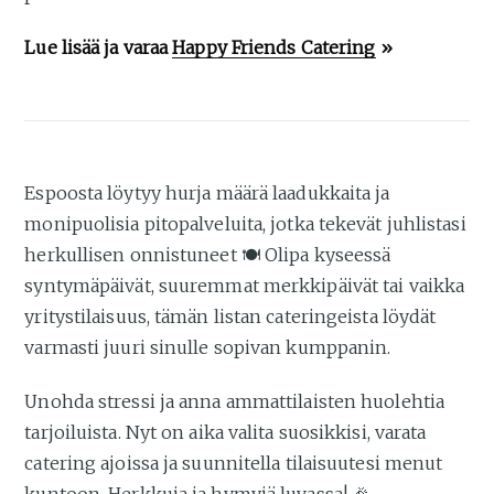
Lue lisää ja varaa
Happy Friends Catering
»
Espoosta löytyy hurja määrä laadukkaita ja
monipuolisia pitopalveluita, jotka tekevät juhlistasi
herkullisen onnistuneet 🍽️ Olipa kyseessä
syntymäpäivät, suuremmat merkkipäivät tai vaikka
yritystilaisuus, tämän listan cateringeista löydät
varmasti juuri sinulle sopivan kumppanin.
Unohda stressi ja anna ammattilaisten huolehtia
tarjoiluista. Nyt on aika valita suosikkisi, varata
catering ajoissa ja suunnitella tilaisuutesi menut
kuntoon. Herkkuja ja hymyjä luvassa! 🎉