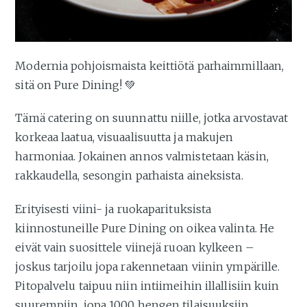
Modernia pohjoismaista keittiötä parhaimmillaan,
sitä on Pure Dining! 💚
Tämä catering on suunnattu niille, jotka arvostavat
korkeaa laatua, visuaalisuutta ja makujen
harmoniaa. Jokainen annos valmistetaan käsin,
rakkaudella, sesongin parhaista aineksista.
Erityisesti viini- ja ruokaparituksista
kiinnostuneille Pure Dining on oikea valinta. He
eivät vain suosittele viinejä ruoan kylkeen –
joskus tarjoilu jopa rakennetaan viinin ympärille.
Pitopalvelu taipuu niin intiimeihin illallisiin kuin
suurempiin, jopa 1000 hengen tilaisuuksiin.