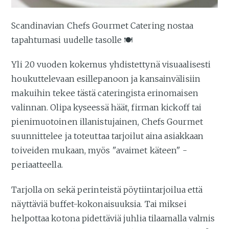
Scandinavian Chefs Gourmet Catering nostaa
tapahtumasi uudelle tasolle 🍽️
Yli 20 vuoden kokemus yhdistettynä visuaalisesti
houkuttelevaan esillepanoon ja kansainvälisiin
makuihin tekee tästä cateringista erinomaisen
valinnan. Olipa kyseessä häät, firman kickoff tai
pienimuotoinen illanistujainen, Chefs Gourmet
suunnittelee ja toteuttaa tarjoilut aina asiakkaan
toiveiden mukaan, myös "avaimet käteen" -
periaatteella.
Tarjolla on sekä perinteistä pöytiintarjoilua että
näyttäviä buffet-kokonaisuuksia. Tai miksei
helpottaa kotona pidettäviä juhlia tilaamalla valmis