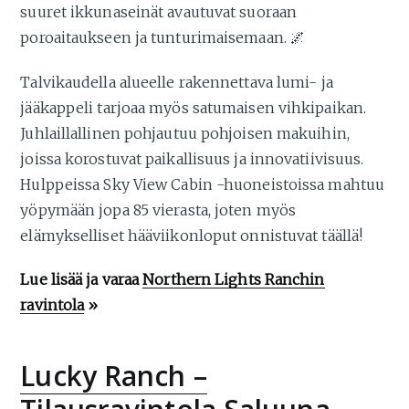
suuret ikkunaseinät avautuvat suoraan
poroaitaukseen ja tunturimaisemaan. 🌌
Talvikaudella alueelle rakennettava lumi- ja
jääkappeli tarjoaa myös satumaisen vihkipaikan.
Juhlaillallinen pohjautuu pohjoisen makuihin,
joissa korostuvat paikallisuus ja innovatiivisuus.
Hulppeissa Sky View Cabin -huoneistoissa mahtuu
yöpymään jopa 85 vierasta, joten myös
elämykselliset hääviikonloput onnistuvat täällä!
Lue lisää ja varaa
Northern Lights Ranchin
ravintola
»
Lucky Ranch –