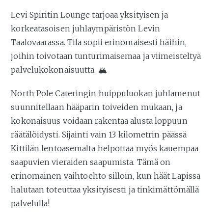
Levi Spiritin Lounge tarjoaa yksityisen ja
korkeatasoisen juhlaympäristön Levin
Taalovaarassa. Tila sopii erinomaisesti häihin,
joihin toivotaan tunturimaisemaa ja viimeisteltyä
palvelukokonaisuutta. 🏔️
North Pole Cateringin huippuluokan juhlamenut
suunnitellaan hääparin toiveiden mukaan, ja
kokonaisuus voidaan rakentaa alusta loppuun
räätälöidysti. Sijainti vain 13 kilometrin päässä
Kittilän lentoasemalta helpottaa myös kauempaa
saapuvien vieraiden saapumista. Tämä on
erinomainen vaihtoehto silloin, kun häät Lapissa
halutaan toteuttaa yksityisesti ja tinkimättömällä
palvelulla!