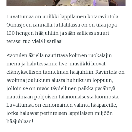
Luvattumaa on uniikki lappilainen kotaravintola
Ounasjoen rannalla. Juhlatilassa on on tilaa jopa
100 hengen hääjuhliin ja sään salliessa suuri
terassi tuo vielä lisätilaa!
Avotulen äärellä nautittava kolmen ruokalajin
menu ja halutessanne live-musiikki luovat
elämyksellisen tunnelman hääjuhliin. Ravintola on
avoinna joulukuun alusta huhtikuun loppuun,
jolloin se on myös täydellinen paikka pysähtyä
nauttimaan pohjoisen taianomaisesta luonnosta.
Luvattumaa on erinomainen valinta hääpareille,
jotka haluavat perinteisen lappilaisen miljöön
hääjuhlaan!