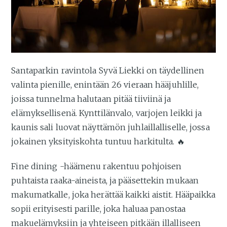
Santaparkin ravintola Syvä Liekki on täydellinen
valinta pienille, enintään 26 vieraan hääjuhlille,
joissa tunnelma halutaan pitää tiiviinä ja
elämyksellisenä. Kynttilänvalo, varjojen leikki ja
kaunis sali luovat näyttämön juhlaillalliselle, jossa
jokainen yksityiskohta tuntuu harkitulta. 🔥
Fine dining -häämenu rakentuu pohjoisen
puhtaista raaka-aineista, ja pääsettekin mukaan
makumatkalle, joka herättää kaikki aistit. Hääpaikka
sopii erityisesti parille, joka haluaa panostaa
makuelämyksiin ja yhteiseen pitkään illalliseen