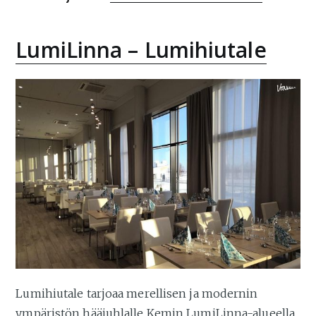
LumiLinna – Lumihiutale
Lumihiutale tarjoaa merellisen ja modernin
ympäristön hääjuhlalle Kemin LumiLinna-alueella.