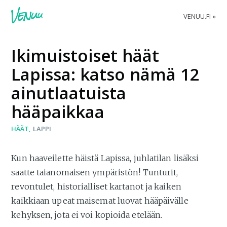
VENUU.FI
Ikimuistoiset häät
Lapissa: katso nämä 12
ainutlaatuista
hääpaikkaa
HÄÄT
LAPPI
Kun haaveilette häistä Lapissa, juhlatilan lisäksi
saatte taianomaisen ympäristön! Tunturit,
revontulet, historialliset kartanot ja kaiken
kaikkiaan upeat maisemat luovat hääpäivälle
kehyksen, jota ei voi kopioida etelään.