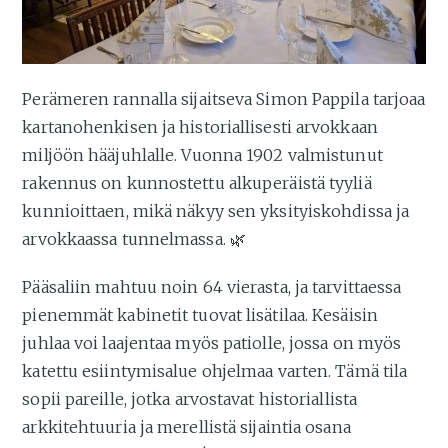
Perämeren rannalla sijaitseva Simon Pappila tarjoaa
kartanohenkisen ja historiallisesti arvokkaan
miljöön hääjuhlalle. Vuonna 1902 valmistunut
rakennus on kunnostettu alkuperäistä tyyliä
kunnioittaen, mikä näkyy sen yksityiskohdissa ja
arvokkaassa tunnelmassa. 🌿
Pääsaliin mahtuu noin 64 vierasta, ja tarvittaessa
pienemmät kabinetit tuovat lisätilaa. Kesäisin
juhlaa voi laajentaa myös patiolle, jossa on myös
katettu esiintymisalue ohjelmaa varten. Tämä tila
sopii pareille, jotka arvostavat historiallista
arkkitehtuuria ja merellistä sijaintia osana