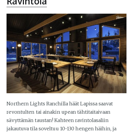
Ravintola
Northern Lights Ranchilla häät Lapissa saavat
revontulten tai ainakin upean tähtitaitaivaan
sävyttämän taustan! Kahteen ravintolasaliin
jakautuva tila soveltuu 10-130 hengen häihin, ja