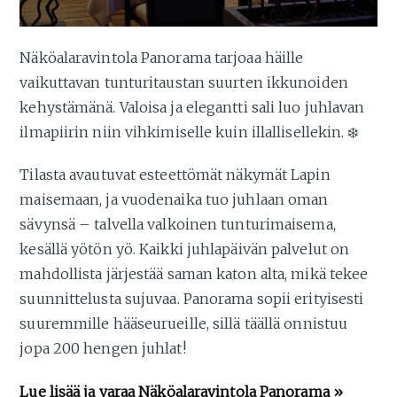
Näköalaravintola Panorama tarjoaa häille
vaikuttavan tunturitaustan suurten ikkunoiden
kehystämänä. Valoisa ja elegantti sali luo juhlavan
ilmapiirin niin vihkimiselle kuin illallisellekin. ❄️
Tilasta avautuvat esteettömät näkymät Lapin
maisemaan, ja vuodenaika tuo juhlaan oman
sävynsä – talvella valkoinen tunturimaisema,
kesällä yötön yö. Kaikki juhlapäivän palvelut on
mahdollista järjestää saman katon alta, mikä tekee
suunnittelusta sujuvaa. Panorama sopii erityisesti
suuremmille hääseurueille, sillä täällä onnistuu
jopa 200 hengen juhlat!
Lue lisää ja varaa
Näköalaravintola Panorama
»