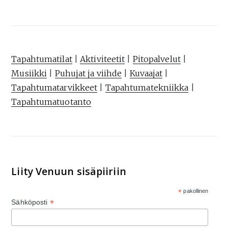
Tapahtumatilat
|
Aktiviteetit
|
Pitopalvelut
|
Musiikki
|
Puhujat ja viihde
|
Kuvaajat
|
Tapahtumatarvikkeet
|
Tapahtumatekniikka
|
Tapahtumatuotanto
Liity Venuun sisäpiiriin
*
pakollinen
*
Sähköposti