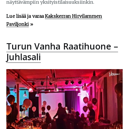
näyttävämpiin yksityistilaisuuksiinkin.
Lue lisää ja varaa
Kakskerran Hirvilammen
Paviljonki
»
Turun Vanha Raatihuone –
Juhlasali