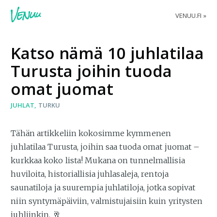
VENUU.FI
Katso nämä 10 juhlatilaa
Turusta joihin tuoda
omat juomat
JUHLAT
TURKU
Tähän artikkeliin kokosimme kymmenen
juhlatilaa Turusta, joihin saa tuoda omat juomat –
kurkkaa koko lista! Mukana on tunnelmallisia
huviloita, historiallisia juhlasaleja, rentoja
saunatiloja ja suurempia juhlatiloja, jotka sopivat
niin syntymäpäiviin, valmistujaisiin kuin yritysten
juhliinkin. 🥂