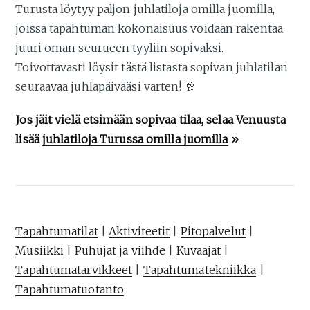
Turusta löytyy paljon juhlatiloja omilla juomilla,
joissa tapahtuman kokonaisuus voidaan rakentaa
juuri oman seurueen tyyliin sopivaksi.
Toivottavasti löysit tästä listasta sopivan juhlatilan
seuraavaa juhlapäivääsi varten! 🥂
Jos jäit vielä etsimään sopivaa tilaa, selaa Venuusta
lisää
juhlatiloja Turussa omilla juomilla
»
Tapahtumatilat
|
Aktiviteetit
|
Pitopalvelut
|
Musiikki
|
Puhujat ja viihde
|
Kuvaajat
|
Tapahtumatarvikkeet
|
Tapahtumatekniikka
|
Tapahtumatuotanto