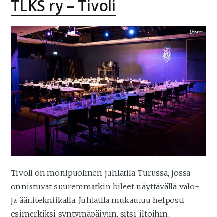
TLKS ry – Tivoli
Tivoli on monipuolinen juhlatila Turussa, jossa
onnistuvat suuremmatkin bileet näyttävällä valo-
ja äänitekniikalla. Juhlatila mukautuu helposti
esimerkiksi syntymäpäiviin, sitsi-iltoihin,