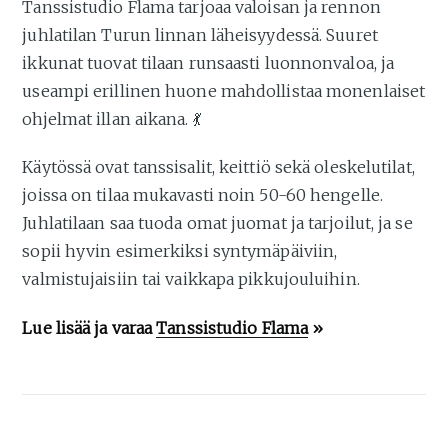
Tanssistudio Flama tarjoaa valoisan ja rennon
juhlatilan Turun linnan läheisyydessä. Suuret
ikkunat tuovat tilaan runsaasti luonnonvaloa, ja
useampi erillinen huone mahdollistaa monenlaiset
ohjelmat illan aikana. 💃
Käytössä ovat tanssisalit, keittiö sekä oleskelutilat,
joissa on tilaa mukavasti noin 50-60 hengelle.
Juhlatilaan saa tuoda omat juomat ja tarjoilut, ja se
sopii hyvin esimerkiksi syntymäpäiviin,
valmistujaisiin tai vaikkapa pikkujouluihin.
Lue lisää ja varaa
Tanssistudio Flama
»