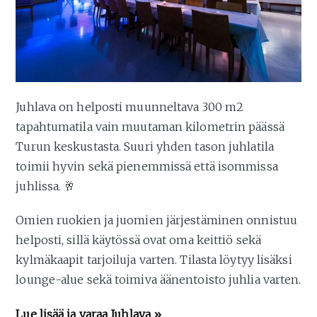
Juhlava on helposti muunneltava 300 m2
tapahtumatila vain muutaman kilometrin päässä
Turun keskustasta. Suuri yhden tason juhlatila
toimii hyvin sekä pienemmissä että isommissa
juhlissa. 🥂
Omien ruokien ja juomien järjestäminen onnistuu
helposti, sillä käytössä ovat oma keittiö sekä
kylmäkaapit tarjoiluja varten. Tilasta löytyy lisäksi
lounge-alue sekä toimiva äänentoisto juhlia varten.
Lue lisää ja varaa
Juhlava
»