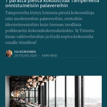
7 parasta pientä kokoustilaa Tampereella
onnistuineisiin palavereihin
Tampereelta löytyy loistavia pieniä kokoustiloja
niin moderneihin palavereihin, rentoihin
ideointisessioihin kuin hieman tavallista
poikkeaviin kokouskokemuksiinkin. 🚀 Tutustu
listan vaihtoehtoihin ja löydä sopiva kokoustila
omalle tiimillesi!
ISA KORHONEN
26 TOUKO 2026
•
4 MIN READ