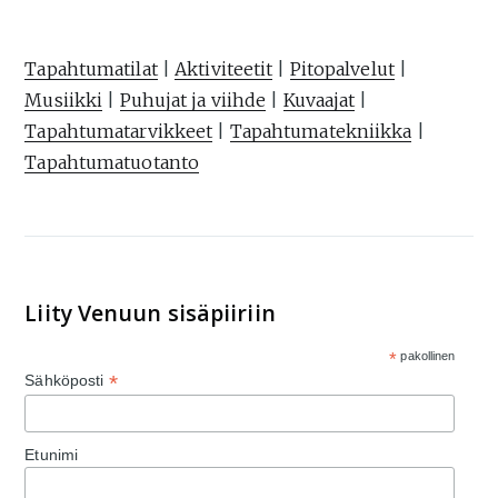
Tapahtumatilat
|
Aktiviteetit
|
Pitopalvelut
|
Musiikki
|
Puhujat ja viihde
|
Kuvaajat
|
Tapahtumatarvikkeet
|
Tapahtumatekniikka
|
Tapahtumatuotanto
Liity Venuun sisäpiiriin
*
pakollinen
*
Sähköposti
Etunimi