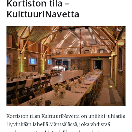
Kortiston tila –
KulttuuriNavetta
Kortiston tilan KulttuuriNavetta on uniikki juhlatila
Hyvinkään lähellä Mäntsälässä, joka yhdistää