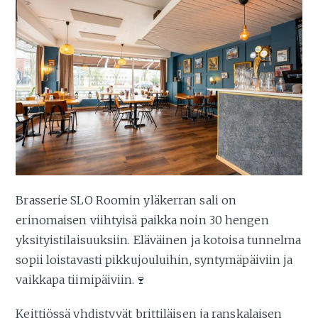
Brasserie SLO Roomin yläkerran sali on
erinomaisen viihtyisä paikka noin 30 hengen
yksityistilaisuuksiin. Eläväinen ja kotoisa tunnelma
sopii loistavasti pikkujouluihin, syntymäpäiviin ja
vaikkapa tiimipäiviin.🍷
Keittiössä yhdistyvät brittiläisen ja ranskalaisen