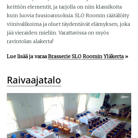
keittiön elementit, ja tarjolla on niin klassikoita
kuin luovia fuusioannoksia. SLO Roomin räätälöity
viinivalikoima ja oluet täydentävät elämyksen, joka
jää vieraiden mieliin. Varattavissa on myös
ravintolan alakerta!
Lue lisää ja varaa
Brasserie SLO Roomin Yläkerta
»
Raivaajatalo