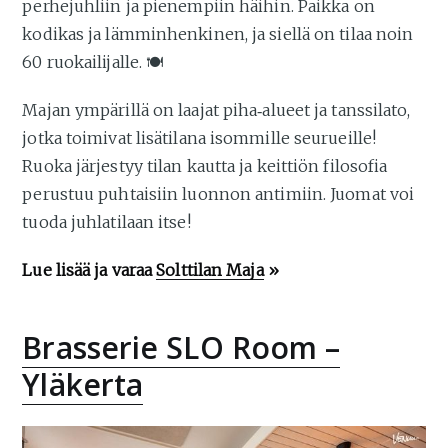
perhejuhliin ja pienempiin häihin. Paikka on
kodikas ja lämminhenkinen, ja siellä on tilaa noin
60 ruokailijalle. 🍽️
Majan ympärillä on laajat piha‑alueet ja tanssilato,
jotka toimivat lisätilana isommille seurueille!
Ruoka järjestyy tilan kautta ja keittiön filosofia
perustuu puhtaisiin luonnon antimiin. Juomat voi
tuoda juhlatilaan itse!
Lue lisää ja varaa
Solttilan Maja
»
Brasserie SLO Room –
Yläkerta