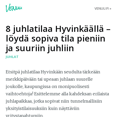
VENUU.FI
8 juhlatilaa Hyvinkäällä –
löydä sopiva tila pieniin
ja suuriin juhliin
JUHLAT
Etsitpä juhlatilaa Hyvinkään seudulta tärkeään
merkkipäivään tai upeaan juhlaan suurelle
joukolle, kaupungissa on monipuolisesti
vaihtoehtoja! Esittelemme alla kahdeksan erilaista
juhlapaikkaa, jotka sopivat niin tunnelmallisiin
yksityistilaisuuksiin kuin näyttäviin
yritystapahtumiin.