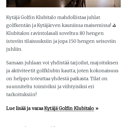
Kytäjä Golfin Klubitalo mahdollistaa juhlat
golfkentän ja Kytäjärven kauniissa maisemissa! ⛳
Klubitalon ravintolasali soveltuu 80 hengen
istuviin tilaisuuksiin ja jopa 150 hengen seisoviin
juhliin.
Samaan juhlaan voi yhdistää tarjoilut, majoituksen
ja aktiviteetit golfklubin kautta, joten kokonaisuus
on helppo toteuttaa yhdestä paikasta. Tilat on
suunniteltu toimiviksi ja viihtyisiksi eri
tarkoituksiin!
Lue lisää ja varaa
Kytäjä Golfin Klubitalo
»