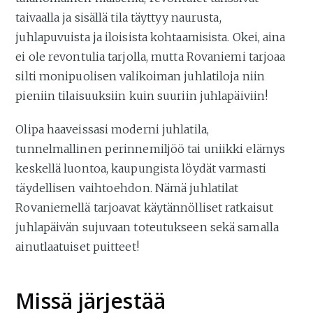
taivaalla ja sisällä tila täyttyy naurusta,
juhlapuvuista ja iloisista kohtaamisista. Okei, aina
ei ole revontulia tarjolla, mutta Rovaniemi tarjoaa
silti monipuolisen valikoiman juhlatiloja niin
pieniin tilaisuuksiin kuin suuriin juhlapäiviin!
Olipa haaveissasi moderni juhlatila,
tunnelmallinen perinnemiljöö tai uniikki elämys
keskellä luontoa, kaupungista löydät varmasti
täydellisen vaihtoehdon. Nämä juhlatilat
Rovaniemellä tarjoavat käytännölliset ratkaisut
juhlapäivän sujuvaan toteutukseen sekä samalla
ainutlaatuiset puitteet!
Missä järjestää