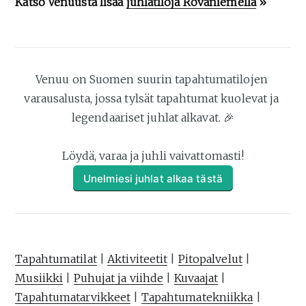
Katso Venuusta lisää
juhlatiloja Rovaniemellä
»
Venuu on Suomen suurin tapahtumatilojen 
varausalusta, jossa tylsät tapahtumat kuolevat ja 
legendaariset juhlat alkavat. 🎉
Löydä, varaa ja juhli vaivattomasti!
Unelmiesi juhlat alkaa tästä
Tapahtumatilat
|
Aktiviteetit
|
Pitopalvelut
|
Musiikki
|
Puhujat ja viihde
|
Kuvaajat
|
Tapahtumatarvikkeet
|
Tapahtumatekniikka
|