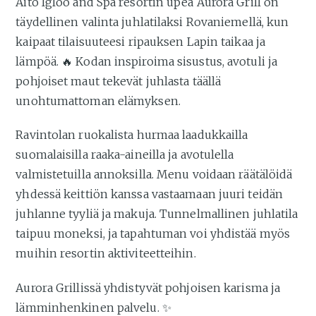
Aito Igloo and Spa resortin upea Aurora Grill on
täydellinen valinta juhlatilaksi Rovaniemellä, kun
kaipaat tilaisuuteesi ripauksen Lapin taikaa ja
lämpöä. 🔥 Kodan inspiroima sisustus, avotuli ja
pohjoiset maut tekevät juhlasta täällä
unohtumattoman elämyksen.
Ravintolan ruokalista hurmaa laadukkailla
suomalaisilla raaka-aineilla ja avotulella
valmistetuilla annoksilla. Menu voidaan räätälöidä
yhdessä keittiön kanssa vastaamaan juuri teidän
juhlanne tyyliä ja makuja. Tunnelmallinen juhlatila
taipuu moneksi, ja tapahtuman voi yhdistää myös
muihin resortin aktiviteetteihin.
Aurora Grillissä yhdistyvät pohjoisen karisma ja
lämminhenkinen palvelu. ✨