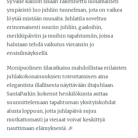
Syvälle kallion sisään rakennettu luolamainen
ympäristö luo juhliin tunnelman, jota on vaikea
löytää mistään muualta. Juhlatila soveltuu
erinomaisesti suuriin juhliin, gaaloihin,
merkkipäiviin ja muihin tapahtumiin, joissa
halutaan tehdä vaikutus vieraisiin jo
ensisilmäyksellä.
Monipuolinen tilaratkaisu mahdollistaa erilaisten
juhlakokonaisuuksien toteuttamisen aina
elegantista illallisesta näyttävään iltajuhlaan.
SantaParkin kokenut henkilökunta auttaa
suunnittelemaan tapahtuman yksityiskohdat
alusta loppuun, jotta juhlapäivä sujuu
mutkattomasti ja vieraat voivat keskittyä
nauttimaan elämyksestä. 🎉