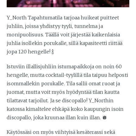
Y_North Tapahtumatila tarjoaa huikeat puitteet
juhliin, joissa yhdistyy tyyli, tunnelma ja
monipuolisuus. Täällä voit järjestää kaikenlaisia
juhlia isollekin porukalle, sillä kapasiteetti riittää
jopa 120 hengelle! 🍾
Istuviin illallisjuhliin istumapaikkoja on noin 60
hengelle, mutta cocktail-tyylillä tila taipuu helposti
isommallekin porukalle. Tila sallii omat ruoat ja
juomat, mutta voit myös hyödyntää tilan kautta
tilattavat tarjoilut. Ja se discopallo! Y_Northin
katossa kimaltelee ehkäpä koko kaupungin isoin
discopallo, joka kruunaa illan kuin illan. 🪩
Käytössäsi on myös viihtyisä kesäterassi sekä