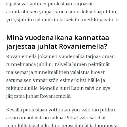
sijaitsevat kohteet puolestaan tarjoavat
ainutlaatuisen ympäristön esimerkiksi hääjuhliin,
yritysjuhliin tai muihin tärkeisiin merkkipäiviin. ✨
Minä vuodenaikana kannattaa
järjestää juhlat Rovaniemellä?
Rovaniemellä jokainen vuodenaika tarjoaa oman
tunnelmansa juhliin. Talvella lumen peittämät
maisemat ja tunnelmallinen valaistus luovat
satumaisen ympäristön esimerkiksi häille ja
pikkujouluille. Monelle juuri Lapin talvi on syy
järjestää juhlat Rovaniemellä.
Kesällä puolestaan yöttömän yön valo tuo juhliin
aivan omanlaistaan taikaa. Pitkät valoisat illat
mahdollistavat ulkoilun, terassijuhlat ja luonnosta