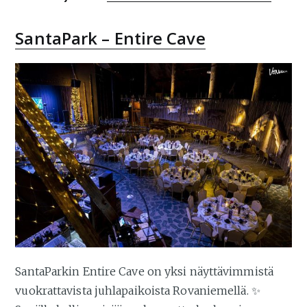
SantaPark – Entire Cave
SantaParkin Entire Cave on yksi näyttävimmistä
vuokrattavista juhlapaikoista Rovaniemellä. ✨