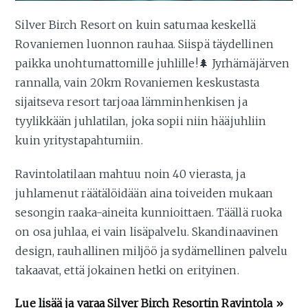
Silver Birch Resort on kuin satumaa keskellä
Rovaniemen luonnon rauhaa. Siispä täydellinen
paikka unohtumattomille juhlille!🌲 Jyrhämäjärven
rannalla, vain 20km Rovaniemen keskustasta
sijaitseva resort tarjoaa lämminhenkisen ja
tyylikkään juhlatilan, joka sopii niin hääjuhliin
kuin yritystapahtumiin.
Ravintolatilaan mahtuu noin 40 vierasta, ja
juhlamenut räätälöidään aina toiveiden mukaan
sesongin raaka-aineita kunnioittaen. Täällä ruoka
on osa juhlaa, ei vain lisäpalvelu. Skandinaavinen
design, rauhallinen miljöö ja sydämellinen palvelu
takaavat, että jokainen hetki on erityinen.
Lue lisää ja varaa
Silver Birch Resortin Ravintola
»