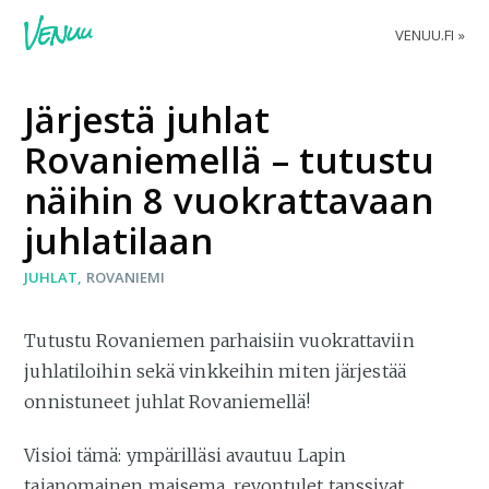
VENUU.FI
Järjestä juhlat
Rovaniemellä – tutustu
näihin 8 vuokrattavaan
juhlatilaan
JUHLAT
ROVANIEMI
Tutustu Rovaniemen parhaisiin vuokrattaviin
juhlatiloihin sekä vinkkeihin miten järjestää
onnistuneet juhlat Rovaniemellä!
Visioi tämä: ympärilläsi avautuu Lapin
taianomainen maisema, revontulet tanssivat