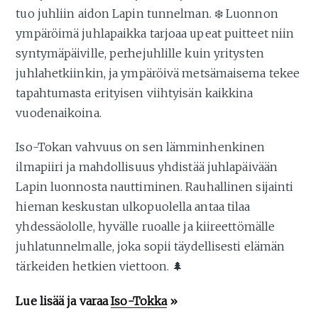
tuo juhliin aidon Lapin tunnelman. ❄️ Luonnon
ympäröimä juhlapaikka tarjoaa upeat puitteet niin
syntymäpäiville, perhejuhlille kuin yritysten
juhlahetkiinkin, ja ympäröivä metsämaisema tekee
tapahtumasta erityisen viihtyisän kaikkina
vuodenaikoina.
Iso-Tokan vahvuus on sen lämminhenkinen
ilmapiiri ja mahdollisuus yhdistää juhlapäivään
Lapin luonnosta nauttiminen. Rauhallinen sijainti
hieman keskustan ulkopuolella antaa tilaa
yhdessäololle, hyvälle ruoalle ja kiireettömälle
juhlatunnelmalle, joka sopii täydellisesti elämän
tärkeiden hetkien viettoon. 🌲
Lue lisää ja varaa
Iso-Tokka
»