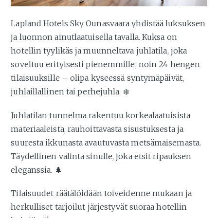
Lapland Hotels Sky Ounasvaara yhdistää luksuksen
ja luonnon ainutlaatuisella tavalla. Kuksa on
hotellin tyylikäs ja muunneltava juhlatila, joka
soveltuu erityisesti pienemmille, noin 24 hengen
tilaisuuksille – olipa kyseessä syntymäpäivät,
juhlaillallinen tai perhejuhla. ❄️
Juhlatilan tunnelma rakentuu korkealaatuisista
materiaaleista, rauhoittavasta sisustuksesta ja
suuresta ikkunasta avautuvasta metsämaisemasta.
Täydellinen valinta sinulle, joka etsit ripauksen
eleganssia. 🌲
Tilaisuudet räätälöidään toiveidenne mukaan ja
herkulliset tarjoilut järjestyvät suoraa hotellin