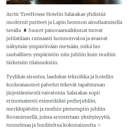
Arctic TreeHouse Hotelin Salarakas yhdistää
modernit puitteet ja Lapin luonnon ainutlaatuisella
tavalla. 🌲 Suuret panoraamaikkunat tuovat
juhlatilaan runsaasti luonnonvaloa ja avaavat
näkymän ympäröivään metsään, mikä luo
rauhallisen ympäristön niin juhliin kuin muihin
tärkeisiin tilaisuuksiin.
Tyylikäs sisustus, laadukas tekniikka ja hotellin
korkeatasoiset palvelut tekevät tapahtuman
järjestämisestä vaivatonta. Salarakas sopii
erinomaisesti esimerkiksi perhejuhliin,
merkkipäiviin ja muihin pienempiin juhliin
Rovaniemellä, joissa arvostetaan yksityisyyttä,
tunnelmaa ja huoliteltua kokonaisuutta. ✨