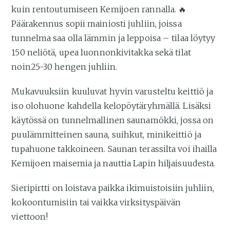
kuin rentoutumiseen Kemijoen rannalla. 🔥
Päärakennus sopii mainiosti juhliin, joissa
tunnelma saa olla lämmin ja leppoisa – tilaa löytyy
150 neliötä, upea luonnonkivitakka sekä tilat
noin25-30 hengen juhliin.
Mukavuuksiin kuuluvat hyvin varusteltu keittiö ja
iso olohuone kahdella kelopöytäryhmällä. Lisäksi
käytössä on tunnelmallinen saunamökki, jossa on
puulämmitteinen sauna, suihkut, minikeittiö ja
tupahuone takkoineen. Saunan terassilta voi ihailla
Kemijoen maisemia ja nauttia Lapin hiljaisuudesta.
Sieripirtti on loistava paikka ikimuistoisiin juhliin,
kokoontumisiin tai vaikka virksityspäivän
viettoon!