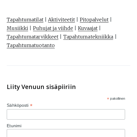
Tapahtumatilat
|
Aktiviteetit
|
Pitopalvelut
|
Musiikki
|
Puhujat ja viihde
|
Kuvaajat
|
Tapahtumatarvikkeet
|
Tapahtumatekniikka
|
Tapahtumatuotanto
Liity Venuun sisäpiiriin
*
pakollinen
*
Sähköposti
Etunimi