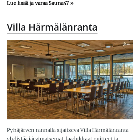
Lue lisää ja varaa
Sauna47
»
Villa Härmälänranta
Pyhäjärven rannalla sijaitseva Villa Härmälänranta
yhdistää järvimaisemat, laadukkaat puitteet ja