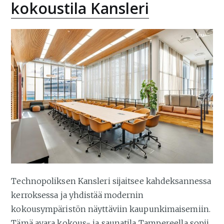
kokoustila Kansleri
Technopoliksen Kansleri sijaitsee kahdeksannessa
kerroksessa ja yhdistää modernin
kokousympäristön näyttäviin kaupunkimaisemiin.
Tämä avara kokous- ja saunatila Tampereella sopii