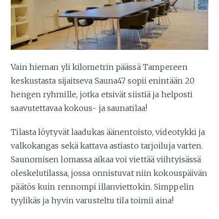
Vain hieman yli kilometrin päässä Tampereen
keskustasta sijaitseva Sauna47 sopii enintään 20
hengen ryhmille, jotka etsivät siistiä ja helposti
saavutettavaa kokous- ja saunatilaa!
Tilasta löytyvät laadukas äänentoisto, videotykki ja
valkokangas sekä kattava astiasto tarjoiluja varten.
Saunomisen lomassa aikaa voi viettää viihtyisässä
oleskelutilassa, jossa onnistuvat niin kokouspäivän
päätös kuin rennompi illanviettokin. Simppelin
tyylikäs ja hyvin varusteltu tila toimii aina!