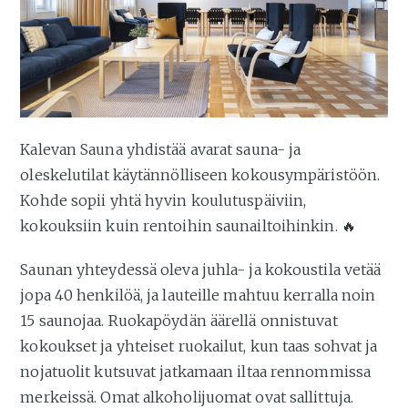
Kalevan Sauna yhdistää avarat sauna- ja
oleskelutilat käytännölliseen kokousympäristöön.
Kohde sopii yhtä hyvin koulutuspäiviin,
kokouksiin kuin rentoihin saunailtoihinkin. 🔥
Saunan yhteydessä oleva juhla- ja kokoustila vetää
jopa 40 henkilöä, ja lauteille mahtuu kerralla noin
15 saunojaa. Ruokapöydän äärellä onnistuvat
kokoukset ja yhteiset ruokailut, kun taas sohvat ja
nojatuolit kutsuvat jatkamaan iltaa rennommissa
merkeissä. Omat alkoholijuomat ovat sallittuja.