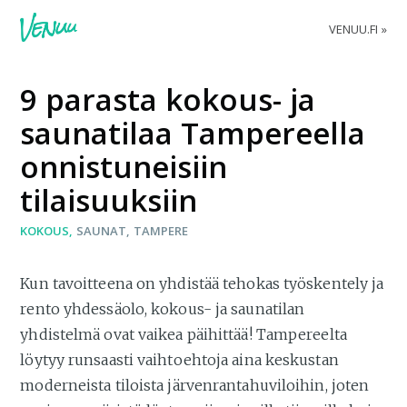
VENUU.FI
9 parasta kokous- ja
saunatilaa Tampereella
onnistuneisiin
tilaisuuksiin
KOKOUS
SAUNAT
TAMPERE
Kun tavoitteena on yhdistää tehokas työskentely ja
rento yhdessäolo, kokous- ja saunatilan
yhdistelmä ovat vaikea päihittää! Tampereelta
löytyy runsaasti vaihtoehtoja aina keskustan
moderneista tiloista järvenrantahuviloihin, joten