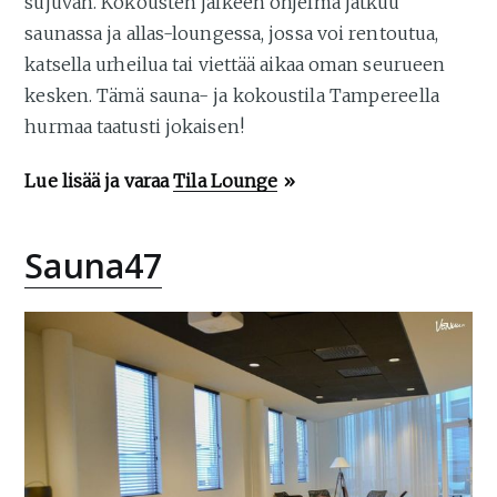
sujuvan. Kokousten jälkeen ohjelma jatkuu
saunassa ja allas-loungessa, jossa voi rentoutua,
katsella urheilua tai viettää aikaa oman seurueen
kesken. Tämä sauna- ja kokoustila Tampereella
hurmaa taatusti jokaisen!
Lue lisää ja varaa
Tila Lounge
»
Sauna47