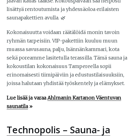
jäävän kauas taakse. Kokouspäivään saa helposti
lisättyä rentoutumista ja yhdessäoloa erilaisten
saunapakettien avulla. 🌿
Kokonaisuutta voidaan räätälöidä monin tavoin
ryhmän tarpeisiin. VIP-pakettiin kuuluu muun
muassa savusauna, palju, Isännänkammari, kota
sekä poreamme lasitetulla terassilla. Tämä sauna ja
kokoustilan kokonaisuus Tampereella sopii
erinomaisesti tiimipäiviin ja edustustilaisuuksiin,
joissa halutaan yhdistää työskentely ja elämykset.
Lue lisää ja varaa
Ahlmanin Kartanon Väentuvan
saunatila
»
Technopolis – Sauna- ja