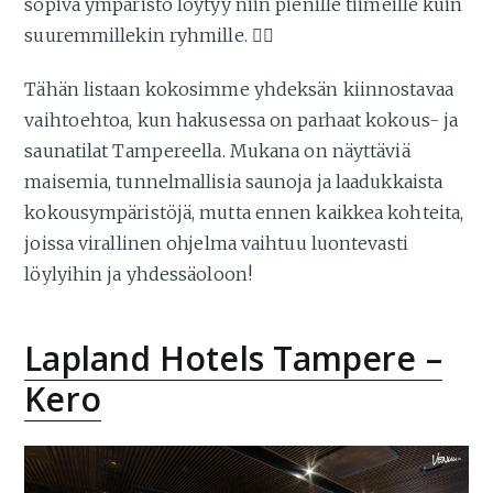
sopiva ympäristö löytyy niin pienille tiimeille kuin
suuremmillekin ryhmille. 🧖‍♂️
Tähän listaan kokosimme yhdeksän kiinnostavaa
vaihtoehtoa, kun hakusessa on parhaat kokous- ja
saunatilat Tampereella. Mukana on näyttäviä
maisemia, tunnelmallisia saunoja ja laadukkaista
kokousympäristöjä, mutta ennen kaikkea kohteita,
joissa virallinen ohjelma vaihtuu luontevasti
löylyihin ja yhdessäoloon!
Lapland Hotels Tampere –
Kero