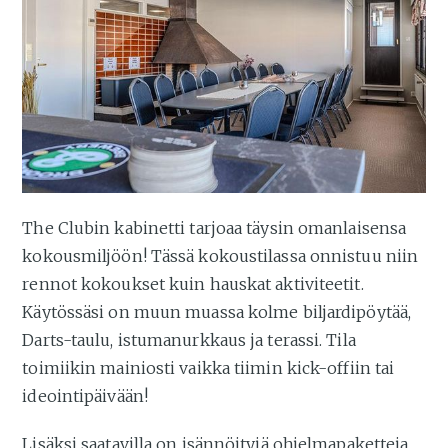
The Clubin kabinetti tarjoaa täysin omanlaisensa
kokousmiljöön! Tässä kokoustilassa onnistuu niin
rennot kokoukset kuin hauskat aktiviteetit.
Käytössäsi on muun muassa kolme biljardipöytää,
Darts-taulu, istumanurkkaus ja terassi. Tila
toimiikin mainiosti vaikka tiimin kick-offiin tai
ideointipäivään!
Lisäksi saatavilla on isännöityjä ohjelmapaketteja