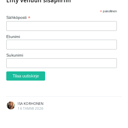
Liity Venuun sisäpiiriin
*
pakollinen
*
Sähköposti
Etunimi
Sukunimi
ISA KORHONEN
16 TAMMI 2026