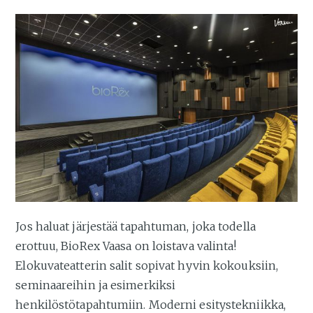
Jos haluat järjestää tapahtuman, joka todella
erottuu, BioRex Vaasa on loistava valinta!
Elokuvateatterin salit sopivat hyvin kokouksiin,
seminaareihin ja esimerkiksi
henkilöstötapahtumiin. Moderni esitystekniikka,