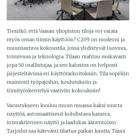
Tiesitkö, että Vaasan yliopiston tiloja voi varata
myös oman tiimin käyttöön? C209 on moderni ja
muuntautuva kokoustila, jossa yhdistyvät luovuus,
toimivuus ja teknologia. Tilaan mahtuu mukavasti
jopa 50 osallistujaa, ja sen kalustus on helposti
järjesteltävissä eri käyttötarkoituksiin. Tila sopiikin
mainiosti työpajoihin, koulutuksiin ja
tiimityöskentelyä vaativiin kokouksiin!
Varustukseen kuuluu muun muassa kaksi suurta
näyttöä, automaattisesti kohdistava kamera,
interaktiivinen näyttö ja laadukas äänentoisto.
Tarjoilut saa kätevästi tilattua paikan kautta. Tässä