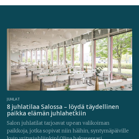
JUHLAT
8 juhlatilaa Salossa – löydä täydellinen
paikka elämän juhlahetkiin
Salon juhlatilat tarjoavat upean valikoiman
paikkoja, jotka sopivat niin häihin, syntymäpäiville
kuin yritysjuhliinkin! Olipa hakusessasi