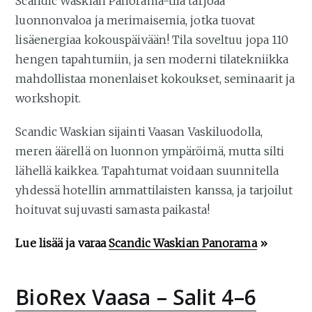
Scandic Waskian Panorama-tila tarjoaa
luonnonvaloa ja merimaisemia, jotka tuovat
lisäenergiaa kokouspäivään! Tila soveltuu jopa 110
hengen tapahtumiin, ja sen moderni tilatekniikka
mahdollistaa monenlaiset kokoukset, seminaarit ja
workshopit.
Scandic Waskian sijainti Vaasan Vaskiluodolla,
meren äärellä on luonnon ympäröimä, mutta silti
lähellä kaikkea. Tapahtumat voidaan suunnitella
yhdessä hotellin ammattilaisten kanssa, ja tarjoilut
hoituvat sujuvasti samasta paikasta!
Lue lisää ja varaa
Scandic Waskian Panorama
»
BioRex Vaasa – Salit 4–6