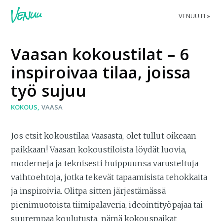
VENUU.FI
Vaasan kokoustilat – 6
inspiroivaa tilaa, joissa
työ sujuu
KOKOUS
VAASA
Jos etsit kokoustilaa Vaasasta, olet tullut oikeaan
paikkaan! Vaasan kokoustiloista löydät luovia,
moderneja ja teknisesti huippuunsa varusteltuja
vaihtoehtoja, jotka tekevät tapaamisista tehokkaita
ja inspiroivia. Olitpa sitten järjestämässä
pienimuotoista tiimipalaveria, ideointityöpajaa tai
suurempaa koulutusta, nämä kokouspaikat