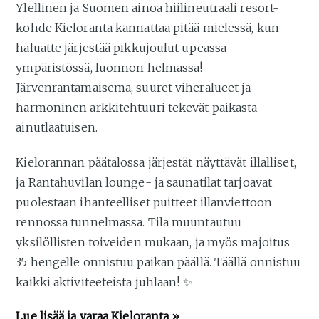
Ylellinen ja Suomen ainoa hiilineutraali resort-
kohde Kieloranta kannattaa pitää mielessä, kun
haluatte järjestää pikkujoulut upeassa
ympäristössä, luonnon helmassa!
Järvenrantamaisema, suuret viheralueet ja
harmoninen arkkitehtuuri tekevät paikasta
ainutlaatuisen.
Kielorannan päätalossa järjestät näyttävät illalliset,
ja Rantahuvilan lounge- ja saunatilat tarjoavat
puolestaan ihanteelliset puitteet illanviettoon
rennossa tunnelmassa. Tila muuntautuu
yksilöllisten toiveiden mukaan, ja myös majoitus
35 hengelle onnistuu paikan päällä. Täällä onnistuu
kaikki aktiviteeteista juhlaan! ✨
Lue lisää ja varaa
Kieloranta
»