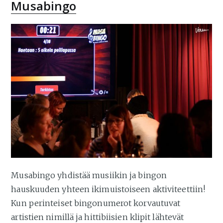
Musabingo
Musabingo yhdistää musiikin ja bingon
hauskuuden yhteen ikimuistoiseen aktiviteettiin!
Kun perinteiset bingonumerot korvautuvat
artistien nimillä ja hittibiisien klipit lähtevät