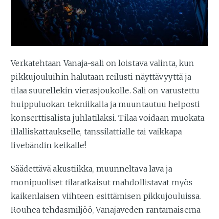
Verkatehtaan Vanaja-sali on loistava valinta, kun
pikkujouluihin halutaan reilusti näyttävyyttä ja
tilaa suurellekin vierasjoukolle. Sali on varustettu
huippuluokan tekniikalla ja muuntautuu helposti
konserttisalista juhlatilaksi. Tilaa voidaan muokata
illalliskattaukselle, tanssilattialle tai vaikkapa
livebändin keikalle!
Säädettävä akustiikka, muunneltava lava ja
monipuoliset tilaratkaisut mahdollistavat myös
kaikenlaisen viihteen esittämisen pikkujouluissa.
Rouhea tehdasmiljöö, Vanajaveden rantamaisema