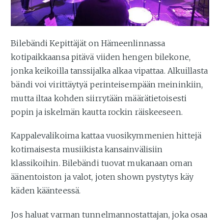
Bilebändi Kepittäjät on Hämeenlinnassa
kotipaikkaansa pitävä viiden hengen bilekone,
jonka keikoilla tanssijalka alkaa vipattaa. Alkuillasta
bändi voi virittäytyä perinteisempään meininkiin,
mutta iltaa kohden siirrytään määrätietoisesti
popin ja iskelmän kautta rockin räiskeeseen.
Kappalevalikoima kattaa vuosikymmenien hittejä
kotimaisesta musiikista kansainvälisiin
klassikoihin. Bilebändi tuovat mukanaan oman
äänentoiston ja valot, joten shown pystytys käy
käden käänteessä.
Jos haluat varman tunnelmannostattajan, joka osaa