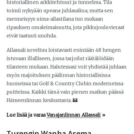
historiallinen arkkitehtuuri ja tunnelma. Tila
toimii nykyään upeana juhlasalina, mutta sen
menneisyys uima-allastilana tuo mukaan
ripauksen omaleimaisuutta, jota pikkujouluvieraat
eivät taatusti unohda.
Allassali soveltuu loistavasti enintään 48 hengen
istuvaan illalliseen, jossa tarjoilut räätälöidään
tilanteen mukaan. Halutessasi voit yhdistää juhlaan
myös majoituksen päälinnan historiallisissa
huoneissa tai Golf & Country Clubin moderneissa
puitteissa. Kaikki tämä vain pienen matkan päässä
Hämeenlinnan keskustasta. 🏰
Lue lisää ja varaa
Vanajanlinnan Allassali
»
Turengin Wanha Asema –