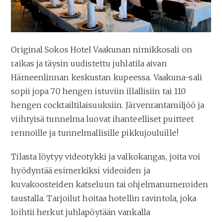
Original Sokos Hotel Vaakunan nimikkosali on
raikas ja täysin uudistettu juhlatila aivan
Hämeenlinnan keskustan kupeessa. Vaakuna-sali
sopii jopa 70 hengen istuviin illallisiin tai 110
hengen cocktailtilaisuuksiin. Järvenrantamiljöö ja
viihtyisä tunnelma luovat ihanteelliset puitteet
rennoille ja tunnelmallisille pikkujouluille!
Tilasta löytyy videotykki ja valkokangas, joita voi
hyödyntää esimerkiksi videoiden ja
kuvakoosteiden katseluun tai ohjelmanumeroiden
taustalla. Tarjoilut hoitaa hotellin ravintola, joka
loihtii herkut juhlapöytään vankalla