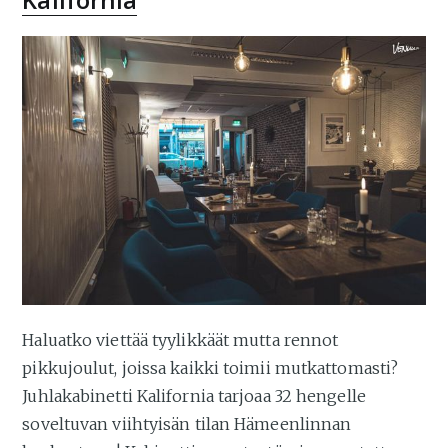
Haluatko viettää tyylikkäät mutta rennot
pikkujoulut, joissa kaikki toimii mutkattomasti?
Juhlakabinetti Kalifornia tarjoaa 32 hengelle
soveltuvan viihtyisän tilan Hämeenlinnan