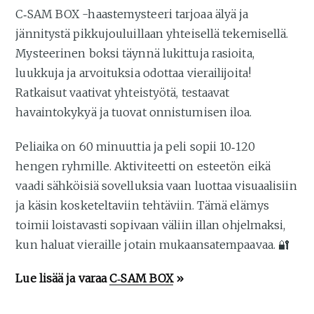
C‑SAM BOX -haastemysteeri tarjoaa älyä ja
jännitystä pikkujouluillaan yhteisellä tekemisellä.
Mysteerinen boksi täynnä lukittuja rasioita,
luukkuja ja arvoituksia odottaa vierailijoita!
Ratkaisut vaativat yhteistyötä, testaavat
havaintokykyä ja tuovat onnistumisen iloa.
Peliaika on 60 minuuttia ja peli sopii 10‑120
hengen ryhmille. Aktiviteetti on esteetön eikä
vaadi sähköisiä sovelluksia vaan luottaa visuaalisiin
ja käsin kosketeltaviin tehtäviin. Tämä elämys
toimii loistavasti sopivaan väliin illan ohjelmaksi,
kun haluat vieraille jotain mukaansatempaavaa. 🔐
Lue lisää ja varaa
C‑SAM BOX
»