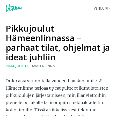
VENUU.FI
Pikkujoulut
Hämeenlinnassa –
parhaat tilat, ohjelmat ja
ideat juhliin
PIKKUJOULUT
HÄMEENLINNA
Onko aika suunnitella vuoden hauskin juhla? 🎉
Hämeenlinna tarjoaa upeat puitteet ikimuistoisten
pikkujoulujen järjestämiseen, niin illanviettoihin
pienelle porukalle tai isompiin spektaakkeleihin
koko tiimille. Tässä artikkelissa esittelemme