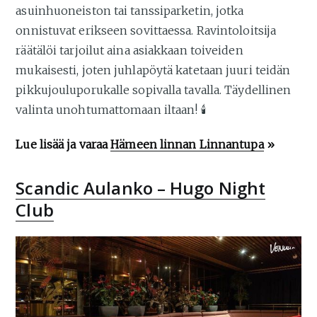
asuinhuoneiston tai tanssiparketin, jotka
onnistuvat erikseen sovittaessa. Ravintoloitsija
räätälöi tarjoilut aina asiakkaan toiveiden
mukaisesti, joten juhlapöytä katetaan juuri teidän
pikkujouluporukalle sopivalla tavalla. Täydellinen
valinta unohtumattomaan iltaan! 🕯️
Lue lisää ja varaa
Hämeen linnan Linnantupa
»
Scandic Aulanko – Hugo Night
Club