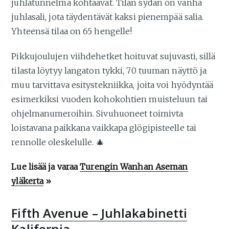
juhlatunnelma kohtaavat. Tilan sydän on vanha
juhlasali, jota täydentävät kaksi pienempää salia.
Yhteensä tilaa on 65 hengelle!
Pikkujoulujen viihdehetket hoituvat sujuvasti, sillä
tilasta löytyy langaton tykki, 70 tuuman näyttö ja
muu tarvittava esitystekniikka, joita voi hyödyntää
esimerkiksi vuoden kohokohtien muisteluun tai
ohjelmanumeroihin. Sivuhuoneet toimivta
loistavana paikkana vaikkapa glögipisteelle tai
rennolle oleskelulle. 🎄
Lue lisää ja varaa
Turengin Wanhan Aseman
yläkerta
»
Fifth Avenue – Juhlakabinetti
Kalifornia