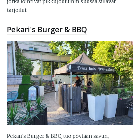
jotka loihtivat pikkujouluihin suussa sulavat
tarjoilut:
Pekari's Burger & BBQ
Pekari's Burger & BBQ tuo pöytään savun,