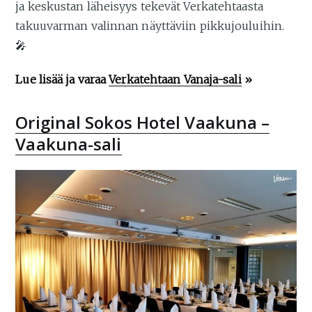
ja keskustan läheisyys tekevät Verkatehtaasta
takuuvarman valinnan näyttäviin pikkujouluihin.
🎤
Lue lisää ja varaa
Verkatehtaan Vanaja-sali
»
Original Sokos Hotel Vaakuna –
Vaakuna-sali