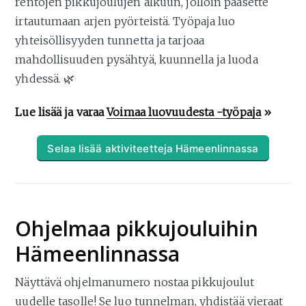
rentojen pikkujoulujen alkuun, jolloin pääsette
irtautumaan arjen pyörteistä. Työpaja luo
yhteisöllisyyden tunnetta ja tarjoaa
mahdollisuuden pysähtyä, kuunnella ja luoda
yhdessä. 🌿
Lue lisää ja varaa
Voimaa luovuudesta -työpaja
»
Selaa lisää aktiviteetteja Hämeenlinnassa
Ohjelmaa pikkujouluihin
Hämeenlinnassa
Näyttävä ohjelmanumero nostaa pikkujoulut
uudelle tasolle! Se luo tunnelman, yhdistää vieraat