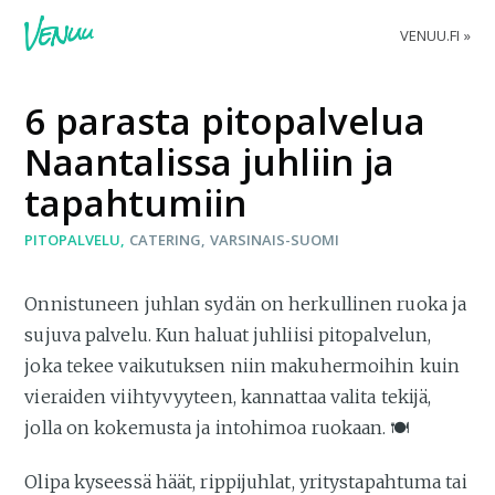
VENUU.FI
6 parasta pitopalvelua
Naantalissa juhliin ja
tapahtumiin
PITOPALVELU
CATERING
VARSINAIS-SUOMI
Onnistuneen juhlan sydän on herkullinen ruoka ja
sujuva palvelu. Kun haluat juhliisi pitopalvelun,
joka tekee vaikutuksen niin makuhermoihin kuin
vieraiden viihtyvyyteen, kannattaa valita tekijä,
jolla on kokemusta ja intohimoa ruokaan. 🍽️
Olipa kyseessä häät, rippijuhlat, yritystapahtuma tai