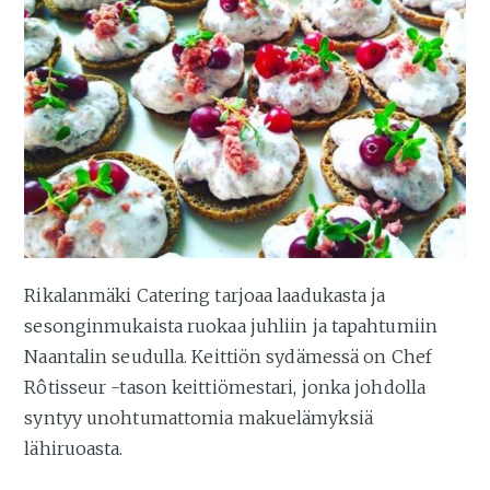
Rikalanmäki Catering tarjoaa laadukasta ja
sesonginmukaista ruokaa juhliin ja tapahtumiin
Naantalin seudulla. Keittiön sydämessä on Chef
Rôtisseur -tason keittiömestari, jonka johdolla
syntyy unohtumattomia makuelämyksiä
lähiruoasta.