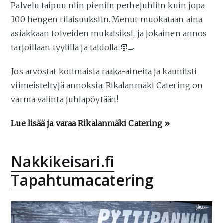
Palvelu taipuu niin pieniin perhejuhliin kuin jopa
300 hengen tilaisuuksiin. Menut muokataan aina
asiakkaan toiveiden mukaisiksi, ja jokainen annos
tarjoillaan tyylillä ja taidolla.🧑‍🍳
Jos arvostat kotimaisia raaka-aineita ja kauniisti
viimeisteltyjä annoksia, Rikalanmäki Catering on
varma valinta juhlapöytään!
Lue lisää ja varaa
Rikalanmäki Catering
»
Nakkikeisari.fi
Tapahtumacatering