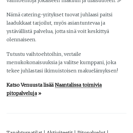
vaihtoehtoja jokaiseen makuun ja tilaisuuteen. 🎉
Nämä catering-yritykset tuovat juhlaasi paitsi
laadukkaat tarjoilut, myös asiantuntevaa ja
ystävällistä palvelua, jotta sinä voit keskittyä
olennaiseen.
Tutustu vaihtoehtoihin, vertaile
menukokonaisuuksia ja valitse kumppani, joka
tekee juhlastasi ikimuistoisen makuelämyksen!
Katso Venuusta lisää
Naantalissa toimivia
pitopalveluja
»
Tapahtumatilat
|
Aktiviteetit
|
Pitopalvelut
|