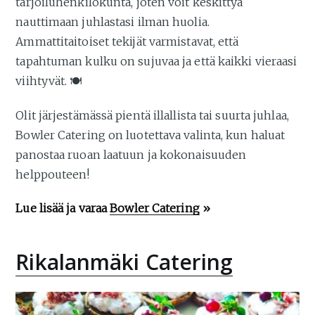
tarjoiluhenkilökunta, joten voit keskittyä
nauttimaan juhlastasi ilman huolia.
Ammattitaitoiset tekijät varmistavat, että
tapahtuman kulku on sujuvaa ja että kaikki vieraasi
viihtyvät. 🍽️
Olit järjestämässä pientä illallista tai suurta juhlaa,
Bowler Catering on luotettava valinta, kun haluat
panostaa ruoan laatuun ja kokonaisuuden
helppouteen!
Lue lisää ja varaa
Bowler Catering
»
Rikalanmäki Catering