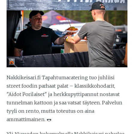
Nakkikeisari.fi Tapahtumacatering tuo juhliisi
street foodin parhaat palat – klassikkohodarit,
"Aidot Porilaiset" ja herkkupyttipannut nostavat
tunnelman kattoon ja saa vatsat täyteen. Palvelun
tyyli on rento, mutta toteutus on aina
ammattimainen. 🌭
Yli 10 vuoden kokemuksella Nakkikeisari palvelee