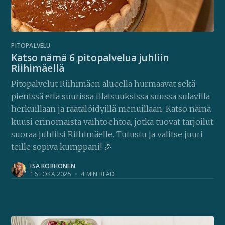
PITOPALVELU
Katso nämä 6 pitopalvelua juhliin
Riihimäellä
Pitopalvelut Riihimäen alueella hurmaavat sekä
pienissä että suurissa tilaisuuksissa suussa sulavilla
herkuillaan ja räätälöidyillä menuillaan. Katso nämä
kuusi erinomaista vaihtoehtoa, jotka tuovat tarjoilut
suoraa juhliisi Riihimäelle. Tutustu ja valitse juuri
teille sopiva kumppani! 🎉
ISA KORHONEN
16 LOKA 2025
•
4 MIN READ