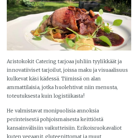
Aristokokit Catering tarjoaa juhliin tyylikkäät ja
innovatiiviset tarjoilut, joissa maku ja visuaalisuus
kulkevat käsi kädessä. Tiimissä on alan
ammattilaisia, jotka huolehtivat niin menusta,
toteutuksesta kuin logistiikasta!
He valmistavat monipuolisia annoksia
perinteisestä pohjoismaisesta keittiöstä
kansainvälisiin vaikutteisiin. Erikoisruokavaliot
kuten vegaanit, gluteenittomat ja muut