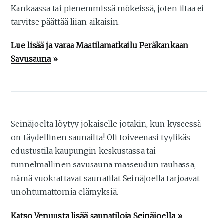
Kankaassa tai pienemmissä mökeissä, joten iltaa ei
tarvitse päättää liian aikaisin.
Lue lisää ja varaa
Maatilamatkailu Peräkankaan
Savusauna
»
Seinäjoelta löytyy jokaiselle jotakin, kun kyseessä
on täydellinen saunailta! Oli toiveenasi tyylikäs
edustustila kaupungin keskustassa tai
tunnelmallinen savusauna maaseudun rauhassa,
nämä vuokrattavat saunatilat Seinäjoella tarjoavat
unohtumattomia elämyksiä.
Katso Venuusta lisää
saunatiloja Seinäjoella
»