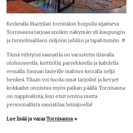
Korkealla Marttilan tornitalon huipulla sijaitseva
Tornisauna tarjoaa uniikin näkymän yli kaupungin
ja tunnelmallisen miljöön juhliin ja tapahtumiin. 🥂
Tämä viihtyisä saunatila on varustettu tilavalla
olohuoneella, keittiöllä, parvekkeella ja kahdella
vessalla. Saunan lauteille mahtuu kerralla neljä
henkeä. Tilaan voi tuoda omat tarjoilut ja kevyet
kokkailut onnistuu myös paikan päällä. Tornisauna
on nappivalinta, kun etsit rentoa mutta
persoonallista saunatilaa Seinäjoella!
Lue lisää ja varaa
Tornisauna
»