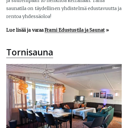
ja suurempaan 10 henkilöä kerrallaan. Tämä
saunatila on täydellinen yhdistelmä edustavuutta ja
rentoa yhdessäoloa!
Lue lisää ja varaa
Frami Edustustila ja Saunat
»
Tornisauna