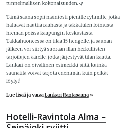
tunnelmallisen kokonaisuuden. 🌿
Tämä sauna sopii mainiosti pienille ryhmille, jotka
haluavat nauttia rauhasta ja takkatulen loimusta
hieman poissa kaupungin keskustasta.
Takkahuoneessa on tilaa 15 hengelle, ja saunan
jälkeen voi siirtyä suoraan illan herkullisten
tarjoilujen äärelle, jotka järjestyvät tilan kautta.
Lankari on oivallinen esimerkki siitä, kuinka
saunatila voivat tarjota enemmän kuin pelkät
löylyt!
Lue lisää ja varaa
Lankari Rantasauna
»
Hotelli-Ravintola Alma –
Seinäjoki sviitti