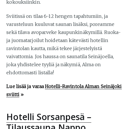
kokouksiinkin.
Sviitissä on tilaa 6-12 hengen tapahtumiin, ja
varusteluun kuuluvat saunan lisäksi, poreamme
sekä tilava avoparveke kaupunkinäkymillä. Ruoka-
ja juomatarjoilut hoidetaan kätevästi hotellin
ravintolan kautta, mikä tekee järjestelyistä
vaivattomia. Jos haussa on saunatila Seinäjoella,
joka yhdistelee tyyliä ja näkymiä, Alma on
ehdottomasti listalla!
Lue lisää ja varaa
Hotelli-Ravintola Alman Seinäjoki
sviitti
»
Hotelli Sorsanpesä –
Tilaussauna Nappo