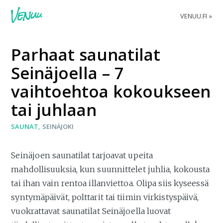
VENUU.FI
Parhaat saunatilat
Seinäjoella – 7
vaihtoehtoa kokoukseen
tai juhlaan
SAUNAT
SEINÄJOKI
Seinäjoen saunatilat tarjoavat upeita
mahdollisuuksia, kun suunnittelet juhlia, kokousta
tai ihan vain rentoa illanviettoa. Olipa siis kyseessä
syntymäpäivät, polttarit tai tiimin virkistyspäivä,
vuokrattavat saunatilat Seinäjoella luovat