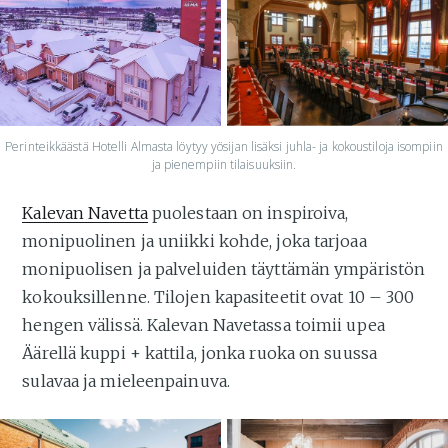
Perinteikkäästä Hotelli Almasta löytyy yösijan lisäksi juhla- ja kokoustiloja isompiin
ja pienempiin tilaisuuksiin.
Kalevan Navetta
puolestaan on inspiroiva,
monipuolinen ja uniikki kohde, joka tarjoaa
monipuolisen ja palveluiden täyttämän ympäristön
kokouksillenne. Tilojen kapasiteetit ovat 10 – 300
hengen välissä. Kalevan Navetassa toimii upea
Äärellä kuppi + kattila, jonka ruoka on suussa
sulavaa ja mieleenpainuva.