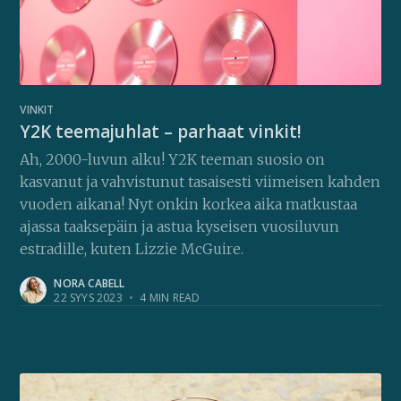
VINKIT
Y2K teemajuhlat – parhaat vinkit!
Ah, 2000-luvun alku! Y2K teeman suosio on
kasvanut ja vahvistunut tasaisesti viimeisen kahden
vuoden aikana! Nyt onkin korkea aika matkustaa
ajassa taaksepäin ja astua kyseisen vuosiluvun
estradille, kuten Lizzie McGuire.
NORA CABELL
22 SYYS 2023
•
4 MIN READ