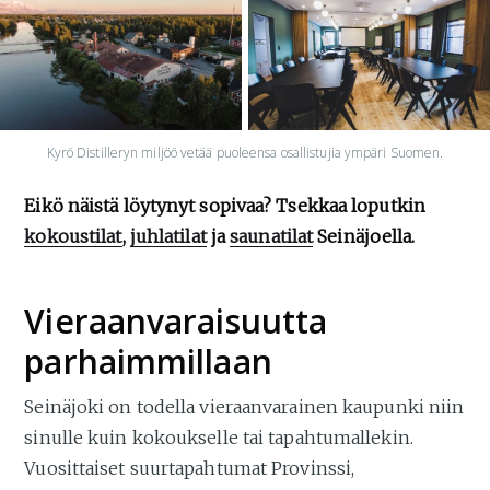
Kyrö Distilleryn miljöö vetää puoleensa osallistujia ympäri Suomen.
Eikö näistä löytynyt sopivaa? Tsekkaa loputkin
kokoustilat
,
juhlatilat
ja
saunatilat
Seinäjoella.
Vieraanvaraisuutta
parhaimmillaan
Seinäjoki on todella vieraanvarainen kaupunki niin
sinulle kuin kokoukselle tai tapahtumallekin.
Vuosittaiset suurtapahtumat Provinssi,