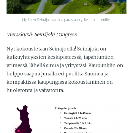
Idyllinen Seinäjoki tarjoaa parastaan yritystapahtumille.
Vieraskynä: Seinäjoki Congress
Nyt kokoustetaan Seinäjoella! Seinäjoki on
kulkuyhteyksien keskipisteessä, tapahtumien
ytimessä, lähellä sinua ja yritystäsi. Kaupunkiin on
helppo saapua junalla eri puolilta Suomea ja
kompaktissa kaupungissa kokoustaminen on
huoletonta ja vaivatonta.