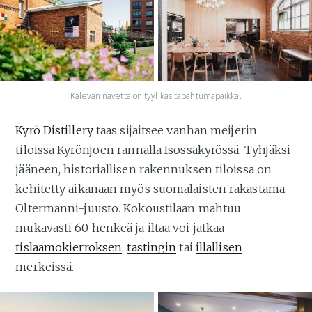
Kalevan navetta on tyylikäs tapahtumapaikka.
Kyrö Distillery
taas sijaitsee vanhan meijerin
tiloissa Kyrönjoen rannalla Isossakyrössä. Tyhjäksi
jääneen, historiallisen rakennuksen tiloissa on
kehitetty aikanaan myös suomalaisten rakastama
Oltermanni-juusto. Kokoustilaan mahtuu
mukavasti 60 henkeä ja iltaa voi jatkaa
tislaamokierroksen
,
tastingin
tai
illallisen
merkeissä.