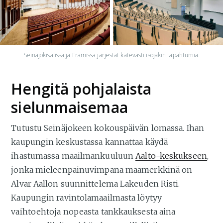
Seinäjokisalissa ja Framissa järjestät kätevästi isojakin tapahtumia.
Hengitä pohjalaista
sielunmaisemaa
Tutustu Seinäjokeen kokouspäivän lomassa. Ihan
kaupungin keskustassa kannattaa käydä
ihastumassa maailmankuuluun
Aalto-keskukseen
,
jonka mieleenpainuvimpana maamerkkinä on
Alvar Aallon suunnittelema Lakeuden Risti.
Kaupungin ravintolamaailmasta löytyy
vaihtoehtoja nopeasta tankkauksesta aina