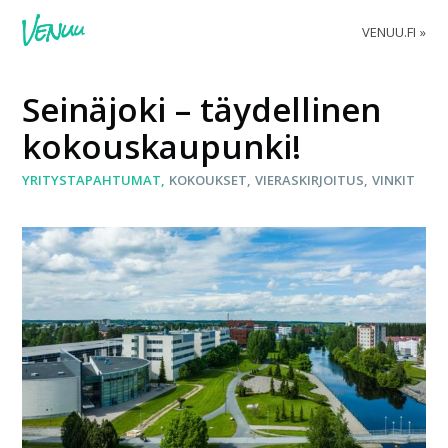
VENUU.FI
Seinäjoki – täydellinen
kokouskaupunki!
YRITYSTAPAHTUMAT
KOKOUKSET
VIERASKIRJOITUS
VINKIT