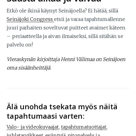
Etkö ole ikinä käynyt Seinäjoella? Ei hätää, sillä
Seinäjoki Congress
etsii ja varaa tapahtumallenne
juuri parhaiten soveltuvat puitteet avaimet käteen
– periaatteella ja aivan ilmaiseksi, sillä sitähän se
palvelu on!
Vieraskynän kirjoittaja Henni Välimaa on Seinäjoen
oma sisäänheittäjä.
Älä unohda tsekata myös näitä
tapahtumaasi varten:
Valo- ja videokuvaajat
,
tapahtumatuottajat
,
juhlatarvikkeet
,
esiintyjä
,
pitopalvelu
ja