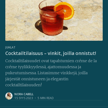
JUHLAT
Cocktailtilaisuus – vinkit, joilla onnistut!
Cocktailtilaisuudet ovat tapahtumien créme de la
créme tyylikkyydessä, ajattomuudessa ja
pukeutumisessa. Listasimme vinkkejä, joilla
järjestät onnistuneen ja elegantin
cocktailtilaisuuden!
NORA CABELL
15 SYYS 2023
•
5 MIN READ