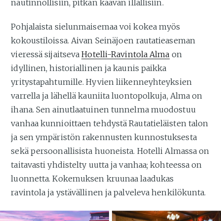
nautinnollisiin, pitkän kaavan illallisiin.
Pohjalaista sielunmaisemaa voi kokea myös
kokoustiloissa. Aivan Seinäjoen rautatieaseman
vieressä sijaitseva
Hotelli-Ravintola Alma
on
idyllinen, historiallinen ja kaunis paikka
yritystapahtumille. Hyvien liikenneyhteyksien
varrella ja lähellä kauniita luontopolkuja, Alma on
ihana. Sen ainutlaatuinen tunnelma muodostuu
vanhaa kunnioittaen tehdystä Rautatieläisten talon
ja sen ympäristön rakennusten kunnostuksesta
sekä persoonallisista huoneista. Hotelli Almassa on
taitavasti yhdistelty uutta ja vanhaa; kohteessa on
luonnetta. Kokemuksen kruunaa laadukas
ravintola ja ystävällinen ja palveleva henkilökunta.