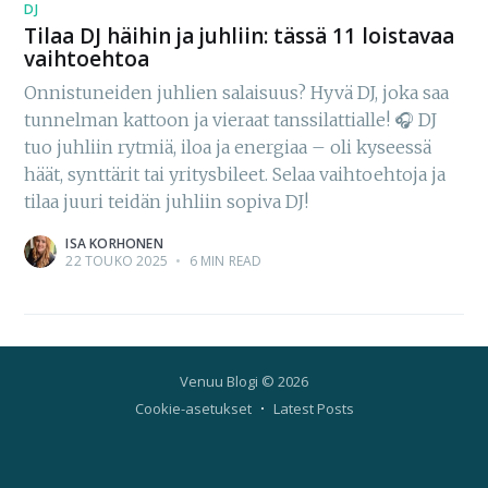
DJ
Tilaa DJ häihin ja juhliin: tässä 11 loistavaa
vaihtoehtoa
Onnistuneiden juhlien salaisuus? Hyvä DJ, joka saa
tunnelman kattoon ja vieraat tanssilattialle! 🎧 DJ
tuo juhliin rytmiä, iloa ja energiaa – oli kyseessä
häät, synttärit tai yritysbileet. Selaa vaihtoehtoja ja
tilaa juuri teidän juhliin sopiva DJ!
ISA KORHONEN
22 TOUKO 2025
•
6 MIN READ
Venuu Blogi
© 2026
Cookie-asetukset
Latest Posts