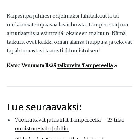
Kaipasitpa juhliesi ohjelmaksi lähitaikuutta tai
mukaansatempaavaa lavashowta, Tampere tarjoaa
ainutlaatuisia esiintyjiä jokaiseen makuun. Nämä
taikurit ovat kaikki oman alansa huippuja ja tekevät
tapahtumastasi taatusti ikimuistoisen!
Katso Venuusta lisää
taikureita Tampereella
»
Lue seuraavaksi:
Vuokrattavat juhlatilat Tampereella – 23 tilaa
onnistuneisiin juhliin