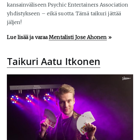
kansainväliseen Psychic Entertainers Association
yhdistykseen – eikä suotta. Tämä taikuri jättää
jäljen!
Lue lisää ja varaa
Mentalisti Jose Ahonen
»
Taikuri Aatu Itkonen