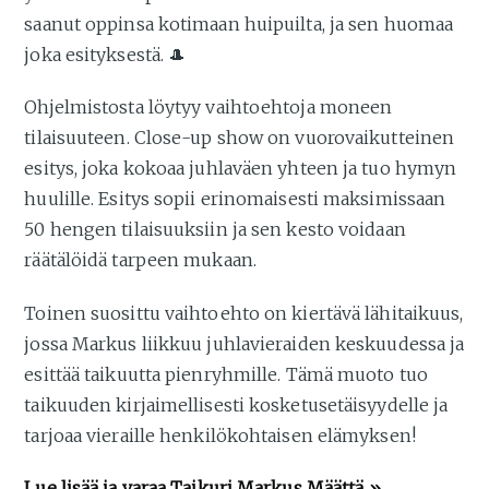
saanut oppinsa kotimaan huipuilta, ja sen huomaa
joka esityksestä. 🎩
Ohjelmistosta löytyy vaihtoehtoja moneen
tilaisuuteen. Close-up show on vuorovaikutteinen
esitys, joka kokoaa juhlaväen yhteen ja tuo hymyn
huulille. Esitys sopii erinomaisesti maksimissaan
50 hengen tilaisuuksiin ja sen kesto voidaan
räätälöidä tarpeen mukaan.
Toinen suosittu vaihtoehto on kiertävä lähitaikuus,
jossa Markus liikkuu juhlavieraiden keskuudessa ja
esittää taikuutta pienryhmille. Tämä muoto tuo
taikuuden kirjaimellisesti kosketusetäisyydelle ja
tarjoaa vieraille henkilökohtaisen elämyksen!
Lue lisää ja varaa
Taikuri Markus Määttä
»