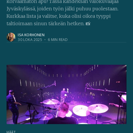
korvaamaton apu! Tässä kahdeksan valokuvaajaa
Jyväskylässä, joiden työn jälki puhuu puolestaan.
Kurkkaa lista ja valitse, kuka olisi oikea tyyppi
taltioimaan sinun tärkeän hetken. 📸
ISA KORHONEN
30 LOKA 2025
•
6 MIN READ
HÄÄT