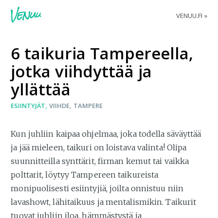
VENUU.FI
6 taikuria Tampereella,
jotka viihdyttää ja
yllättää
ESIINTYJÄT
VIIHDE
TAMPERE
Kun juhliin kaipaa ohjelmaa, joka todella säväyttää
ja jää mieleen, taikuri on loistava valinta! Olipa
suunnitteilla synttärit, firman kemut tai vaikka
polttarit, löytyy Tampereen taikureista
monipuolisesti esiintyjiä, joilta onnistuu niin
lavashowt, lähitaikuus ja mentalismikin. Taikurit
tuovat juhliin iloa, hämmästystä ja