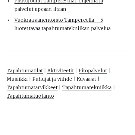
Pikkujoulut Tampere: tilat, ohjelma ja
palvelut upeaan iltaan
Vuokraa äänentoisto Tampereella – 5
luotettavaa tapahtumatekniikan palvelua
Tapahtumatilat
|
Aktiviteetit
|
Pitopalvelut
|
Musiikki
|
Puhujat ja viihde
|
Kuvaajat
|
Tapahtumatarvikkeet
|
Tapahtumatekniikka
|
Tapahtumatuotanto