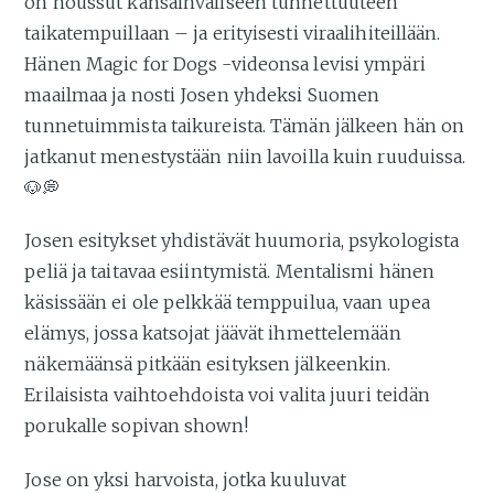
on noussut kansainväliseen tunnettuuteen
taikatempuillaan – ja erityisesti viraalihiteillään.
Hänen Magic for Dogs -videonsa levisi ympäri
maailmaa ja nosti Josen yhdeksi Suomen
tunnetuimmista taikureista. Tämän jälkeen hän on
jatkanut menestystään niin lavoilla kuin ruuduissa.
🐶💭
Josen esitykset yhdistävät huumoria, psykologista
peliä ja taitavaa esiintymistä. Mentalismi hänen
käsissään ei ole pelkkää temppuilua, vaan upea
elämys, jossa katsojat jäävät ihmettelemään
näkemäänsä pitkään esityksen jälkeenkin.
Erilaisista vaihtoehdoista voi valita juuri teidän
porukalle sopivan shown!
Jose on yksi harvoista, jotka kuuluvat