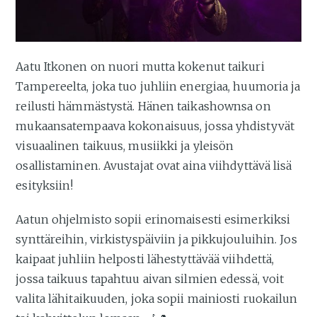
Aatu Itkonen on nuori mutta kokenut taikuri
Tampereelta, joka tuo juhliin energiaa, huumoria ja
reilusti hämmästystä. Hänen taikashownsa on
mukaansatempaava kokonaisuus, jossa yhdistyvät
visuaalinen taikuus, musiikki ja yleisön
osallistaminen. Avustajat ovat aina viihdyttävä lisä
esityksiin!
Aatun ohjelmisto sopii erinomaisesti esimerkiksi
synttäreihin, virkistyspäiviin ja pikkujouluihin. Jos
kaipaat juhliin helposti lähestyttävää viihdettä,
jossa taikuus tapahtuu aivan silmien edessä, voit
valita lähitaikuuden, joka sopii mainiosti ruokailun