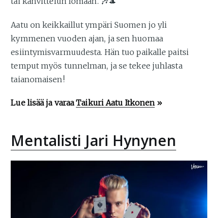
tai kahvittelun lomaan. 🎶🎩
Aatu on keikkaillut ympäri Suomen jo yli
kymmenen vuoden ajan, ja sen huomaa
esiintymisvarmuudesta. Hän tuo paikalle paitsi
temput myös tunnelman, ja se tekee juhlasta
taianomaisen!
Lue lisää ja varaa
Taikuri Aatu Itkonen
»
Mentalisti Jari Hynynen