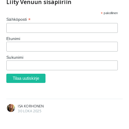
Liity Venuun sisäpiiriin
*
pakollinen
*
Sähköposti
Etunimi
Sukunimi
ISA KORHONEN
30 LOKA 2025