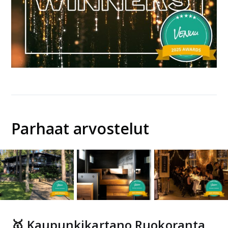
Parhaat arvostelut
🥇
Kaupunkikartano Ruokoranta
,