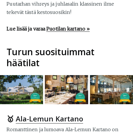
Puutarhan vihreys ja juhlasalin klassinen ilme
tekevät tästä kestosuosikin!
Lue lisää ja varaa
Puotilan kartano »
Turun suosituimmat
häätilat
🥇
Ala-Lemun Kartano
Romanttinen ja lumoava Ala-Lemun Kartano on