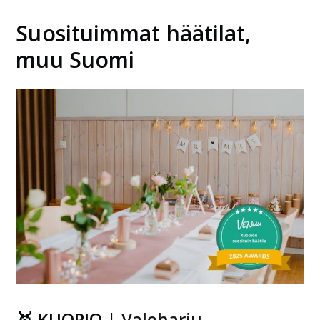
Suosituimmat häätilat,
muu Suomi
🥇 KUOPIO |
Valoharju