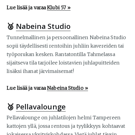
Lue lisää ja varaa
Klubi 57 »
🥈
Nabeina Studio
Tunnelmallinen ja persoonallinen Nabeina Studio
sopii täydellisesti rentoihin juhliin kavereiden tai
työporukan kesken. Rantatontilla Tahmelassa
sijaitseva tila tarjoilee loistavien juhlapuitteiden
lisäksi ihanat järvimaisemat!
Lue lisää ja varaa
Nabeina Studio »
🥉
Pellavalounge
Pellavalounge on juhlatilojen helmi Tampereen
kattojen yllä, jossa rentous ja tyylikkyys kohtaavat
jokaisessa yksityiskohdassa. Vietä juhlat täysin