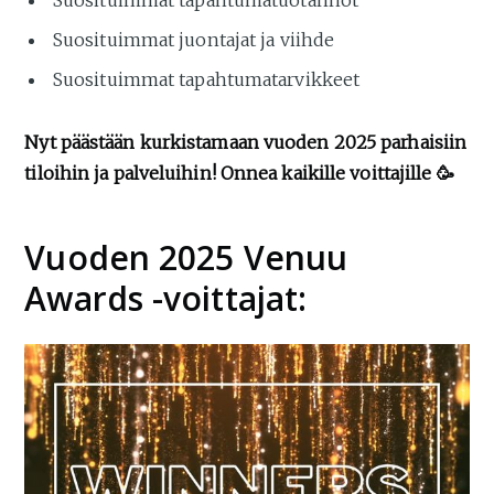
Suosituimmat tapahtumatuotannot
Suosituimmat juontajat ja viihde
Suosituimmat tapahtumatarvikkeet
Nyt päästään kurkistamaan vuoden 2025 parhaisiin
tiloihin ja palveluihin! Onnea kaikille voittajille 🥳
Vuoden 2025 Venuu
Awards -voittajat: