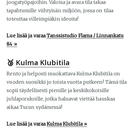
joogatyöpajoihin. Valoisa ja avara tila takaa
tapahtumille viihtyisän miljöön, jossa on tilaa
toteuttaa villeimpiäkin ideoita!
Lue lisää ja varaa
Tanssistudio Flama / Linnankatu
84 »
🥉
Kulma Klubitila
Rento ja helposti muokattava Kulma Klubitila on
vuoden suosikki jo toista vuotta putkeen! Tämä tila
sopii täydellisesti pienille ja keskikokoisille
juhlaporukoille, jotka haluavat viettää hauskaa
aikaa Turun sydämessä!
Lue lisää ja varaa
Kulma Klubitila »