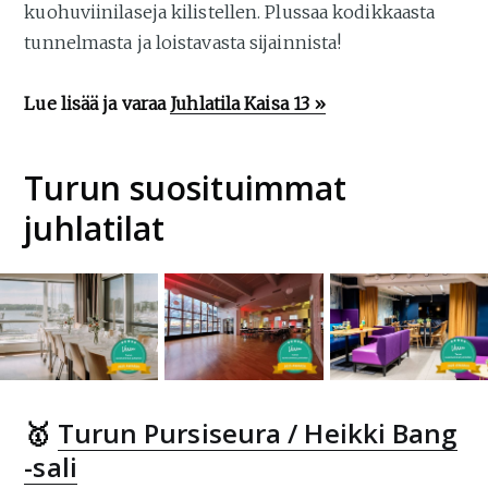
kuohuviinilaseja kilistellen. Plussaa kodikkaasta
tunnelmasta ja loistavasta sijainnista!
Lue lisää ja varaa
Juhlatila Kaisa 13 »
Turun suosituimmat
juhlatilat
🥇
Turun Pursiseura / Heikki Bang
-sali