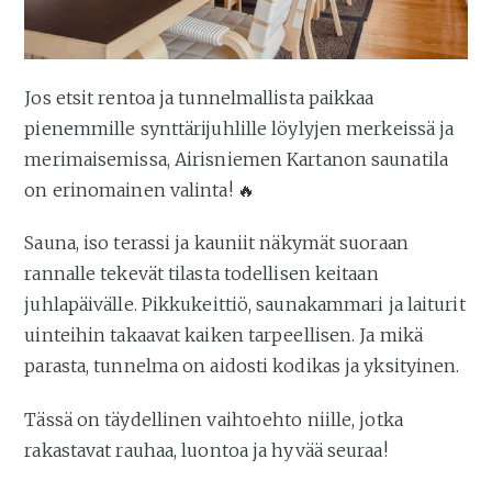
Jos etsit rentoa ja tunnelmallista paikkaa
pienemmille synttärijuhlille löylyjen merkeissä ja
merimaisemissa, Airisniemen Kartanon saunatila
on erinomainen valinta! 🔥
Sauna, iso terassi ja kauniit näkymät suoraan
rannalle tekevät tilasta todellisen keitaan
juhlapäivälle. Pikkukeittiö, saunakammari ja laiturit
uinteihin takaavat kaiken tarpeellisen. Ja mikä
parasta, tunnelma on aidosti kodikas ja yksityinen.
Tässä on täydellinen vaihtoehto niille, jotka
rakastavat rauhaa, luontoa ja hyvää seuraa!