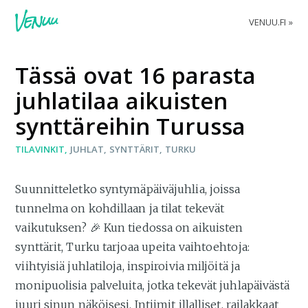
VENUU.FI
Tässä ovat 16 parasta
juhlatilaa aikuisten
synttäreihin Turussa
TILAVINKIT
JUHLAT
SYNTTÄRIT
TURKU
Suunnitteletko syntymäpäiväjuhlia, joissa
tunnelma on kohdillaan ja tilat tekevät
vaikutuksen? 🎉 Kun tiedossa on aikuisten
synttärit, Turku tarjoaa upeita vaihtoehtoja:
viihtyisiä juhlatiloja, inspiroivia miljöitä ja
monipuolisia palveluita, jotka tekevät juhlapäivästä
juuri sinun näköisesi. Intiimit illalliset, railakkaat