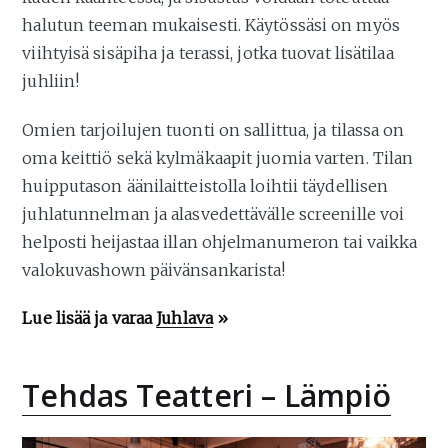
halutun teeman mukaisesti. Käytössäsi on myös
viihtyisä sisäpiha ja terassi, jotka tuovat lisätilaa
juhliin!
Omien tarjoilujen tuonti on sallittua, ja tilassa on
oma keittiö sekä kylmäkaapit juomia varten. Tilan
huipputason äänilaitteistolla loihtii täydellisen
juhlatunnelman ja alasvedettävälle screenille voi
helposti heijastaa illan ohjelmanumeron tai vaikka
valokuvashown päivänsankarista!
Lue lisää ja varaa
Juhlava
»
Tehdas Teatteri – Lämpiö