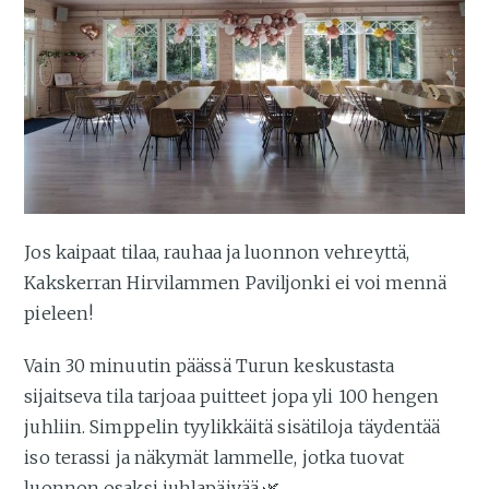
Jos kaipaat tilaa, rauhaa ja luonnon vehreyttä,
Kakskerran Hirvilammen Paviljonki ei voi mennä
pieleen!
Vain 30 minuutin päässä Turun keskustasta
sijaitseva tila tarjoaa puitteet jopa yli 100 hengen
juhliin. Simppelin tyylikkäitä sisätiloja täydentää
iso terassi ja näkymät lammelle, jotka tuovat
luonnon osaksi juhlapäivää.🌿