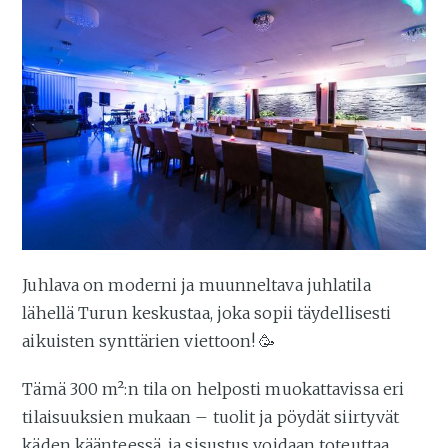
Juhlava on moderni ja muunneltava juhlatila
lähellä Turun keskustaa, joka sopii täydellisesti
aikuisten synttärien viettoon! 🥳
Tämä 300 m²:n tila on helposti muokattavissa eri
tilaisuuksien mukaan – tuolit ja pöydät siirtyvät
käden käänteessä, ja sisustus voidaan toteuttaa