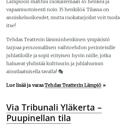
Lämpiöön mahtuu ruokailemaan 45 henkeä ja
vapaamuotoisesti noin 35 henkilöä. Tilassa on
anniskeluoikeudet, mutta ruokatarjoilut voit tuoda
itse!
Tehdas Teatterin lämminhenkinen ympäristö
tarjoaa persoonallisen vaihtoehdon perinteisille
juhlatiloille ja sopii erityisen hyvin niille, jotka
haluavat yhdistää kulttuurin ja juhlahumun
ainutlaatuisella tavalla! 🎭
Lue lisää ja varaa
Tehdas Teatterin Lämpiö
»
Via Tribunali Yläkerta –
Puupinellan tila