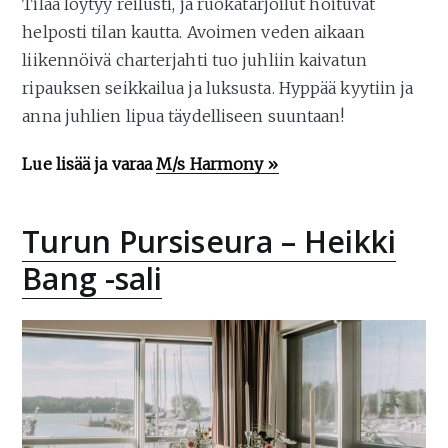
Tilaa löytyy reilusti, ja ruokatarjoilut hoituvat
helposti tilan kautta. Avoimen veden aikaan
liikennöivä charterjahti tuo juhliin kaivatun
ripauksen seikkailua ja luksusta. Hyppää kyytiin ja
anna juhlien lipua täydelliseen suuntaan!
Lue lisää ja varaa
M/s Harmony »
Turun Pursiseura – Heikki
Bang -sali