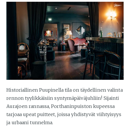
Historiallinen Puupinella tila on täydellinen valinta
rennon tyylikkäisiin syntymäpäiväjuhliin! Sijainti
Aurajoen rannassa, Porthaninpuiston kupeessa
tarjoaa upeat puitteet, joissa yhdistyvät viihtyisyys
ja urbaani tunnelma.