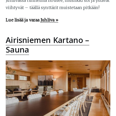
Juhlivassa tunnelma nousee, musiikki soi ja ystävät
viihtyvät – täällä synttärit muistetaan pitkään!
Lue lisää ja varaa
Juhliva »
Airisniemen Kartano –
Sauna