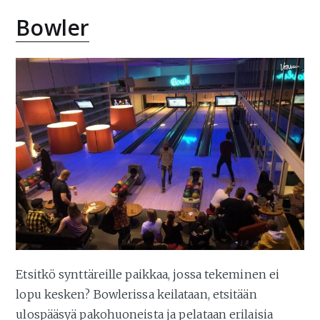
Bowler
Etsitkö synttäreille paikkaa, jossa tekeminen ei
lopu kesken? Bowlerissa keilataan, etsitään
ulospääsyä pakohuoneista ja pelataan erilaisia