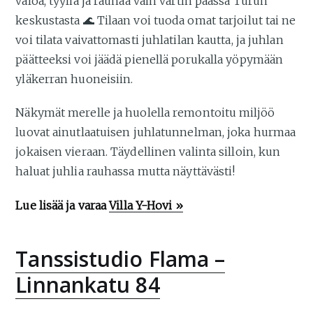
valoa, tyyliä ja rauhaa vain vartin päässä Turun
keskustasta 🌊 Tilaan voi tuoda omat tarjoilut tai ne
voi tilata vaivattomasti juhlatilan kautta, ja juhlan
päätteeksi voi jäädä pienellä porukalla yöpymään
yläkerran huoneisiin.
Näkymät merelle ja huolella remontoitu miljöö
luovat ainutlaatuisen juhlatunnelman, joka hurmaa
jokaisen vieraan. Täydellinen valinta silloin, kun
haluat juhlia rauhassa mutta näyttävästi!
Lue lisää ja varaa
Villa Y-Hovi »
Tanssistudio Flama –
Linnankatu 84