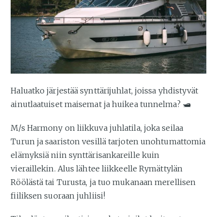
Haluatko järjestää synttärijuhlat, joissa yhdistyvät
ainutlaatuiset maisemat ja huikea tunnelma? 🛥️
M/s Harmony on liikkuva juhlatila, joka seilaa
Turun ja saariston vesillä tarjoten unohtumattomia
elämyksiä niin synttärisankareille kuin
vieraillekin. Alus lähtee liikkeelle Rymättylän
Röölästä tai Turusta, ja tuo mukanaan merellisen
fiiliksen suoraan juhliisi!