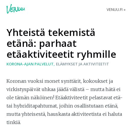
VENUU.FI
Yhteistä tekemistä
etänä: parhaat
etäaktiviteetit ryhmille
KORONA-AJAN PALVELUT
ELÄMYKSET JA AKTIVITEETIT
Koronan vuoksi monet synttärit, kokoukset ja
virkistyspäivät uhkaa jäädä välistä – mutta hätä ei
ole tämän näköinen! Etäaktiviteetit pelastavat etä-
tai hybriditapahtumat, joihin osallistutaan etänä,
mutta yhteisestä, hauskasta aktiviteetista ei haluta
tinkiä.