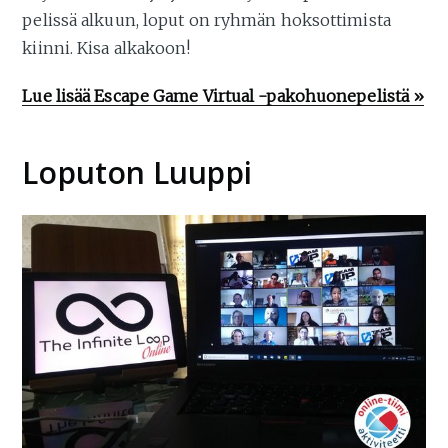
pelissä alkuun, loput on ryhmän hoksottimista
kiinni. Kisa alkakoon!
Lue lisää Escape Game Virtual -pakohuonepelistä »
Loputon Luuppi