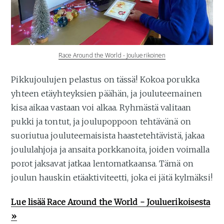
Race Around the World - Jouluerikoinen
Pikkujoulujen pelastus on tässä! Kokoa porukka
yhteen etäyhteyksien päähän, ja jouluteemainen
kisa aikaa vastaan voi alkaa. Ryhmästä valitaan
pukki ja tontut, ja joulupoppoon tehtävänä on
suoriutua jouluteemaisista haastetehtävistä, jakaa
joululahjoja ja ansaita porkkanoita, joiden voimalla
porot jaksavat jatkaa lentomatkaansa. Tämä on
joulun hauskin etäaktiviteetti, joka ei jätä kylmäksi!
Lue lisää Race Around the World - Jouluerikoisesta
»