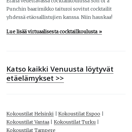
Etänä vedettävässä cocktailkoulussa Son of a
Punchin baarimikko taituroi sovitut cocktailit
yhdessä etäosallistujien kanssa. Niin hauskaa!
Lue lisää virtuaalisesta cocktailkoulusta »
Katso kaikki Venuusta löytyvät
etäelämykset >>
Kokoustilat Helsinki
|
Kokoustilat Espoo
|
Kokoustilat Vantaa
|
Kokoustilat Turku
|
Kokoustilat Tampere