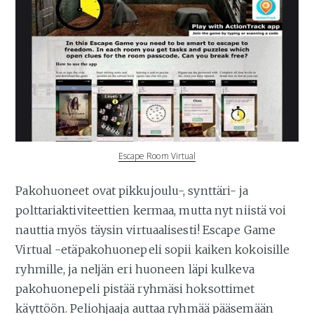
Escape Room Virtual
Pakohuoneet ovat pikkujoulu-, synttäri- ja
polttariaktiviteettien kermaa, mutta nyt niistä voi
nauttia myös täysin virtuaalisesti! Escape Game
Virtual -etäpakohuonepeli sopii kaiken kokoisille
ryhmille, ja neljän eri huoneen läpi kulkeva
pakohuonepeli pistää ryhmäsi hoksottimet
käyttöön. Peliohjaaja auttaa ryhmää pääsemään