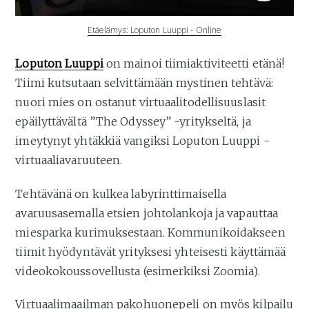
Etäelämys: Loputon Luuppi - Online
Loputon Luuppi
on mainoi tiimiaktiviteetti etänä!
Tiimi kutsutaan selvittämään mystinen tehtävä:
nuori mies on ostanut virtuaalitodellisuuslasit
epäilyttävältä ”The Odyssey” -yritykseltä, ja
imeytynyt yhtäkkiä vangiksi Loputon Luuppi -
virtuaaliavaruuteen.
Tehtävänä on kulkea labyrinttimaisella
avaruusasemalla etsien johtolankoja ja vapauttaa
miesparka kurimuksestaan. Kommunikoidakseen
tiimit hyödyntävät yrityksesi yhteisesti käyttämää
videokokoussovellusta (esimerkiksi Zoomia).
Virtuaalimaailman pakohuonepeli on myös kilpailu