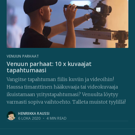
VENUUN PARHAAT
Venuun parhaat: 10 x kuvaajat
tapahtumaasi
Vangitse tapahtuman fiilis kuviin ja videoihin!
Haussa timanttinen hääkuvaaja tai videokuvaaja
ikuistamaan yritystapahtumasi? Venuulta löytyy
varmasti sopiva vaihtoehto. Talleta muistot tyylillä!
HENRIIKKA RAUSSI
6 LOKA 2020
•
4 MIN READ