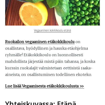
Vegaaninen kokkikoulu etänä
Ruokailon vegaaninen etäkokkikoulu
on
osallistava, hyödyllinen ja hauska etäohjelma
ryhmälle! Etäkokkikoulu on luonnollisesti
mahdollista järjestää mistä päin tahansa, ja koska
kurssin ruokalajit valmistetaan eettisistä raaka-
aineista, on osallistuminen todellinen ekoteko.
Lue lisää Vegaanisesta etäkokkikoulusta >>
Yhteiskuvassa: Etänä