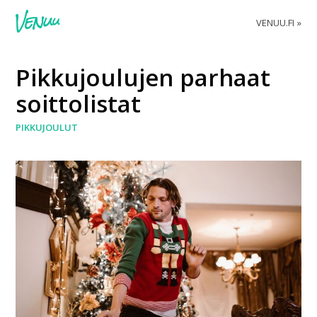
VENUU.FI
Pikkujoulujen parhaat
soittolistat
PIKKUJOULUT