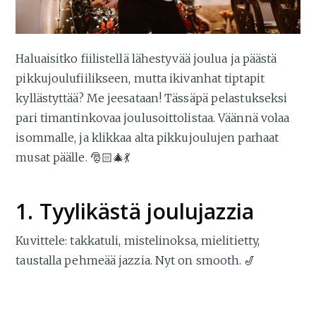
Haluaisitko fiilistellä lähestyvää joulua ja päästä
pikkujoulufiilikseen, mutta ikivanhat tiptapit
kyllästyttää? Me jeesataan! Tässäpä pelastukseksi
pari timantinkovaa joulusoittolistaa. Väännä volaa
isommalle, ja klikkaa alta pikkujoulujen parhaat
musat päälle. 🎅🏻🎄💃
1. Tyylikästä joulujazzia
Kuvittele: takkatuli, mistelinoksa, mielitietty,
taustalla pehmeää jazzia. Nyt on smooth. 🎷