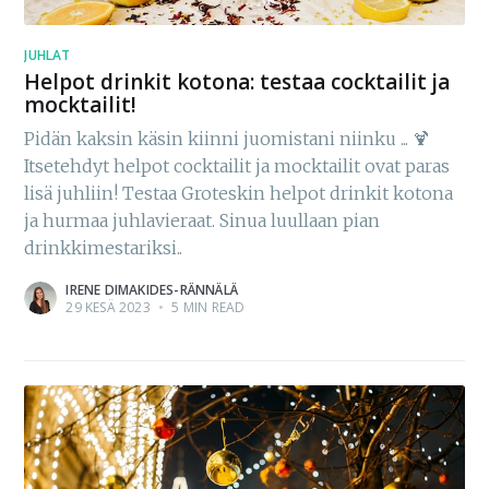
JUHLAT
Helpot drinkit kotona: testaa cocktailit ja
mocktailit!
Pidän kaksin käsin kiinni juomistani niinku ... 🍹
Itsetehdyt helpot cocktailit ja mocktailit ovat paras
lisä juhliin! Testaa Groteskin helpot drinkit kotona
ja hurmaa juhlavieraat. Sinua luullaan pian
drinkkimestariksi..
IRENE DIMAKIDES-RÄNNÄLÄ
29 KESÄ 2023
•
5 MIN READ