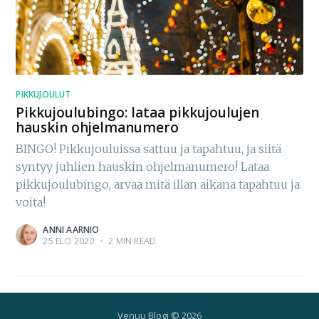
PIKKUJOULUT
Pikkujoulubingo: lataa pikkujoulujen
hauskin ohjelmanumero
BINGO! Pikkujouluissa sattuu ja tapahtuu, ja siitä
syntyy juhlien hauskin ohjelmanumero! Lataa
pikkujoulubingo, arvaa mitä illan aikana tapahtuu ja
voita!
ANNI AARNIO
25 ELO 2020
•
2 MIN READ
Venuu Blogi
© 2026