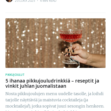
20 LOKA 2025
•
4 MIN READ
PIKKUJOULUT
5 ihanaa pikkujouludrinkkiä – reseptit ja
vinkit juhlan juomalistaan
Nosta pikkujoulujen menu uudelle tasolle, ja loihdi
tarjolle näyttäviä ja maistuvia cocktaileja (ja
mocktaileja!), jotka sopivat juuri sesongin henkeen.