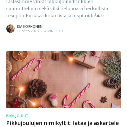
Listasimme vinkit pikkujouludrinkkien
suunnitteluun sekä viisi helppoa ja herkullista
reseptiä. Kurkkaa koko lista ja inspiroidu!🎄✨
ISA KORHONEN
16 SYYS 2025
•
4 MIN READ
PIKKUJOULUT
Pikkujoulujen nimikyltit: lataa ja askartele