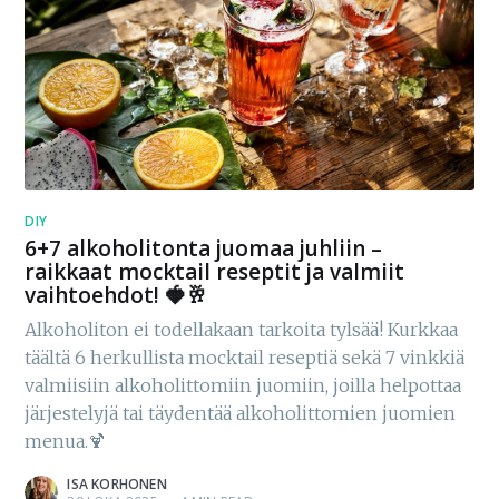
DIY
6+7 alkoholitonta juomaa juhliin –
raikkaat mocktail reseptit ja valmiit
vaihtoehdot! 🍓🥂
Alkoholiton ei todellakaan tarkoita tylsää! Kurkkaa
täältä 6 herkullista mocktail reseptiä sekä 7 vinkkiä
valmiisiin alkoholittomiin juomiin, joilla helpottaa
järjestelyjä tai täydentää alkoholittomien juomien
menua.🍹
ISA KORHONEN