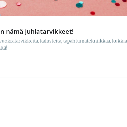
in nämä juhlatarvikkeet!
 vuokratarvikkeita, kalusteita, tapahtumatekniikkaa, kukkia,
ltä!