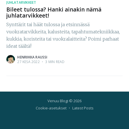
JUHLATARVIKKEET
Bileet tulossa? Hanki ainakin nämä
juhlatarvikkeet!
Synttärit tai häät tulossa ja etsinnässä
vuokratarvikkeita, kalusteita, tapahtumatekniikkaa,
kukkia, koristeita tai vuokralaitteita? Poimi parhaat
ideat täältä!
HENRIIKKA RAUSSI
27 KESÄ 2022
•
3 MIN READ
Venuu Blogi
© 2026
Cookie-asetukset
Latest Posts