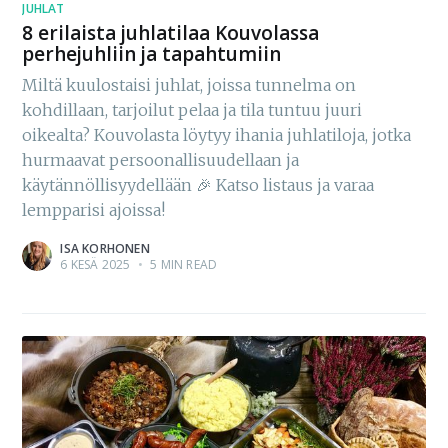
JUHLAT
8 erilaista juhlatilaa Kouvolassa
perhejuhliin ja tapahtumiin
Miltä kuulostaisi juhlat, joissa tunnelma on
kohdillaan, tarjoilut pelaa ja tila tuntuu juuri
oikealta? Kouvolasta löytyy ihania juhlatiloja, jotka
hurmaavat persoonallisuudellaan ja
käytännöllisyydellään 🎉 Katso listaus ja varaa
lempparisi ajoissa!
ISA KORHONEN
6 KESÄ 2025
•
5 MIN READ