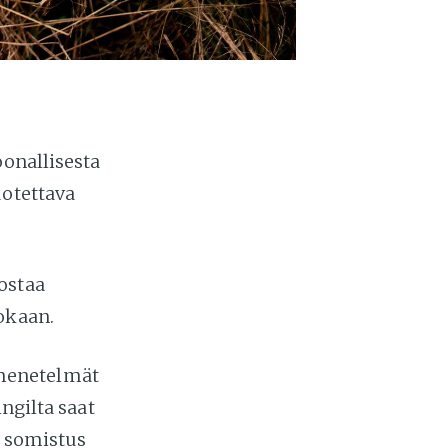
oonallisesta
uotettava
ostaa
okaan.
smenetelmät
ngilta saat
a somistus