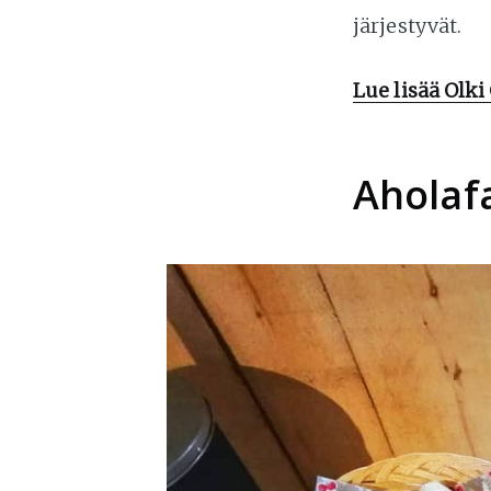
järjestyvät.
Lue lisää Olki
Aholaf