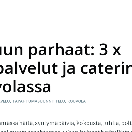
un parhaat: 3 x
alvelut ja cateri
olassa
LVELU
TAPAHTUMASUUNNITTELU
KOUVOLA
ämässä häitä, syntymäpäiviä, kokousta, juhlia, polt