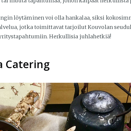
a tai muuta tapahtumaa, johon kaipaat herkullista 
ingin löytäminen voi olla hankalaa, siksi kokosim
lvelua, jotka toimittavat tarjoilut Kouvolan seudul
 yritystapahtumiin. Herkullisia juhlahetkiä!
a Catering