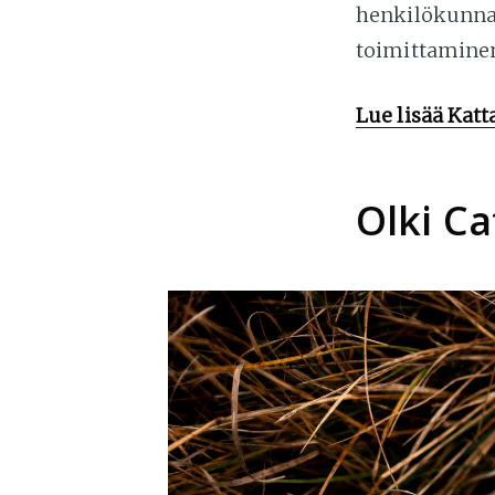
henkilökunnan
toimittamine
Lue lisää Katt
Olki Ca