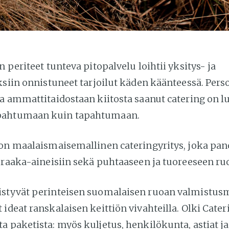
n periteet tunteva pitopalvelu loihtii yksitys- ja
ksiin onnistuneet tarjoilut käden käänteessä. Pers
ja ammattitaidostaan kiitosta saanut catering on l
ahtumaan kuin tapahtumaan.
 on maalaismaisemallinen cateringyritys, joka pan
n raaka-aineisiin sekä puhtaaseen ja tuoreeseen ru
istyvät perinteisen suomalaisen ruoan valmistu
ideat ranskalaisen keittiön vivahteilla. Olki Cateri
a paketista: myös kuljetus, henkilökunta, astiat j