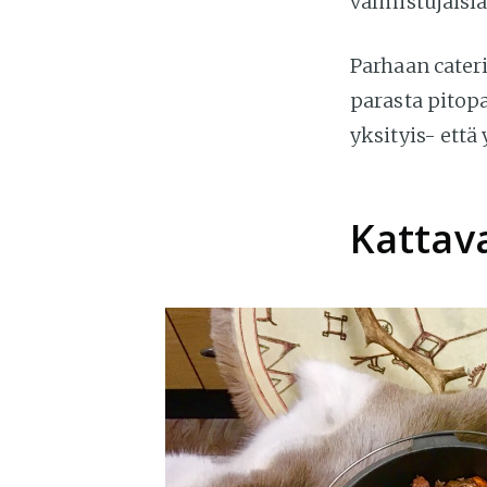
valmistujaisi
Parhaan cater
parasta pitopa
yksityis- että
Kattav