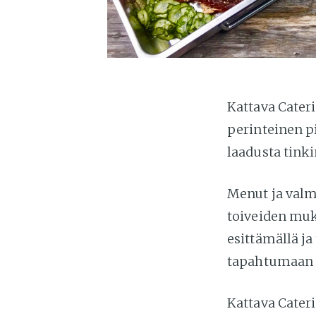
Kattava Cater
perinteinen p
laadusta tinki
Menut ja valm
toiveiden muka
esittämällä ja
tapahtumaan s
Kattava Cateri