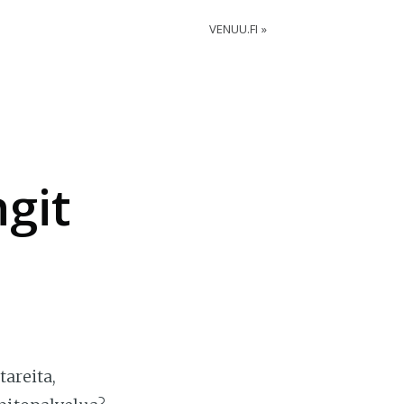
VENUU.FI
ngit
tareita,