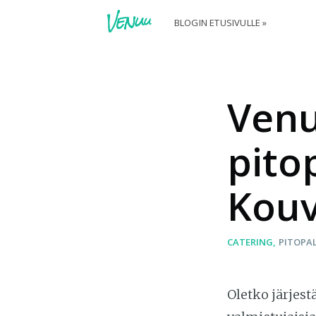
BLOGIN ETUSIVULLE »
Venu
pitop
Kouv
CATERING
PITOPA
Oletko järjest