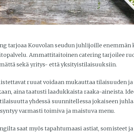
ing tarjoaa Kouvolan seudun juhlijoille enemmän 
itopalvelu. Ammattitaitoinen catering tarjoilee ru
mättä sekä yritys- että yksityistilaisuuksiin.
istettavat ruuat voidaan mukauttaa tilaisuuden ja 
an, aina taatusti laadukkaista raaka-aineista. Ide
 tilaisuutta yhdessä suunnitellessa jokaiseen juhla
yntyy varmasti toimiva ja maistuva menu.
ngilta saat myös tapahtumaasi astiat, somisteet ja 