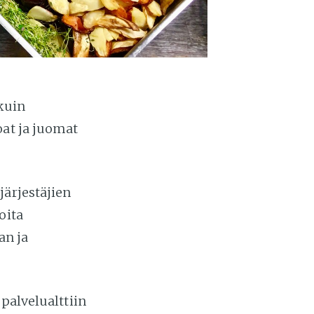
kuin
oat ja juomat
järjestäjien
oita
an ja
palvelualttiin