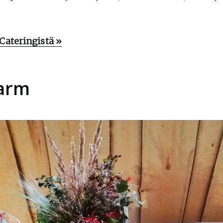
 Cateringistä »
arm