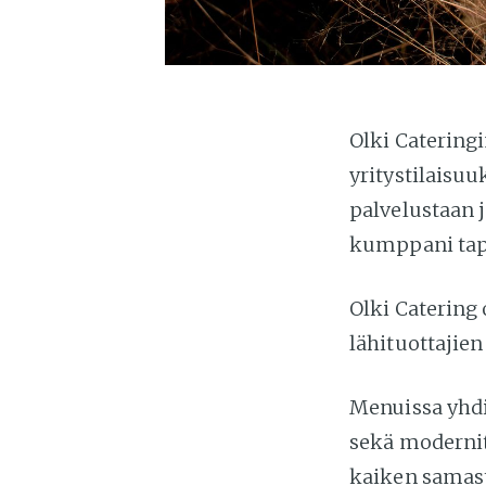
Olki Cateringi
yritystilaisuu
palvelustaan 
kumppani tap
Olki Catering
lähituottajie
Menuissa yhd
sekä modernit 
kaiken samast