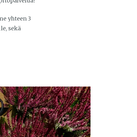
pitopalvelua?
me yhteen 3
le, sekä