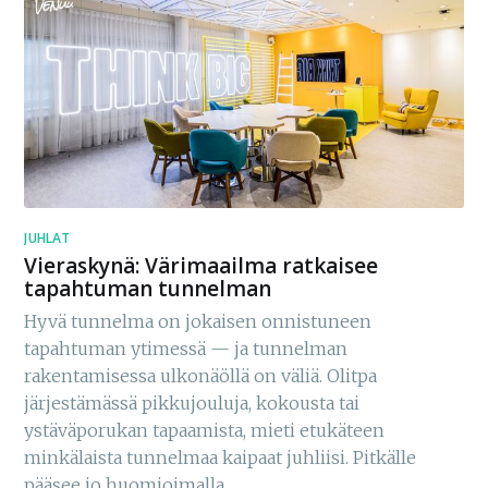
JUHLAT
Vieraskynä: Värimaailma ratkaisee
tapahtuman tunnelman
Hyvä tunnelma on jokaisen onnistuneen
tapahtuman ytimessä — ja tunnelman
rakentamisessa ulkonäöllä on väliä. Olitpa
järjestämässä pikkujouluja, kokousta tai
ystäväporukan tapaamista, mieti etukäteen
minkälaista tunnelmaa kaipaat juhliisi. Pitkälle
pääsee jo huomioimalla