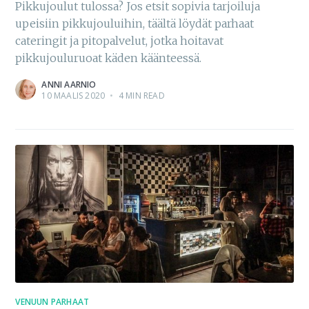
Pikkujoulut tulossa? Jos etsit sopivia tarjoiluja
upeisiin pikkujouluihin, täältä löydät parhaat
cateringit ja pitopalvelut, jotka hoitavat
pikkujouluruoat käden käänteessä.
ANNI AARNIO
10 MAALIS 2020
•
4 MIN READ
VENUUN PARHAAT