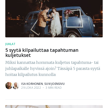
JUHLAT
5 syytä kilpailuttaa tapahtuman
kuljetukset
Miksi kannattaa hommata kuljetus tapahtuma- tai
juhlapaikalle hyvissä ajoin? Tässäpä 5 parasta syytä
hoitaa kilpailutus kunnolla:
ISA KORHONEN
,
SUVI JOENSIVU
29 LOKA 2022
•
3 MIN READ