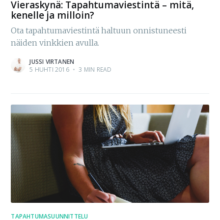
Vieraskynä: Tapahtumaviestintä – mitä,
kenelle ja milloin?
Ota tapahtumaviestintä haltuun onnistuneesti
näiden vinkkien avulla.
JUSSI VIRTANEN
5 HUHTI 2016
•
3 MIN READ
TAPAHTUMASUUNNITTELU