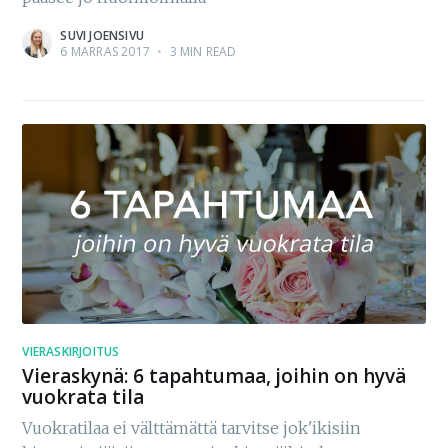
SUVI JOENSIVU
6 MARRAS 2017
•
3 MIN READ
VIERASKIRJOITUS
Vieraskynä: 6 tapahtumaa, joihin on hyvä
vuokrata tila
Vuokratilaa ei välttämättä tarvitse jok'ikisiin