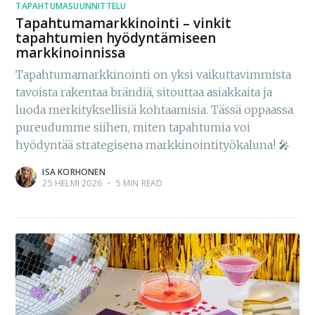
TAPAHTUMASUUNNITTELU
Tapahtumamarkkinointi – vinkit
tapahtumien hyödyntämiseen
markkinoinnissa
Tapahtumamarkkinointi on yksi vaikuttavimmista
tavoista rakentaa brändiä, sitouttaa asiakkaita ja
luoda merkityksellisiä kohtaamisia. Tässä oppaassa
pureudumme siihen, miten tapahtumia voi
hyödyntää strategisena markkinointityökaluna! 🎤
ISA KORHONEN
25 HELMI 2026
•
5 MIN READ