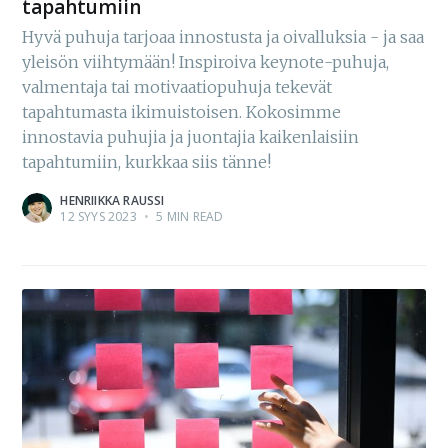
tapahtumiin
Hyvä puhuja tarjoaa innostusta ja oivalluksia - ja saa
yleisön viihtymään! Inspiroiva keynote-puhuja,
valmentaja tai motivaatiopuhuja tekevät
tapahtumasta ikimuistoisen. Kokosimme
innostavia puhujia ja juontajia kaikenlaisiin
tapahtumiin, kurkkaa siis tänne!
HENRIIKKA RAUSSI
12 SYYS 2023
•
5 MIN READ