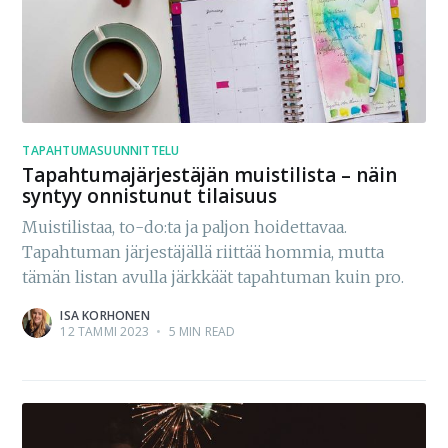
TAPAHTUMASUUNNITTELU
Tapahtumajärjestäjän muistilista – näin
syntyy onnistunut tilaisuus
Muistilistaa, to-do:ta ja paljon hoidettavaa.
Tapahtuman järjestäjällä riittää hommia, mutta
tämän listan avulla järkkäät tapahtuman kuin pro.
ISA KORHONEN
12 TAMMI 2023
•
5 MIN READ