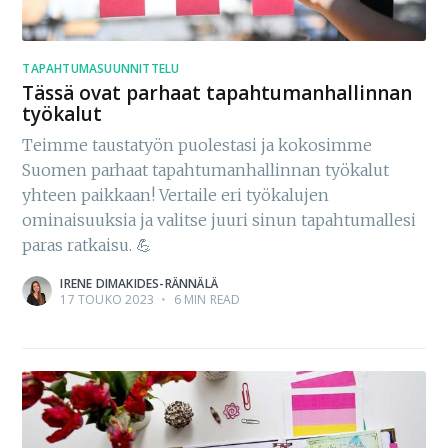
TAPAHTUMASUUNNITTELU
Tässä ovat parhaat tapahtumanhallinnan
työkalut
Teimme taustatyön puolestasi ja kokosimme
Suomen parhaat tapahtumanhallinnan työkalut
yhteen paikkaan! Vertaile eri työkalujen
ominaisuuksia ja valitse juuri sinun tapahtumallesi
paras ratkaisu. 💪
IRENE DIMAKIDES-RÄNNÄLÄ
17 TOUKO 2023
•
6 MIN READ