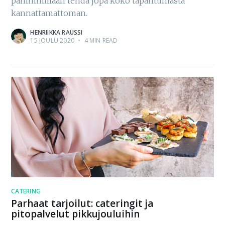
pahimmillaan tehdä jopa koko tapahtumasta
kannattamattoman.
HENRIIKKA RAUSSI
15 JOULU 2020
•
4 MIN READ
CATERING
Parhaat tarjoilut: cateringit ja
pitopalvelut pikkujouluihin