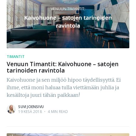
TIMANTIT
Venuun Timantit: Kaivohuone – satojen
tarinoiden ravintola
Kaivohuone ja sen miljöö hipoo täydellisyyttä. Ei
ihme, että moni haluaa tulla viettämään juhlia ja
kesäiltoja juuri tähän paikkaan!
SUVI JOENSIVU
19 KESÄ 2018
•
4 MIN READ