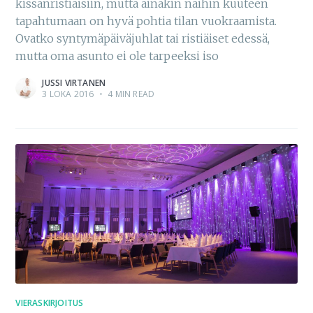
kissanristiäisiin, mutta ainakin näihin kuuteen
tapahtumaan on hyvä pohtia tilan vuokraamista.
Ovatko syntymäpäiväjuhlat tai ristiäiset edessä,
mutta oma asunto ei ole tarpeeksi iso
JUSSI VIRTANEN
3 LOKA 2016
•
4 MIN READ
VIERASKIRJOITUS