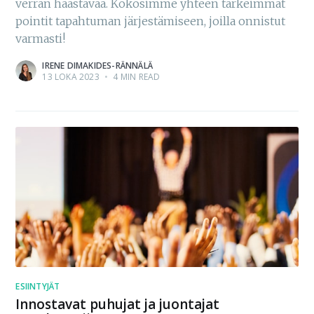
verran haastavaa. Kokosimme yhteen tärkeimmät
pointit tapahtuman järjestämiseen, joilla onnistut
varmasti!
IRENE DIMAKIDES-RÄNNÄLÄ
13 LOKA 2023
•
4 MIN READ
ESIINTYJÄT
Innostavat puhujat ja juontajat