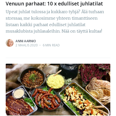
Venuun parhaat: 10 x edulliset juhlatilat
Upeat juhlat tulossa ja kukkaro tyhjä? Älä turhaan
stressaa, me kokosimme yhteen timanttiseen
listaan kaikki parhaat edulliset juhlatilat
musaklubista juhlasaleihin. Nää on täyttä kultaa!
ANNI AARNIO
2 MAALIS 2020
•
6 MIN READ