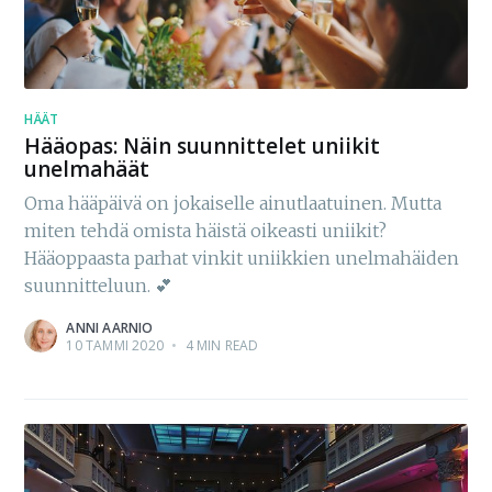
HÄÄT
Hääopas: Näin suunnittelet uniikit
unelmahäät
Oma hääpäivä on jokaiselle ainutlaatuinen. Mutta
miten tehdä omista häistä oikeasti uniikit?
Hääoppaasta parhat vinkit uniikkien unelmahäiden
suunnitteluun. 💕
ANNI AARNIO
10 TAMMI 2020
•
4 MIN READ