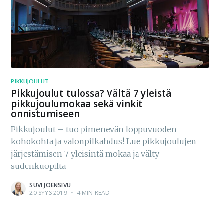
PIKKUJOULUT
Pikkujoulut tulossa? Vältä 7 yleistä
pikkujoulumokaa sekä vinkit
onnistumiseen
Pikkujoulut – tuo pimenevän loppuvuoden
kohokohta ja valonpilkahdus! Lue pikkujoulujen
järjestämisen 7 yleisintä mokaa ja välty
sudenkuopilta
SUVI JOENSIVU
20 SYYS 2019
•
4 MIN READ