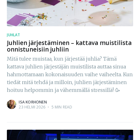
JUHLAT
Juhlien järjestäminen – kattava muistilista
onnistuneisiin juhliin
Mitä tulee muistaa, kun järjestää juhlia? Tämä
kattava juhlien järjestäjän muistilista auttaa sinua
hahmottamaan kokonaisuuden vaihe vaiheelta. Kun
tiedät mitä tehdä ja milloin, juhlien järjestäminen
hoituu helpommin ja vähemmällä stressillä! 🥳
ISA KORHONEN
23 HELMI 2026
•
5 MIN READ