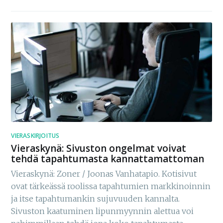
VIERASKIRJOITUS
Vieraskynä: Sivuston ongelmat voivat
tehdä tapahtumasta kannattamattoman
Vieraskynä: Zoner / Joonas Vanhatapio. Kotisivut
ovat tärkeässä roolissa tapahtumien markkinoinnin
ja itse tapahtumankin sujuvuuden kannalta.
Sivuston kaatuminen lipunmyynnin alettua voi