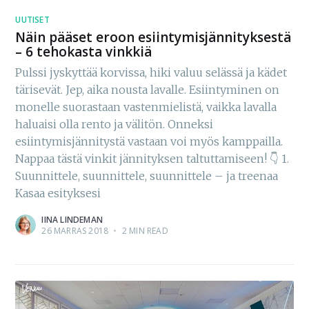
UUTISET
Näin pääset eroon esiintymisjännityksestä
– 6 tehokasta vinkkiä
Pulssi jyskyttää korvissa, hiki valuu selässä ja kädet
tärisevät. Jep, aika nousta lavalle. Esiintyminen on
monelle suorastaan vastenmielistä, vaikka lavalla
haluaisi olla rento ja välitön. Onneksi
esiintymisjännitystä vastaan voi myös kamppailla.
Nappaa tästä vinkit jännityksen taltuttamiseen! 👇 1.
Suunnittele, suunnittele, suunnittele – ja treenaa
Kasaa esityksesi
IINA LINDEMAN
26 MARRAS 2018
•
2 MIN READ