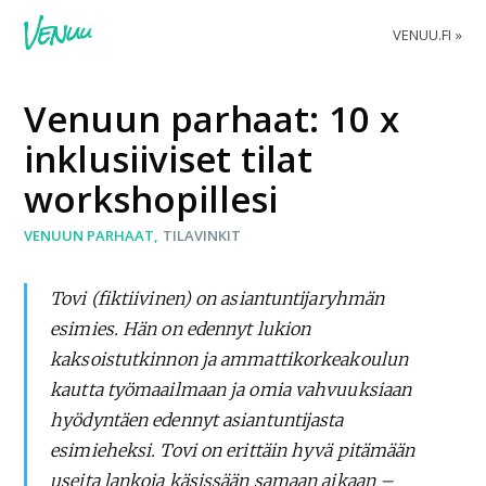
VENUU.FI
Venuun parhaat: 10 x
inklusiiviset tilat
workshopillesi
VENUUN PARHAAT
TILAVINKIT
Tovi (fiktiivinen) on asiantuntijaryhmän
esimies. Hän on edennyt lukion
kaksoistutkinnon ja ammattikorkeakoulun
kautta työmaailmaan ja omia vahvuuksiaan
hyödyntäen edennyt asiantuntijasta
esimieheksi. Tovi on erittäin hyvä pitämään
useita lankoja käsissään samaan aikaan –