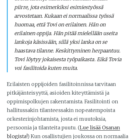
piirre, jota esimerkiksi esimiestyössä
arvostetaan. Kukaan ei normaalissa työssä
huomaa, että Tovi on erilainen. Hän on
erilainen oppija. Hän pitää mielellään useita
lankoja käsissään, sillä yksi lanka on se
haastava tilanne. Keskittyminen herpaantuu.
Tovi löytyy jokaisesta työpaikasta. Eikä Tovia
voi fasilitoida kuten muita.
Erilaisten oppijoiden fasilitoinnissa tarvitaan
pitkäjänteisyyttä, asioiden kiteyttämistä ja
oppimispolkujen rakentamista. Fasilitointi on
hallitussakin tilanteessakin nopeatempoista
orkesterinjohtamista, josta ei muutoksia,
persoonia ja tilanteita puutu. (
Lue lisää Osanan
blogista!
) Kun osallistujien joukossa on normaalia