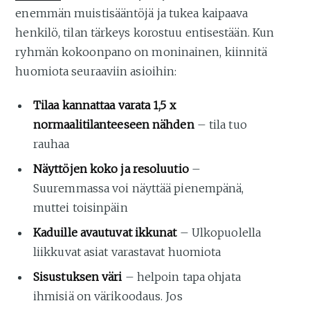
enemmän muistisääntöjä ja tukea kaipaava
henkilö, tilan tärkeys korostuu entisestään. Kun
ryhmän kokoonpano on moninainen, kiinnitä
huomiota seuraaviin asioihin:
Tilaa kannattaa varata 1,5 x
normaalitilanteeseen nähden
– tila tuo
rauhaa
Näyttöjen koko ja resoluutio
–
Suuremmassa voi näyttää pienempänä,
muttei toisinpäin
Kaduille avautuvat ikkunat
– Ulkopuolella
liikkuvat asiat varastavat huomiota
Sisustuksen väri
– helpoin tapa ohjata
ihmisiä on värikoodaus. Jos