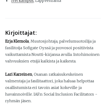
IVH kampus
, Lappeenranta
Kirjoittajat:
Erja Klemola
, Muutosjohtaja, palvelumuotoilija ja
fasilitoija Sofigate Oy:ssä ja provosoi positiivista
vaikuttamista Noutti-kirjansa avulla. Intohimoinen
vahvuuksien etsijä kaikista ja kaikesta.
Lari Karreinen
, Osanan ratkaisukeskeinen
valmentaja ja fasilitaattori, joka haluaa helpottaa
osallistumista eri tavoin asiat kokeville ja
havainnoiville. IAF:n Social Inclusion Facilitators -
ryhmän jäsen.