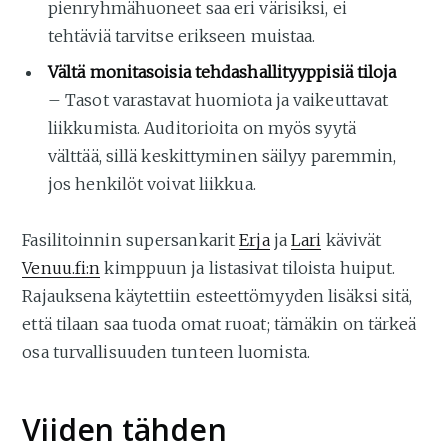
pienryhmähuoneet saa eri värisiksi, ei
tehtäviä tarvitse erikseen muistaa.
Vältä monitasoisia tehdashallityyppisiä tiloja
– Tasot varastavat huomiota ja vaikeuttavat
liikkumista. Auditorioita on myös syytä
välttää, sillä keskittyminen säilyy paremmin,
jos henkilöt voivat liikkua.
Fasilitoinnin supersankarit
Erja
ja
Lari
kävivät
Venuu.fi:n
kimppuun ja listasivat tiloista huiput.
Rajauksena käytettiin esteettömyyden lisäksi sitä,
että tilaan saa tuoda omat ruoat; tämäkin on tärkeä
osa turvallisuuden tunteen luomista.
Viiden tähden