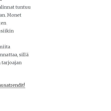
alinnat tuntuu
aan. Monet
ten
usiikin
miita
nattaa, sillä
 tarjoajan
usatrendit!