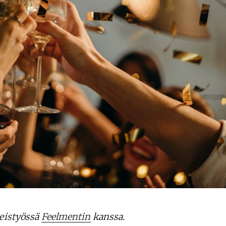
teistyössä
Feelmentin
kanssa.