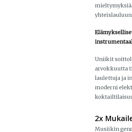
mieltymyksiää
yhteislauluun,
Elämyksellis
instrumentaa
Uniikit soitt
arvokkuutta ti
laulettuja ja
moderni elek
koktailtilaisu
2x Mukail
Musiikin genr