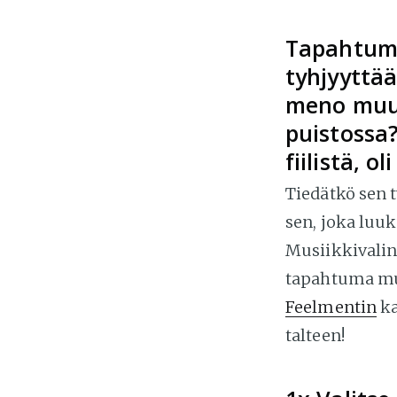
Tapahtuma
tyhjyyttä
meno muut
puistossa?
fiilistä, 
Tiedätkö sen t
sen, joka luu
Musiikkivalinn
tapahtuma muo
Feelmentin
ka
talteen!