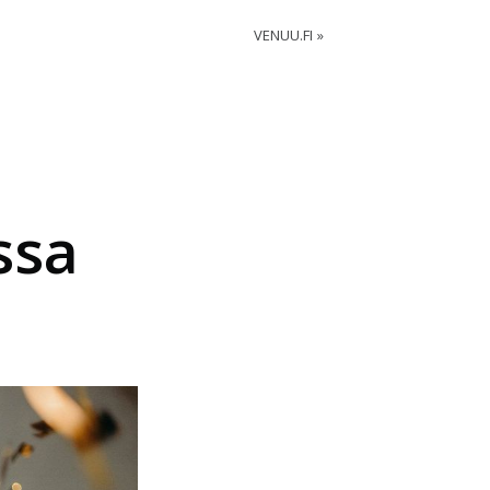
VENUU.FI
ssa