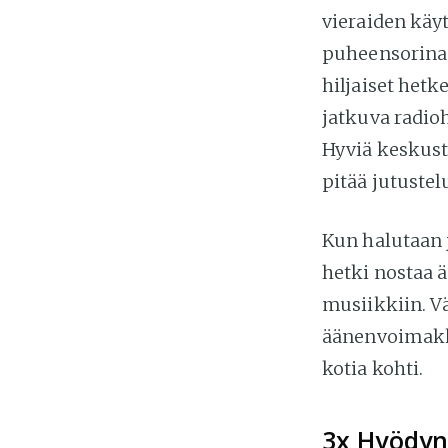
vieraiden käy
puheensorinaa,
hiljaiset het
jatkuva radio
Hyviä keskust
pitää jutustel
Kun halutaan j
hetki nostaa 
musiikkiin. 
äänenvoimakku
kotia kohti.
3x Hyödyn