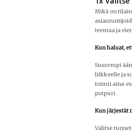
1x Valitse
Mikä on tilai
asiantuntijoi
teemaa ja vier
Kun haluat, et
Suurempi ään
liikkeelle ja 
toimii aina: e
potpuri.
Kun järjestät 
Valitse tunnet