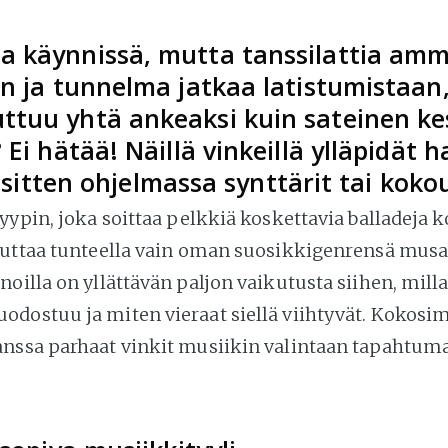
 käynnissä, mutta tanssilattia am
än ja tunnelma jatkaa latistumistaan
tuu yhtä ankeaksi kuin sateinen ke
 Ei hätää! Näillä vinkeillä ylläpidät 
oli sitten ohjelmassa synttärit tai koko
yypin, joka soittaa pelkkiä koskettavia balladeja k
kuttaa tunteella vain oman suosikkigenrensä musa
oilla on yllättävän paljon vaikutusta siihen, mill
dostuu ja miten vieraat siellä viihtyvät. Kokos
nssa parhaat vinkit musiikin valintaan tapahtum