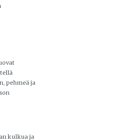
n
tuovat
tellä
en, pehmeä ja
ason
an kulkua ja