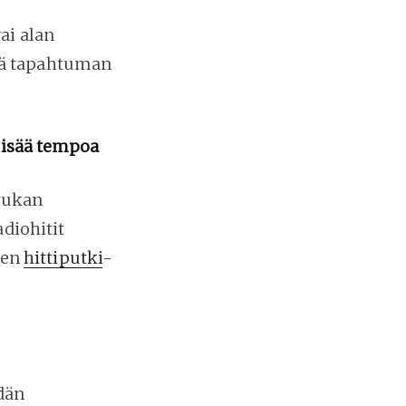
ai alan
dä tapahtuman
 lisää tempoa
rukan
adiohitit
nen
hittiputki
-
idän