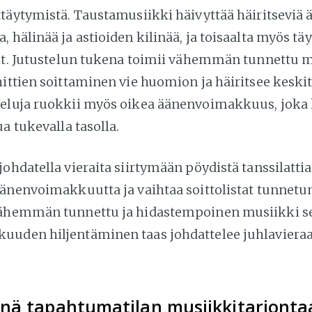
ttäytymistä. Taustamusiikki häivyttää häiritseviä 
 hälinää ja astioiden kilinää, ja toisaalta myös tä
ket. Jutustelun tukena toimii vähemmän tunnettu m
hittien soittaminen vie huomion ja häiritsee kesk
eluja ruokkii myös oikea äänenvoimakkuus, joka
ua tukevalla tasolla.
ohdatella vieraita siirtymään pöydistä tanssilattia
äänenvoimakkuutta ja vaihtaa soittolistat tunne
Vähemmän tunnettu ja hidastempoinen musiikki s
uden hiljentäminen taas johdattelee juhlavieraa
nä tapahtumatilan musiikkitarjonta