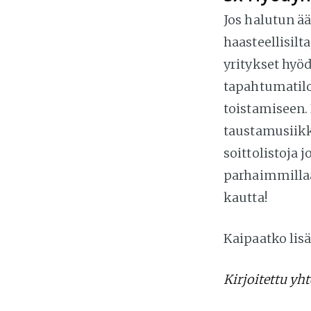
Jos halutun ä
haasteellisilt
yritykset hyöd
tapahtumatilo
toistamiseen.
taustamusiikk
soittolistoja 
parhaimmillaa
kautta!
Kaipaatko lisä
Kirjoitettu yh