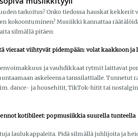
 sopiva musiikkityyli
suuden tarkoitus? Onko tiedossa hauskat kekkerit v
den kokoontuminen? Musiikki kannattaa räätälöi
aita silmällä pitäen:
tä vieraat viihtyvät pidempään: volat kaakkoon ja
envoimakkuus ja vauhdikkaat rytmit laittavat po
suuntaamaan askeleensa tanssilattialle. Tunnetut r
sim. dance- ja househitit, TikTok-hitit tai nostalgi
rennot kotibileet: popmusiikkia suurella tunteella
tuja laulukappaleita. Pidä silmällä juhlijoita ja he