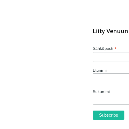
Liity Venuun 
*
Sähköposti
Etunimi
Sukunimi