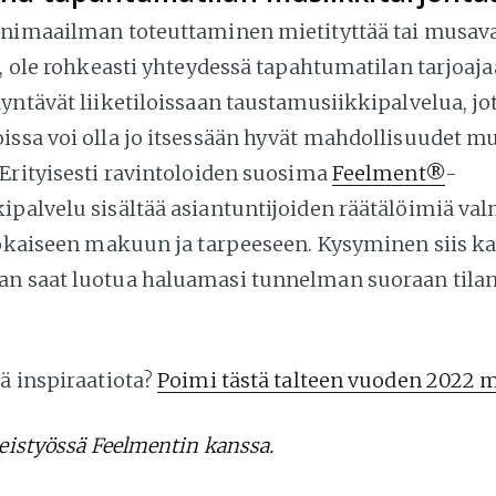
änimaailman toteuttaminen mietityttää tai musav
a, ole rohkeasti yhteydessä tapahtumatilan tarjoaj
yntävät liiketiloissaan taustamusiikkipalvelua, jo
issa voi olla jo itsessään hyvät mahdollisuudet m
 Erityisesti ravintoloiden suosima
Feelment®
-
ipalvelu sisältää asiantuntijoiden räätälöimiä val
jokaiseen makuun ja tarpeeseen. Kysyminen siis kan
n saat luotua haluamasi tunnelman suoraan tilan
ä inspiraatiota?
Poimi tästä talteen vuoden 2022 m
teistyössä Feelmentin kanssa.