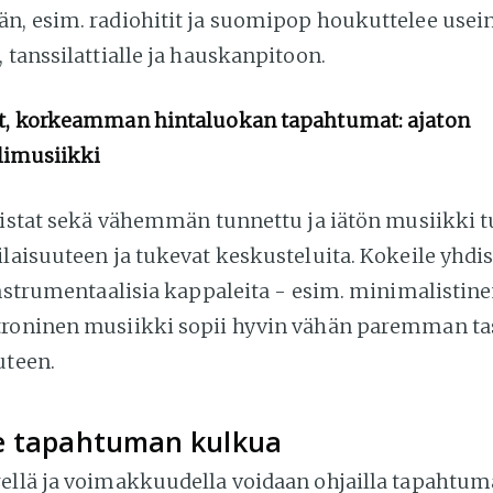
n, esim. radiohitit ja suomipop houkuttelee usei
 tanssilattialle ja hauskanpitoon.
et, korkeamman hintaluokan tapahtumat: ajaton
limusiikki
olistat sekä vähemmän tunnettu ja iätön musiikki 
laisuuteen ja tukevat keskusteluita. Kokeile yhdis
 instrumentaalisia kappaleita - esim. minimalistin
troninen musiikki sopii hyvin vähän paremman t
uteen.
e tapahtuman kulkua
ellä ja voimakkuudella voidaan ohjailla tapahtum