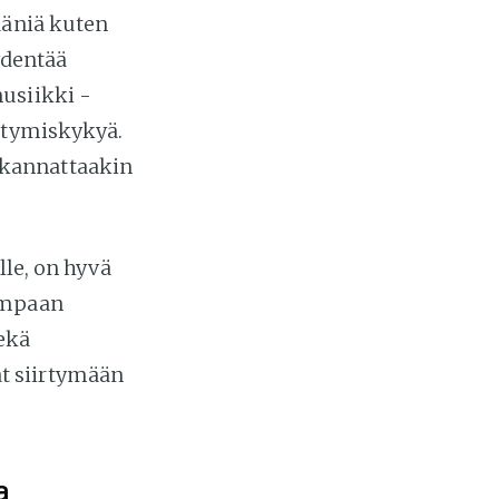
ääniä kuten
ydentää
usiikki -
ittymiskykyä.
 kannattaakin
lle, on hyvä
tumpaan
ekä
t siirtymään
a