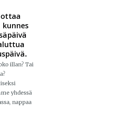
mottaa
, kunnes
säpäivä
haluttua
uspäivä.
oko illan? Tai
a?
aiseksi
imme yhdessä
assa, nappaa