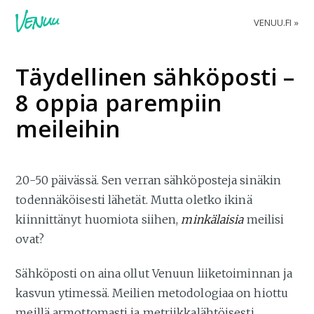
VENUU.FI
Täydellinen sähköposti –
8 oppia parempiin
meileihin
20-50 päivässä. Sen verran sähköposteja sinäkin
todennäköisesti lähetät. Mutta oletko ikinä
kiinnittänyt huomiota siihen,
minkälaisia
meilisi
ovat?
Sähköposti on aina ollut Venuun liiketoiminnan ja
kasvun ytimessä. Meilien metodologiaa on hiottu
meillä armottomasti ja metriikkalähtöisesti.