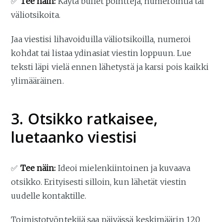
✅
Tee näin:
Käytä bullet pointteja, numerointia tai
väliotsikoita.
Jaa viestisi lihavoiduilla väliotsikoilla, numeroi
kohdat tai listaa ydinasiat viestin loppuun. Lue
teksti läpi vielä ennen lähetystä ja karsi pois kaikki
ylimääräinen.
3. Otsikko ratkaisee,
luetaanko viestisi
✅
Tee näin:
Ideoi mielenkiintoinen ja kuvaava
otsikko. Erityisesti silloin, kun lähetät viestin
uudelle kontaktille.
Toimistotyöntekijä saa päivässä keskimäärin 120