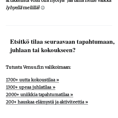
artikkelista voisi olla hyötyä? Jaa tämä heille vaikka
lyhyellä
meilillä!
😉
Etsitkö tilaa seuraavaan tapahtumaan,
juhlaan tai kokoukseen?
Tutustu Venuu.fi:n valikoimaan:
1700+ uutta kokoustilaa »
1300+ upeaa juhlatilaa »
2000+ uniikkia tapahtumatilaa »
200+ hauskaa elämystä ja aktiviteettia »