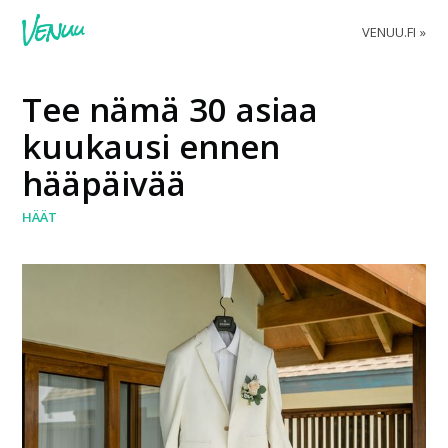
VENUU.FI
Tee nämä 30 asiaa
kuukausi ennen
hääpäivää
HÄÄT