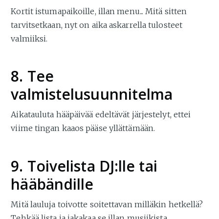
Kortit istumapaikoille, illan menu... Mitä sitten
tarvitsetkaan, nyt on aika askarrella tulosteet
valmiiksi.
8. Tee
valmistelusuunnitelma
Aikatauluta hääpäivää edeltävät järjestelyt, ettei
viime tingan kaaos pääse yllättämään.
9. Toivelista DJ:lle tai
hääbändille
Mitä lauluja toivotte soitettavan milläkin hetkellä?
Tehkää lista ja jakakaa se illan musiikista