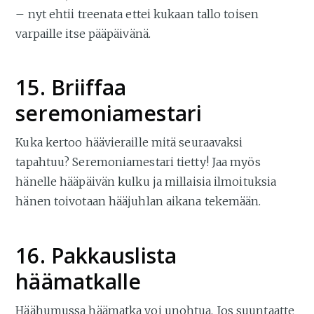
– nyt ehtii treenata ettei kukaan tallo toisen
varpaille itse pääpäivänä.
15. Briiffaa
seremoniamestari
Kuka kertoo häävieraille mitä seuraavaksi
tapahtuu? Seremoniamestari tietty! Jaa myös
hänelle hääpäivän kulku ja millaisia ilmoituksia
hänen toivotaan hääjuhlan aikana tekemään.
16. Pakkauslista
häämatkalle
Häähumussa häämatka voi unohtua. Jos suuntaatte