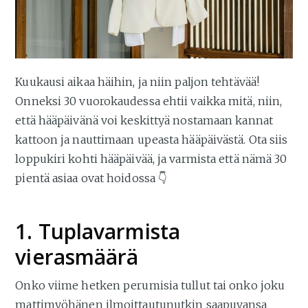
Kuukausi aikaa häihin, ja niin paljon tehtävää!
Onneksi 30 vuorokaudessa ehtii vaikka mitä, niin,
että hääpäivänä voi keskittyä nostamaan kannat
kattoon ja nauttimaan upeasta hääpäivästä. Ota siis
loppukiri kohti hääpäivää, ja varmista että nämä 30
pientä asiaa ovat hoidossa 👇
1. Tuplavarmista
vierasmäärä
Onko viime hetken perumisia tullut tai onko joku
mattimyöhänen ilmoittautunutkin saapuvansa