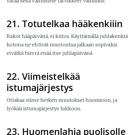
varaa sekä valmistele tarvikkeet valmiiksi.
21. Totutelkaa hääkenkiiin
Rakot hääpäivänä, ei kiitos. Käyttämällä juhlakenkiä
kotona ne ehtivät muotoutua jalkaan sopivaksi
eivätkä hierrä enää itse juhlapäivänä.
22. Viimeistelkää
istumajärjestys
Ottakaa viime hetken muutokset huomioon, ja
lyökää istumajärjestys lukkoon.
23. Huomenlahja puolisolle