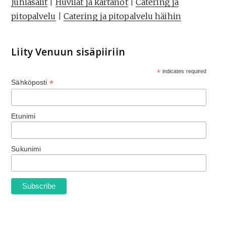
Juhlasalit
|
Huvilat ja kartanot
|
Catering ja
pitopalvelu
|
Catering ja pitopalvelu häihin
Liity Venuun sisäpiiriin
*
indicates required
*
Sähköposti
Etunimi
Sukunimi