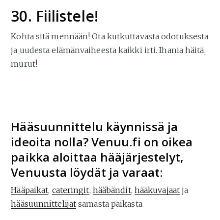
30. Fiilistele!
Kohta sitä mennään! Ota kutkuttavasta odotuksesta
ja uudesta elämänvaiheesta kaikki irti. Ihania häitä,
murut!
Hääsuunnittelu käynnissä ja
ideoita nolla? Venuu.fi on oikea
paikka aloittaa hääjärjestelyt,
Venuusta löydät ja varaat:
Hääpaikat
,
cateringit
,
hääbändit
,
hääkuvajaat
ja
hääsuunnittelijat
samasta paikasta