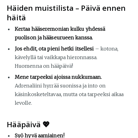
Häiden muistilista – Päivä ennen
häitä
Kertaa hääseremonian kulku yhdessä
puolison ja hääseurueen kanssa.
Jos ehdit, ota pieni hetki itsellesi
– kotona,
kävelyllä tai vaikkapa hieronnassa.
Huomenna on hääpäivä!
Mene tarpeeksi ajoissa nukkumaan.
Adrenaliini hyrrää suonissa ja into on
käsinkosketeltavaa, mutta ota tarpeeksi aikaa
levolle.
Hääpäivä 💖
Syö hyvä aamiainen!