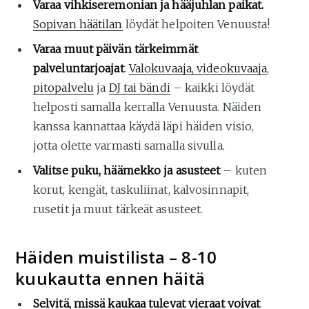
Varaa vihkiseremonian ja hääjuhlan paikat.
Sopivan häätilan
löydät helpoiten Venuusta!
Varaa muut päivän tärkeimmät
palveluntarjoajat
.
Valokuvaaja, videokuvaaja
,
pitopalvelu
ja
DJ tai bändi
– kaikki löydät
helposti samalla kerralla Venuusta. Näiden
kanssa kannattaa käydä läpi häiden visio,
jotta olette varmasti samalla sivulla.
Valitse puku, häämekko ja asusteet
– kuten
korut, kengät, taskuliinat, kalvosinnapit,
rusetit ja muut tärkeät asusteet.
Häiden muistilista – 8-10
kuukautta ennen häitä
Selvitä, missä kaukaa tulevat vieraat voivat