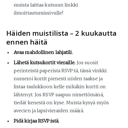
muista laittaa kutsuun linkki
ilmoittautumissivulle!
Häiden muistilista – 2 kuukautta
ennen häitä
Avaa mahdollinen lahjatili.
Lähetä kutsukortit vieraille.
Jos suosit
perinteistä paperista RSVP:tä, tässä vinkki:
numeroi kortit pienesti niiden taakse ja
listaa taulukkoon kelle mikäkin kortti on
lähtenyt. Jos RSVP saapuu nimettömänä,
tiedät kenestä on kyse. Muista kysyä myös
avecien ja lapsivieraiden määrä.
Pidä kirjaa RSVP:istä.