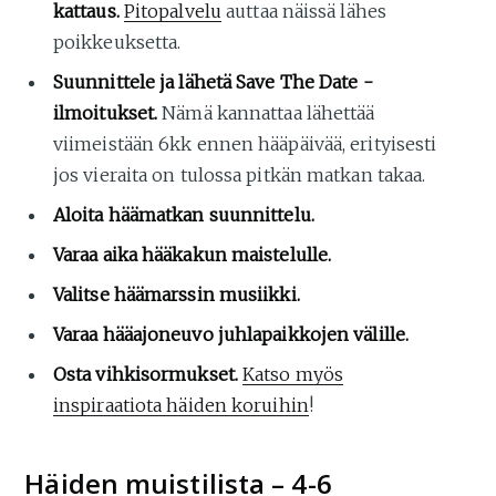
kattaus.
Pitopalvelu
auttaa näissä lähes
poikkeuksetta.
Suunnittele ja lähetä Save The Date -
ilmoitukset.
Nämä kannattaa lähettää
viimeistään 6kk ennen hääpäivää, erityisesti
jos vieraita on tulossa pitkän matkan takaa.
Aloita häämatkan suunnittelu.
Varaa aika hääkakun maistelulle.
Valitse häämarssin musiikki.
Varaa hääajoneuvo juhlapaikkojen välille.
Osta vihkisormukset.
Katso myös
inspiraatiota häiden koruihin
!
Häiden muistilista – 4-6