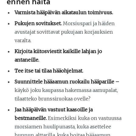
ennen häitä
Varmista hääpäivän aikataulun toimivuus.
Pukujen sovitukset.
Morsiuspari ja häiden
avustajat sovittavat pukujaan korjauksien
varalta.
Kirjoita kiitosviestit kaikille lahjan jo
antaneille.
Tee itse tai tilaa hääohjelmat.
Suunnittele hääaamun ruokailu hääparille –
käykö joku kaupassa hakemassa aamupalat,
tilaatteko brunssiruokaa ovelle?
Jaa hääpäivän vastuut kaasoille ja
bestmaneille.
Esimerkiksi kuka on vastuussa
morsiamen huulipunasta, kuka asettelee
hunnun alttarilla, kuka hoitaa hääaamun