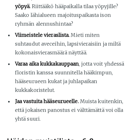
yöpyä.
Riittääkö hääpaikalla tilaa yöpyjille?
Saako lähialueen majoituspaikasta ison
ryhmän alennushintaa?
Viimeistele vieraslista.
Mieti miten
suhtaudut aveceihin, lapsivieraisiin ja miltä
kokonaisvierasmäärä näyttää.
Varaa aika kukkakauppaan
, jotta voit yhdessä
floristin kanssa suunnitella hääkimpun,
hääseurueen kukat ja juhlapaikan
kukkakoristelut.
Jaa vastuita hääseurueelle.
Muista kuitenkin,
että jokaisen panostus ei välttämättä voi olla
yhtä suuri.