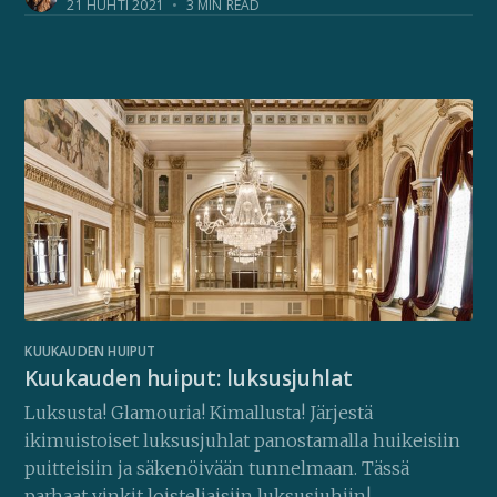
21 HUHTI 2021
•
3 MIN READ
KUUKAUDEN HUIPUT
Kuukauden huiput: luksusjuhlat
Luksusta! Glamouria! Kimallusta! Järjestä
ikimuistoiset luksusjuhlat panostamalla huikeisiin
puitteisiin ja säkenöivään tunnelmaan. Tässä
parhaat vinkit loisteliaisiin luksusjuhiin!