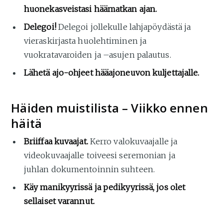
huonekasveistasi häämatkan ajan.
Delegoi!
Delegoi jollekulle lahjapöydästä ja
vieraskirjasta huolehtiminen ja
vuokratavaroiden ja –asujen palautus.
Lähetä ajo-ohjeet hääajoneuvon kuljettajalle.
Häiden muistilista – Viikko ennen
häitä
Briiffaa kuvaajat.
Kerro valokuvaajalle ja
videokuvaajalle toiveesi seremonian ja
juhlan dokumentoinnin suhteen.
Käy manikyyrissä ja pedikyyrissä, jos olet
sellaiset varannut.