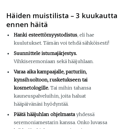
Häiden muistilista – 3 kuukautta
ennen häitä
Hanki esteettömyystodistus
, eli hae
kuulutukset. Tämän voi tehdä sähköisesti!
Suunnittele istumajärjestys.
Vihkiseremoniaan sekä hääjuhlaan.
Varaa aika kampaajalle, parturiin,
kynsihuoltoon, rusketukseen tai
kosmetologille.
Tai mihin tahansa
kauneuspalveluihin, joita haluat
hääpäivänäsi hyödyntää.
Päätä hääjuhlan ohjelmasta
yhdessä
seremoniamestarin kanssa. Onko luvassa