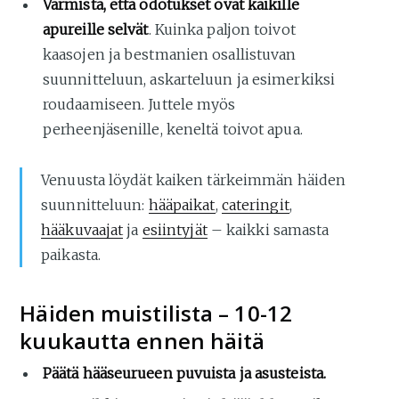
Varmista, että odotukset ovat kaikille
apureille selvät
. Kuinka paljon toivot
kaasojen ja bestmanien osallistuvan
suunnitteluun, askarteluun ja esimerkiksi
roudaamiseen. Juttele myös
perheenjäsenille, keneltä toivot apua.
Venuusta löydät kaiken tärkeimmän häiden
suunnitteluun:
hääpaikat
,
cateringit
,
hääkuvaajat
ja
esiintyjät
– kaikki samasta
paikasta.
Häiden muistilista – 10-12
kuukautta ennen häitä
Päätä hääseurueen puvuista ja asusteista.