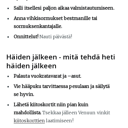
Salli itsellesi paljon aikaa valmistautumiseen.
Anna vihkisormukset bestmanille tai
sormuksenkantajalle.
Onnittelut!
Nauti päivästä!
Häiden jälkeen - mitä tehdä heti
häiden jälkeen
Palauta vuokratavarat ja –asut.
Vie hääpuku tarvittaessa pesulaan ja säilytä
se hyvin.
Lähetä kiitoskortit niin pian kuin
mahdollista.
Tsekkaa jälleen Venuun vinkit
kiitoskorttien
laatimiseen!