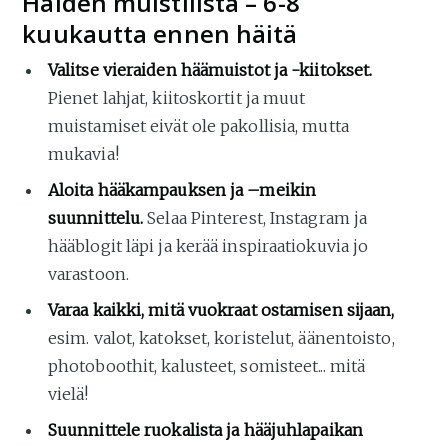
Häiden muistilista – 6-8
kuukautta ennen häitä
Valitse vieraiden häämuistot ja -kiitokset.
Pienet lahjat, kiitoskortit ja muut
muistamiset eivät ole pakollisia, mutta
mukavia!
Aloita hääkampauksen ja –meikin
suunnittelu.
Selaa Pinterest, Instagram ja
hääblogit läpi ja kerää inspiraatiokuvia jo
varastoon.
Varaa kaikki, mitä vuokraat ostamisen sijaan,
esim. valot, katokset, koristelut, äänentoisto,
photoboothit, kalusteet, somisteet... mitä
vielä!
Suunnittele ruokalista ja hääjuhlapaikan