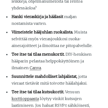
leikkejä, ohjelmanumeroita tai rentoa
yhdessäoloa?
Hanki vieraskirja ja häälasit
maljan
nostamista varten.
Viimeistele hääjuhlan ruokalista.
Muista
selvittää myös vierasjoukkosi ruoka-
ainerajoitteet ja ilmoittaa ne pitopalvelulle.
Tee itse tai tilaa menukortit.
DIY-henkisen
hääparin pelastaa helppokäyttöinen ja
ilmainen
Canva
.
Suunnittele mahdolliset lahjalistat,
jotta
vieraat tietävät mitä toivotte häälahjaksi.
Tee itse tai tilaa kutsukortit.
Venuun
korttioppaasta
löytyy vinkit kutsujen
laatimiseen. Jos haluat RSVP:t sähköisesti,