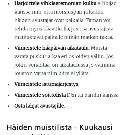
Harjoittele vihkiseremonian kulku
vihkijän
kanssa niin, että morsiuspari ja kaikki
häiden avustajat ovat paikalla. Tämän voi
tehdä myös hääviikolla, jos osa avustajista
matkustavat paikalle pitkän matkan takaa.
Viimeistele hääpäivän aikataulu.
Muista
varata puskuriaikaa eri osioiden väliin. Jos
jokin venähtää, on aikataulussa jo valmiina
jouston varaa niin kiire ei yllätä.
Viimeistele istumajärjestys.
Viimeistele soittolista
DJ:n tai bändin kanssa.
Osta lahjat avustajille.
Häiden muistilista – Kuukausi