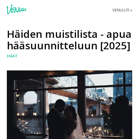
VENUU.FI
Häiden muistilista - apua
hääsuunnitteluun [2025]
HÄÄT