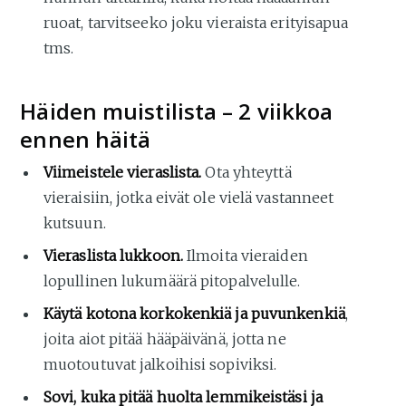
ruoat, tarvitseeko joku vieraista erityisapua
tms.
Häiden muistilista – 2 viikkoa
ennen häitä
Viimeistele vieraslista.
Ota yhteyttä
vieraisiin, jotka eivät ole vielä vastanneet
kutsuun.
Vieraslista lukkoon.
Ilmoita vieraiden
lopullinen lukumäärä pitopalvelulle.
Käytä kotona korkokenkiä ja puvunkenkiä
,
joita aiot pitää hääpäivänä, jotta ne
muotoutuvat jalkoihisi sopiviksi.
Sovi, kuka pitää huolta lemmikeistäsi ja