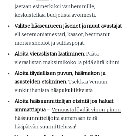
jaetaan esimerkiksi vanhemmille,
keskustelkaa budjetista avoimesti.
Valitse hääseurueen jäsenet ja muut avustajat
eli seremoniamestari, kaasot, bestmanit,
morsiusneidot ja sulhaspojat.
Aloita vieraslistan laatiminen.
Päätä
vieraslistan maksimikoko ja pidä siitä kiinni.
Aloita täydellisen puvun, häämekon ja
asusteiden etsiminen.
Tsekkaa Venuun
vinkit ihanista
hääpukuliikkeistä
.
Aloita hääsuunnittelijan etsintä jos haluat
ammattiapua
–
Venuusta löydät vinon pinon
hääsuunnittelijoita
auttamaan teitä
hääpäivän suunnittelussa!