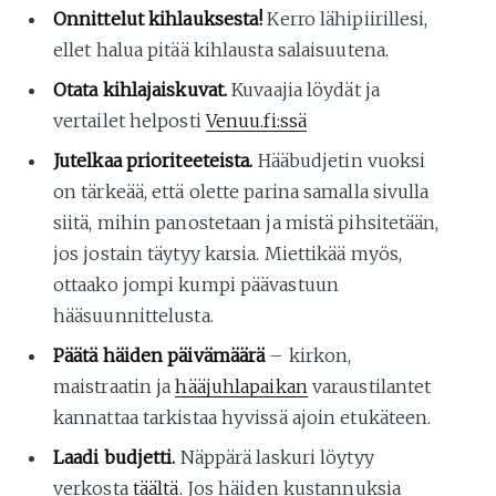
Onnittelut kihlauksesta!
Kerro lähipiirillesi,
ellet halua pitää kihlausta salaisuutena.
Otata kihlajaiskuvat.
Kuvaajia löydät ja
vertailet helposti
Venuu.fi:ssä
Jutelkaa prioriteeteista.
Hääbudjetin vuoksi
on tärkeää, että olette parina samalla sivulla
siitä, mihin panostetaan ja mistä pihsitetään,
jos jostain täytyy karsia. Miettikää myös,
ottaako jompi kumpi päävastuun
hääsuunnittelusta.
Päätä häiden päivämäärä
– kirkon,
maistraatin ja
hääjuhlapaikan
varaustilantet
kannattaa tarkistaa hyvissä ajoin etukäteen.
Laadi budjetti.
Näppärä laskuri löytyy
verkosta
täältä
. Jos häiden kustannuksia