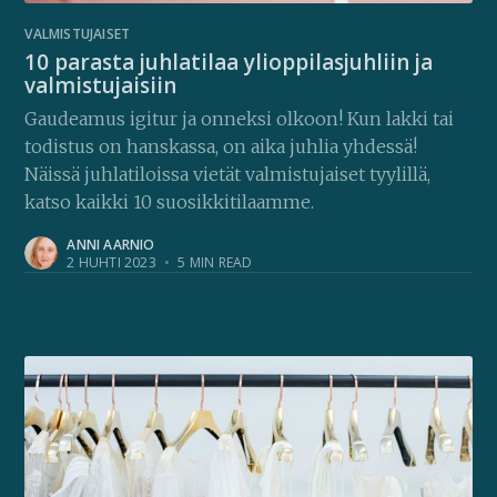
VALMISTUJAISET
10 parasta juhlatilaa ylioppilasjuhliin ja
valmistujaisiin
Gaudeamus igitur ja onneksi olkoon! Kun lakki tai
todistus on hanskassa, on aika juhlia yhdessä!
Näissä juhlatiloissa vietät valmistujaiset tyylillä,
katso kaikki 10 suosikkitilaamme.
ANNI AARNIO
2 HUHTI 2023
•
5 MIN READ