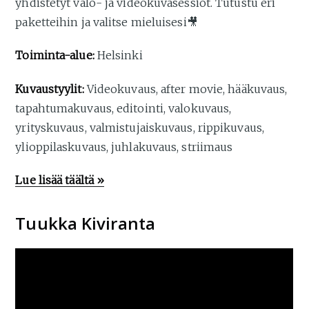
yhdistetyt valo- ja videokuvasessiot. Tutustu eri
paketteihin ja valitse mieluisesi🎥
Toiminta-alue:
Helsinki
Kuvaustyylit:
Videokuvaus, after movie, hääkuvaus,
tapahtumakuvaus, editointi, valokuvaus,
yrityskuvaus, valmistujaiskuvaus, rippikuvaus,
ylioppilaskuvaus, juhlakuvaus, striimaus
Lue lisää täältä »
Tuukka Kiviranta