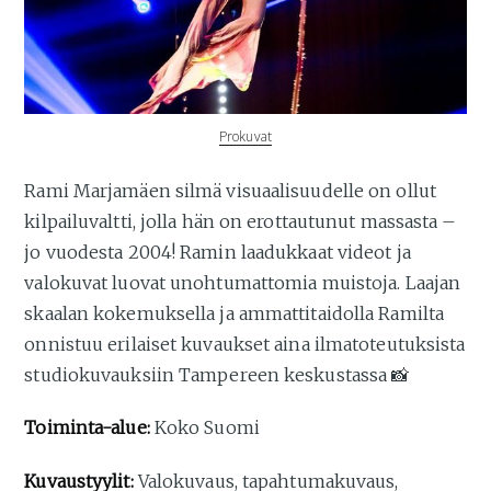
Prokuvat
Rami Marjamäen silmä visuaalisuudelle on ollut
kilpailuvaltti, jolla hän on erottautunut massasta –
jo vuodesta 2004! Ramin laadukkaat videot ja
valokuvat luovat unohtumattomia muistoja. Laajan
skaalan kokemuksella ja ammattitaidolla Ramilta
onnistuu erilaiset kuvaukset aina ilmatoteutuksista
studiokuvauksiin Tampereen keskustassa 📸
Toiminta-alue:
Koko Suomi
Kuvaustyylit:
Valokuvaus, tapahtumakuvaus,