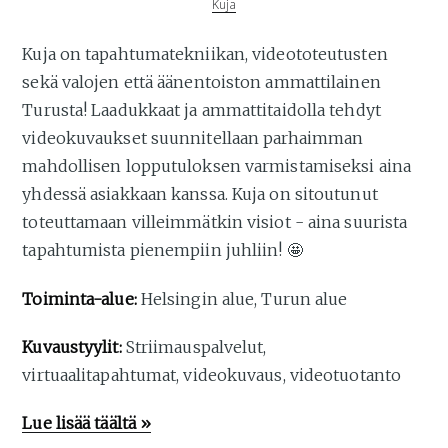
Kuja
Kuja on tapahtumatekniikan, videototeutusten
sekä valojen että äänentoiston ammattilainen
Turusta! Laadukkaat ja ammattitaidolla tehdyt
videokuvaukset suunnitellaan parhaimman
mahdollisen lopputuloksen varmistamiseksi aina
yhdessä asiakkaan kanssa. Kuja on sitoutunut
toteuttamaan villeimmätkin visiot - aina suurista
tapahtumista pienempiin juhliin! 🤩
Toiminta-alue:
Helsingin alue, Turun alue
Kuvaustyylit:
Striimauspalvelut,
virtuaalitapahtumat, videokuvaus, videotuotanto
Lue lisää täältä »