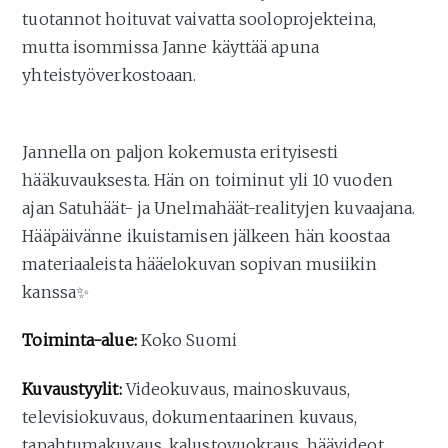
tuotannot hoituvat vaivatta sooloprojekteina,
mutta isommissa Janne käyttää apuna
yhteistyöverkostoaan.
Jannella on paljon kokemusta erityisesti
hääkuvauksesta. Hän on toiminut yli 10 vuoden
ajan Satuhäät- ja Unelmahäät-realityjen kuvaajana.
Hääpäivänne ikuistamisen jälkeen hän koostaa
materiaaleista hääelokuvan sopivan musiikin
kanssa✨
Toiminta-alue:
Koko Suomi
Kuvaustyylit:
Videokuvaus, mainoskuvaus,
televisiokuvaus, dokumentaarinen kuvaus,
tapahtumakuvaus, kalustovuokraus, häävideot