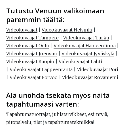
Tutustu Venuun valikoimaan
paremmin täältä:
Videokuvaajat
|
Videokuvaajat Helsinki
|
Videokuvaajat Tampere
|
Videokuvaajat Turku
|
Videokuvaajat Oulu
|
Videokuvaajat Hämeenlinna
|
Videokuvaajat Joensuu
|
Videokuvaajat Jyväskylä
|
Videokuvaajat Kuopio
|
Videokuvaajat Lahti
|
Videokuvaajat Lappeenranta
|
Videokuvaajat Pori
|
Videokuvaajat Porvoo
|
Videokuvaajat Rovaniemi
Älä unohda tsekata myös näitä
tapahtumaasi varten:
T
apahtumatuottajat
,
juhlatarvikkeet
,
esiintyjä
,
pitopalvelu
,
til
at ja
tapahtumatekniikka
!