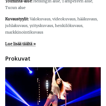
Toiminta-alue:
Helsingin alue, Tampereen alue,
Turun alue
Kuvaustyylit:
Valokuvaus, videokuvaus, hääkuvaus,
juhlakuvaus, yrityskuvaus, henkilökuvaus,
markkinointikuvaus
Lue lisää täältä »
Prokuvat