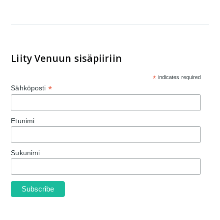
Liity Venuun sisäpiiriin
*
indicates required
*
Sähköposti
Etunimi
Sukunimi