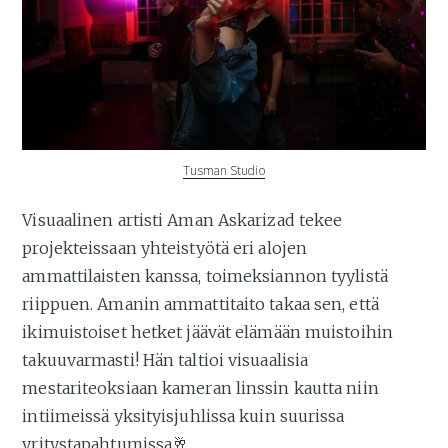
Tusman Studio
Visuaalinen artisti Aman Askarizad tekee
projekteissaan yhteistyötä eri alojen
ammattilaisten kanssa, toimeksiannon tyylistä
riippuen. Amanin ammattitaito takaa sen, että
ikimuistoiset hetket jäävät elämään muistoihin
takuuvarmasti! Hän taltioi visuaalisia
mestariteoksiaan kameran linssin kautta niin
intiimeissä yksityisjuhlissa kuin suurissa
yritystapahtumissa🥂