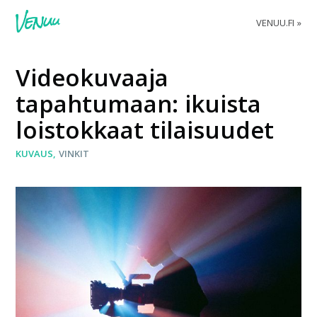
VENUU.FI
Videokuvaaja
tapahtumaan: ikuista
loistokkaat tilaisuudet
KUVAUS
VINKIT