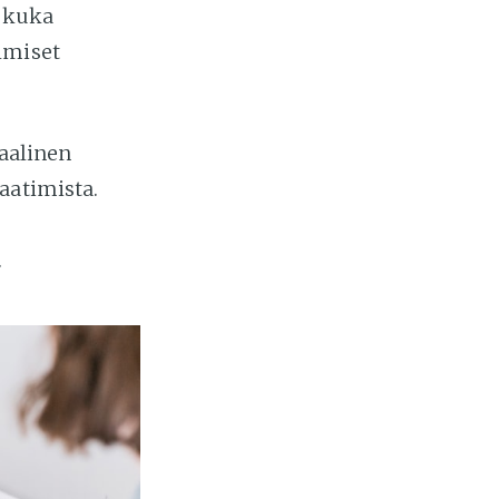
, kuka
hmiset
uaalinen
aatimista.
.