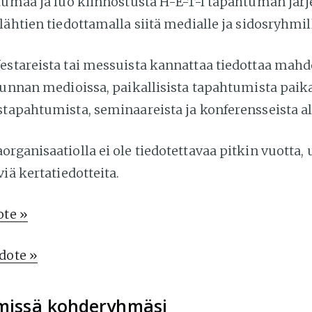
htumaa ja luo kiinnostusta H-E-T-I tapahtuman jär
lähtien tiedottamalla siitä medialle ja sidosryhmil
estareista tai messuista kannattaa tiedottaa mah
akunnan medioissa, paikallisista tapahtumista paik
stapahtumista, seminaareista ja konferensseista a
rganisaatiolla ei ole tiedotettavaa pitkin vuotta, 
viä kertatiedotteita.
ote »
dote »
ä missä kohderyhmäsi