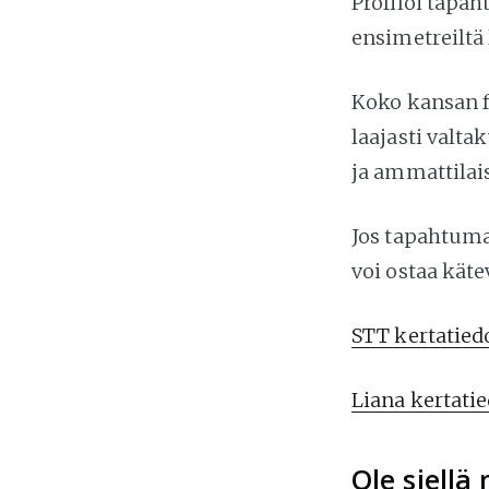
Profiloi tapa
ensimetreiltä 
Koko kansan f
laajasti valt
ja ammattilai
Jos tapahtumao
voi ostaa käte
STT kertatied
Liana kertatie
Ole siell