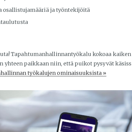
 osallistujamääriä ja työntekijöitä
ataulutusta
 muuta! Tapahtumanhallinnantyökalu kokoaa kaike
on yhteen paikkaan niin, että puikot pysyvät käsiss
hallinnan työkalujen ominaisuuksista »