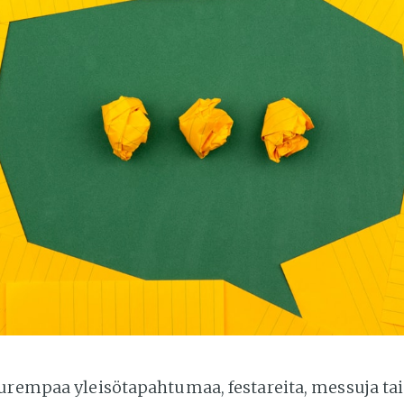
uurempaa yleisötapahtumaa, festareita, messuja ta