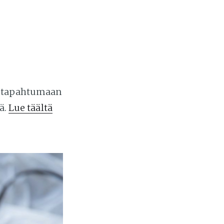
n tapahtumaan
ä.
Lue täältä