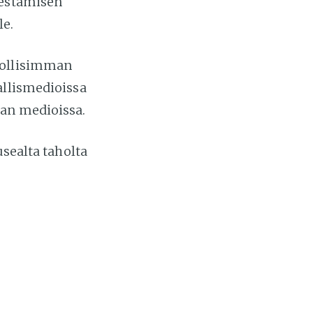
jestämisen
le.
dollisimman
allismedioissa
lan medioissa.
usealta taholta