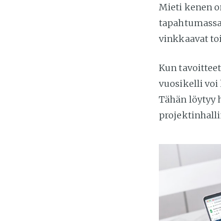
Mieti kenen o
tapahtumassa 
vinkkaavat to
Kun tavoitteet
vuosikelli vo
Tähän löytyy 
projektinhall