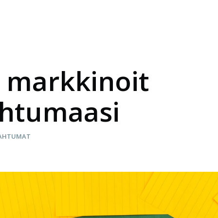
 markkinoit
htumaasi
PAHTUMAT