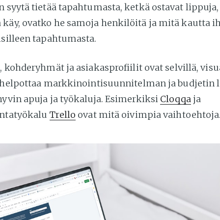
n syytä tietää tapahtumasta, ketkä ostavat lippuja
käy, ovatko he samoja henkilöitä ja mitä kautta i
isilleen tapahtumasta.
, kohderyhmät ja asiakasprofiilit ovat selvillä, vis
i helpottaa markkinointisuunnitelman ja budjetin l
hyvin apuja ja työkaluja. Esimerkiksi
Cloqqa
ja
intatyökalu
Trello
ovat mitä oivimpia vaihtoehtoja