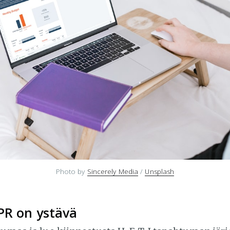
Photo by 
Sincerely Media
 / 
Unsplash
PR on ystävä