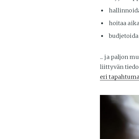
hallinnoida
hoitaa aik
budjetoida
... ja paljon
liittyvän tied
eri tapahtuma