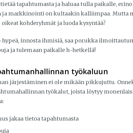
 tietää tapahtumasta ja haluaa tulla paikalle, eri
 ja markkinointi on kultaakin kalliimpaa. Mutta 
ri oikeat kohderyhmät ja luoda kysyntää?
o hypeä, innosta ihmisiä, saa porukka ilmoittautu
uja ja tulemaan paikalle h-hetkellä!
pahtumanhallinnan työkaluun
an järjestäminen ei ole mikään pikkujuttu. Onne
htumahallinnan työkalut, joista löytyy monenlais
a:
us jakaa tietoa tapahtumasta
puja