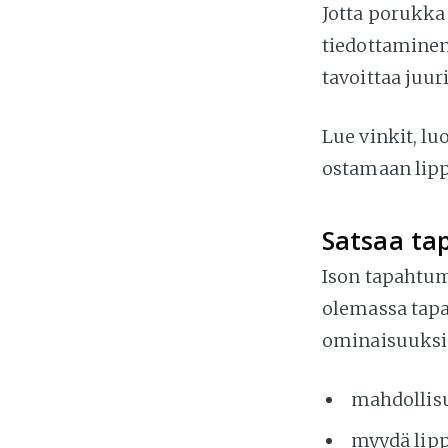
Jotta porukka
tiedottaminen
tavoittaa juu
Lue vinkit,
lu
ostamaan lipp
Satsaa ta
Ison tapahtum
olemassa tapa
ominaisuuksi
mahdollisu
myydä lip