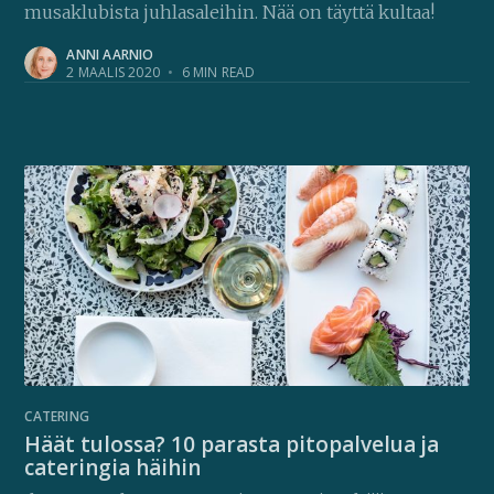
musaklubista juhlasaleihin. Nää on täyttä kultaa!
ANNI AARNIO
2 MAALIS 2020
•
6 MIN READ
CATERING
Häät tulossa? 10 parasta pitopalvelua ja
cateringia häihin