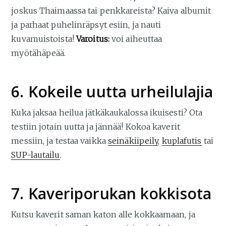
joskus Thaimaassa tai penkkareista? Kaiva albumit
ja parhaat puhelinräpsyt esiin, ja nauti
kuvamuistoista!
Varoitus:
voi aiheuttaa
myötähäpeää.
6. Kokeile uutta urheilulajia
Kuka jaksaa heilua jätkäkaukalossa ikuisesti? Ota
testiin jotain uutta ja jännää! Kokoa kaverit
messiin, ja testaa vaikka
seinäkiipeily
,
kuplafutis
tai
SUP-lautailu
.
7. Kaveriporukan kokkisota
Kutsu kaverit saman katon alle kokkaamaan, ja