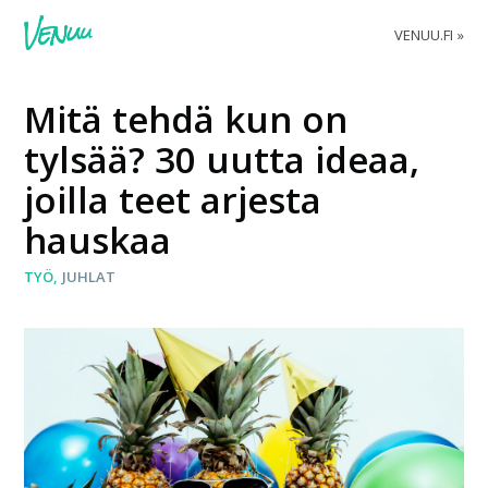
VENUU.FI
Mitä tehdä kun on
tylsää? 30 uutta ideaa,
joilla teet arjesta
hauskaa
TYÖ
JUHLAT