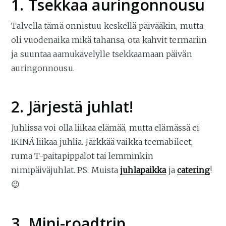
1. Tsekkaa auringonnousu
Talvella tämä onnistuu keskellä päivääkin, mutta
oli vuodenaika mikä tahansa, ota kahvit termariin
ja suuntaa aamukävelylle tsekkaamaan päivän
auringonnousu.
2. Järjestä juhlat!
Juhlissa voi olla liikaa elämää, mutta elämässä ei
IKINÄ liikaa juhlia. Järkkää vaikka teemabileet,
ruma T-paitapippalot tai lemminkin
nimipäiväjuhlat. P.S. Muista
juhlapaikka
ja
catering
!
😉
3. Mini-roadtrip