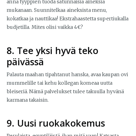
anna tyyppien tuoda satunnaisia aineksia
mukanaan. Suunnitelkaa aineksista menu,
kokatkaa ja nauttikaa! Ekstrahaastetta supertiukalla
budjetilla. Mites olisi vaikka 4€?
8. Tee yksi hyvä teko
päivässä
Palauta maahan tipahtanut hanska, avaa kaupan ovi
mummelille tai kehu kollegan komeaa uutta
bleiseriä. Nämä palvelukset tulee takuulla hyvänä
karmana takaisin.
9. Uusi ruokakokemus
Perulaista, egyptiläistä, ihan mitä vaan! Katsasta