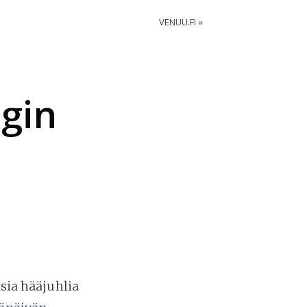
VENUU.FI
ngin
isia hääjuhlia