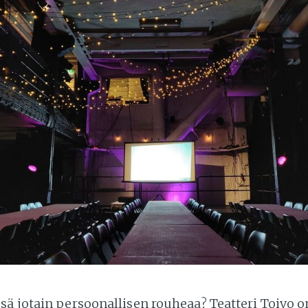
sä jotain persoonallisen rouheaa? Teatteri Toivo 