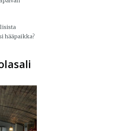
ääpäivän
lisista
esi hääpaikka?
olasali