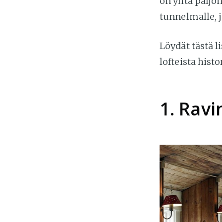
on yhtä paljo
tunnelmalle, j
Löydät tästä l
lofteista hist
1. Ravi