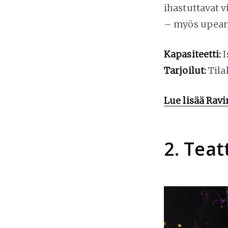
ihastuttavat v
– myös upean 
Kapasiteetti:
I
Tarjoilut:
Tila
Lue lisää Ravi
2. Teat