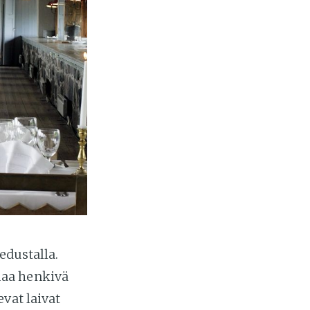
edustalla.
maa henkivä
vat laivat