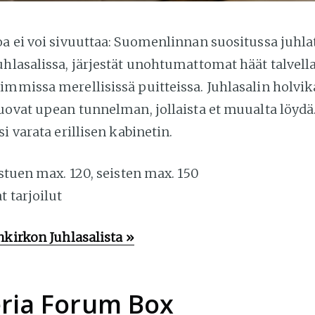
a ei voi sivuuttaa: Suomenlinnan suositussa juhlat
hlasalissa, järjestät unohtumattomat häät talvella
immissa merellisissä puitteissa. Juhlasalin holvik
luovat upean tunnelman, jollaista et muualta löydä
si varata erillisen kabinetin.
stuen max. 120, seisten max. 150
 tarjoilut
nkirkon Juhlasalista »
eria Forum Box