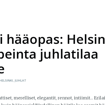
i hääopas: Helsi
peinta juhlatilaa
e
HELSINKI
JUHLAT
iset, merelliset, elegantit, rennot, intiimit… Erila