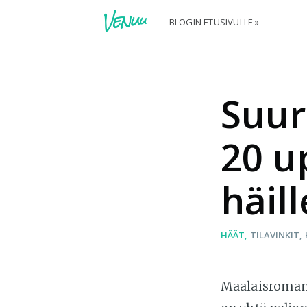
BLOGIN ETUSIVULLE »
Suur
20 u
häill
HÄÄT
TILAVINKIT
Maalaisromantt