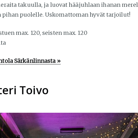
ieraita takuulla, ja luovat hääjuhlaan ihanan merel
pihan puolelle. Uskomattoman hyvät tarjoilut!
stuen max. 120, seisten max. 120
lta
ntola Särkänlinnasta »
teri Toivo