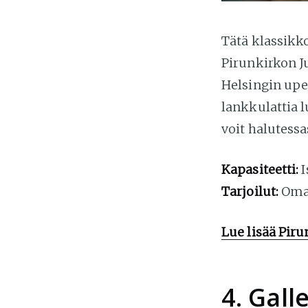
Tätä klassikko
Pirunkirkon Ju
Helsingin upe
lankkulattia 
voit halutessa
Kapasiteetti:
I
Tarjoilut:
Omat
Lue lisää Piru
4. Gall