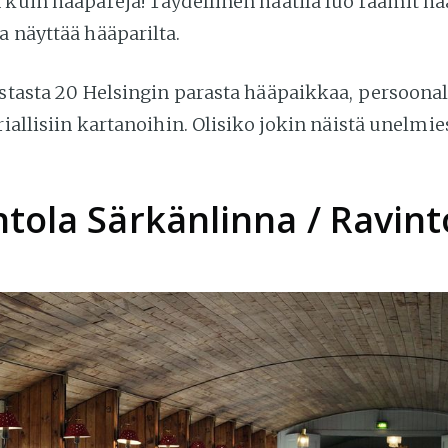
n kuin hääpareja! Täydellinen häätila luo raamit h
a näyttää hääparilta.
istasta 20 Helsingin parasta hääpaikkaa, persoonal
oriallisiin kartanoihin. Olisiko jokin näistä unelmi
ntola Särkänlinna / Ravint