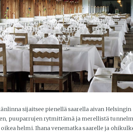
änlinna sijaitsee pienellä saarella aivan Helsingin 
n, puuparrujen rytmittämä ja merellistä tunnel
 oikea helmi. Ihana venematka saarelle ja ohikulke