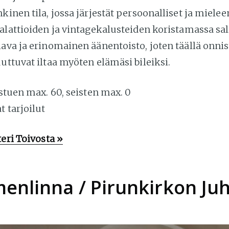
kinen tila, jossa järjestät persoonalliset ja miele
alattioiden ja vintagekalusteiden koristamassa sali
lava ja erinomainen äänentoisto, joten täällä onni
uttuvat iltaa myöten elämäsi bileiksi.
stuen max. 60, seisten max. 0
 tarjoilut
teri Toivosta »
enlinna / Pirunkirkon Juh