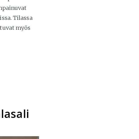
enpainuvat
ssa. Tilassa
stuvat myös
lasali