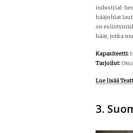
industrial-hen
hääjuhlat laut
on esiintymis
häät, jotka mu
Kapasiteetti:
I
Tarjoilut:
Omat
Lue lisää Teat
3. Suom