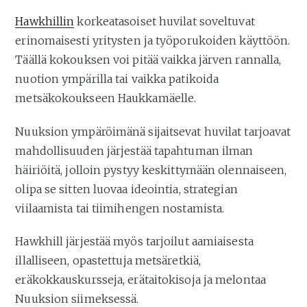
Hawkhillin
korkeatasoiset huvilat soveltuvat
erinomaisesti yritysten ja työporukoiden käyttöön.
Täällä kokouksen voi pitää vaikka järven rannalla,
nuotion ympärilla tai vaikka patikoida
metsäkokoukseen Haukkamäelle.
Nuuksion ympäröimänä sijaitsevat huvilat tarjoavat
mahdollisuuden järjestää tapahtuman ilman
häiriöitä, jolloin pystyy keskittymään olennaiseen,
olipa se sitten luovaa ideointia, strategian
viilaamista tai tiimihengen nostamista.
Hawkhill järjestää myös tarjoilut aamiaisesta
illalliseen, opastettuja metsäretkiä,
eräkokkauskursseja, erätaitokisoja ja melontaa
Nuuksion siimeksessä.