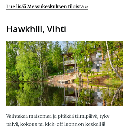
Lue lisää Messukeskuksen tiloista »
Hawkhill, Vihti
Vaihtakaa maisemaa ja pitäkää tiimipäivä, tyky-
päivä, kokous tai kick-off luonnon keskellä!