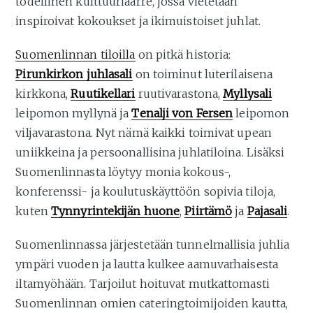
todellinen kulttuuriaarre, jossa vietetään
inspiroivat kokoukset ja ikimuistoiset juhlat.
Suomenlinnan tiloilla
on pitkä historia:
Pirunkirkon juhlasali
on toiminut luterilaisena
kirkkona,
Ruutikellari
ruutivarastona,
Myllysali
leipomon myllynä ja
Tenalji von Fersen
leipomon
viljavarastona. Nyt nämä kaikki toimivat upean
uniikkeina ja persoonallisina juhlatiloina. Lisäksi
Suomenlinnasta löytyy monia kokous-,
konferenssi- ja koulutuskäyttöön sopivia tiloja,
kuten
Tynnyrintekijän huone
,
Piirtämö
ja
Pajasali
.
Suomenlinnassa järjestetään tunnelmallisia juhlia
ympäri vuoden ja lautta kulkee aamuvarhaisesta
iltamyöhään. Tarjoilut hoituvat mutkattomasti
Suomenlinnan omien cateringtoimijoiden kautta,