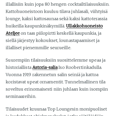
illallisiin kuin jopa 80 hengen cocktailtilaisuuksiin.
Kattohuoneistoon kuuluu tilava juhlasali, viihtyisä
lounge, kaksi kattosaunaa sekä kaksi kattoterassia
huikeilla kaupunkinäkymillä.
Ullakkohuoneisto
Ateljee
on taas piilopirtti keskellä kaupunkia, ja
siellä järjestyy kokoukset, lounastapaamiset ja
illalliset pienemmille seurueille.
Suurempiin tilaisuuksiin suosittelemme upeaa ja
historiallista
Astoria-salia
Iso Roobertinkadulla.
Vuonna 1919 rakennetun salin seiniä ja kattoa
koristavat upeat ornamentit. Tunnelmallinen tila
soveltuu erinomaisesti niin juhlaan kuin isompiin
seminaareihin.
Tilaisuudet kruunaa Top Loungesin monipuoliset