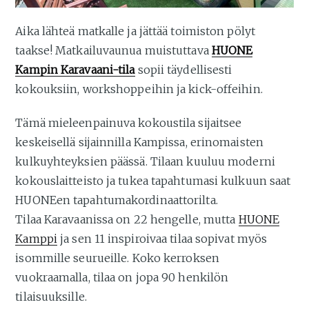
Aika lähteä matkalle ja jättää toimiston pölyt
taakse! Matkailuvaunua muistuttava
HUONE
Kampin Karavaani-tila
sopii täydellisesti
kokouksiin, workshoppeihin ja kick-offeihin.
Tämä mieleenpainuva kokoustila sijaitsee
keskeisellä sijainnilla Kampissa, erinomaisten
kulkuyhteyksien päässä. Tilaan kuuluu moderni
kokouslaitteisto ja tukea tapahtumasi kulkuun saat
HUONEen tapahtumakordinaattorilta.
Tilaa Karavaanissa on 22 hengelle, mutta
HUONE
Kamppi
ja sen 11 inspiroivaa tilaa sopivat myös
isommille seurueille. Koko kerroksen
vuokraamalla, tilaa on jopa 90 henkilön
tilaisuuksille.