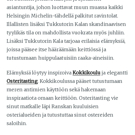
asiantuntija, johon luottavat muun muassa kaikki
Helsingin Michelin-tähdellä palkitut ravintolat.
Illallisten lisäksi Tukkutorin Kalan skandinaavisen
tyylikäs tila on mahdollista vuokrata myös juhliin.
Lisäksi Tukkutorin Kala tarjoaa erilaisia elämyksiä,
joissa pääsee itse hääräämään keittiössä ja
tutustumaan huippulaatuisiin raaka-aineisiin.
Elämyksiä löytyy inspiroiva
Kokkikoulu
ja elegantti
Osteritasting
. Kokkikoulussa pääset tutustumaan
meren antimien käyttöön sekä hakemaan
inspiraatiota omaan keittiöön. Osteritasting vie
sinut matkalle läpi Ranskan kuuluisien
osterialueiden ja tutustuttaa sinut ostereiden
saloihin.