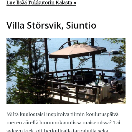
Lue lisää Tukkutorin Kalasta »
Villa Störsvik, Siuntio
Miltä kuulostaisi inspiroiva tiimin koulutuspäivä
meren äärellä luonnonkauniissa maisemissa? Tai
syksyn kick-off herkullisilla tarjoiluilla sekä