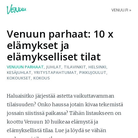
VENUU.FI
Venuun parhaat: 10 x
elämykset ja
elämykselliset tilat
VENUUN PARHAAT
JUHLAT
TILAVINKIT
HELSINKI
KESÄJUHLAT
YRITYSTAPAHTUMAT
PIKKUJOULUT
KOKOUKSET
KOKOUS
Haluaisitko järjestää astetta vaikuttavamman
tilaisuuden? Onko haussa jotain kivaa tekemistä
jossain siistissä paikassa? Tähän listaukseen on
koottu Venuun 10 huikeaa elämystä ja
elämyksellistä tilaa. Lue ja löydä se vähän