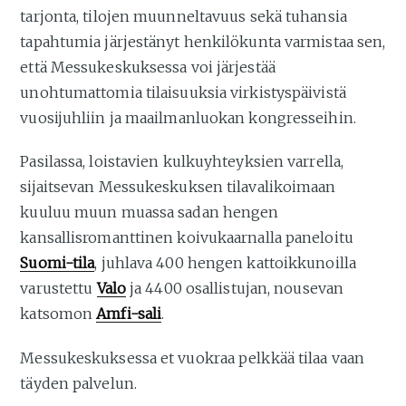
tarjonta, tilojen muunneltavuus sekä tuhansia
tapahtumia järjestänyt henkilökunta varmistaa sen,
että Messukeskuksessa voi järjestää
unohtumattomia tilaisuuksia virkistyspäivistä
vuosijuhliin ja maailmanluokan kongresseihin.
Pasilassa, loistavien kulkuyhteyksien varrella,
sijaitsevan Messukeskuksen tilavalikoimaan
kuuluu muun muassa sadan hengen
kansallisromanttinen koivukaarnalla paneloitu
Suomi-tila
, juhlava 400 hengen kattoikkunoilla
varustettu
Valo
ja 4400 osallistujan, nousevan
katsomon
Amfi-sali
.
Messukeskuksessa et vuokraa pelkkää tilaa vaan
täyden palvelun.