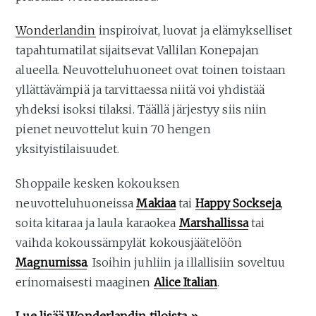
Wonderlandin
inspiroivat, luovat ja elämykselliset
tapahtumatilat sijaitsevat Vallilan Konepajan
alueella. Neuvotteluhuoneet ovat toinen toistaan
yllättävämpiä ja tarvittaessa niitä voi yhdistää
yhdeksi isoksi tilaksi. Täällä järjestyy siis niin
pienet neuvottelut kuin 70 hengen
yksityistilaisuudet.
Shoppaile kesken kokouksen
neuvotteluhuoneissa
Makiaa
tai
Happy Sockseja
,
soita kitaraa ja laula karaokea
Marshallissa
tai
vaihda kokoussämpylät kokousjäätelöön
Magnumissa
. Isoihin juhliin ja illallisiin soveltuu
erinomaisesti maaginen
Alice Italian
.