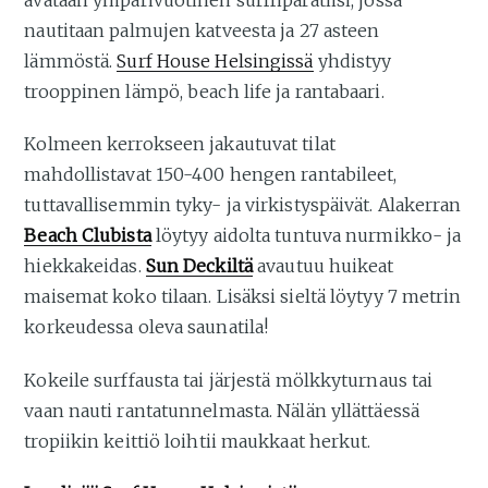
nautitaan palmujen katveesta ja 27 asteen
lämmöstä.
Surf House Helsingissä
yhdistyy
trooppinen lämpö, beach life ja rantabaari.
Kolmeen kerrokseen jakautuvat tilat
mahdollistavat 150-400 hengen rantabileet,
tuttavallisemmin tyky- ja virkistyspäivät. Alakerran
Beach Clubista
löytyy aidolta tuntuva nurmikko- ja
hiekkakeidas.
Sun Deckiltä
avautuu huikeat
maisemat koko tilaan. Lisäksi sieltä löytyy 7 metrin
korkeudessa oleva saunatila!
Kokeile surffausta tai järjestä mölkkyturnaus tai
vaan nauti rantatunnelmasta. Nälän yllättäessä
tropiikin keittiö loihtii maukkaat herkut.