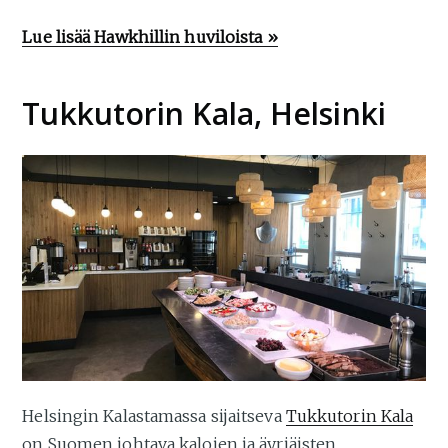
Lue lisää Hawkhillin huviloista »
Tukkutorin Kala, Helsinki
Helsingin Kalastamassa sijaitseva
Tukkutorin Kala
on Suomen johtava kalojen ja äyriäisten