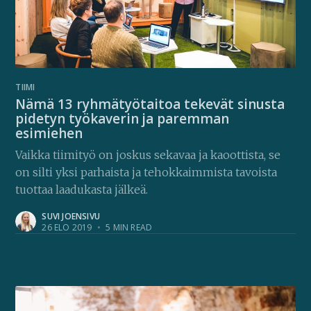
TIIMI
Nämä 13 ryhmätyötaitoa tekevät sinusta
pidetyn työkaverin ja paremman
esimiehen
Vaikka tiimityö on joskus sekavaa ja kaoottista, se
on silti yksi parhaista ja tehokkaimmista tavoista
tuottaa laadukasta jälkeä.
SUVI JOENSIVU
26 ELO 2019
•
5 MIN READ