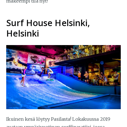
makeempi tila nyt!
Surf House Helsinki,
Helsinki
Ikuinen kesä löytyy Pasilasta! Lokakuussa 2019
avataan ympärivuotinen surffiparatiisi, jossa