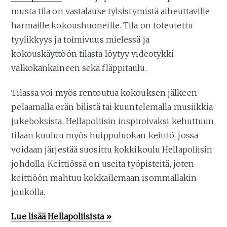
musta tila on vastalause tylsistymistä aiheuttaville
harmaille kokoushuoneille. Tila on toteutettu
tyylikkyys ja toimivuus mielessä ja
kokouskäyttöön tilasta löytyy videotykki
valkokankaineen sekä fläppitaulu.
Tilassa voi myös rentoutua kokouksen jälkeen
pelaamalla erän bilistä tai kuuntelemalla musiikkia
jukeboksista. Hellapoliisin inspiroivaksi kehuttuun
tilaan kuuluu myös huippuluokan keittiö, jossa
voidaan järjestää suosittu kokkikoulu Hellapoliisin
johdolla. Keittiössä on useita työpisteitä, joten
keittiöön mahtuu kokkailemaan isommallakin
joukolla.
Lue lisää Hellapoliisista »