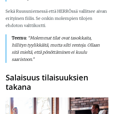
Sekä Ruusuniemessä että HERRÖssä vallitsee aivan
erityinen fiilis. Se onkin molempien tilojen
ehdoton valttikortti.
Teemu:
“Molemmat tilat ovat tasokkaita,
hillityn tyylikkäitä, mutta silti rentoja. Ollaan
sitä mieltä, että pönöttäminen ei kuulu
saaristoon.”
Salaisuus tilaisuuksien
takana