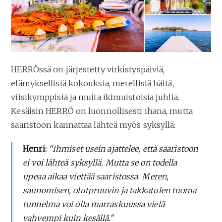
HERRÖssä on järjestetty virkistyspäiviä,
elämyksellisiä kokouksia, merellisiä häitä,
viisikymppisiä ja muita ikimuistoisia juhlia.
Kesäisin HERRÖ on luonnollisesti ihana, mutta
saaristoon kannattaa lähteä myös syksyllä:
Henri:
“Ihmiset usein ajattelee, että saaristoon
ei voi lähteä syksyllä. Mutta se on todella
upeaa aikaa viettää saaristossa. Meren,
saunomisen, olutpruuvin ja takkatulen tuoma
tunnelma voi olla marraskuussa vielä
vahvempi kuin kesällä."