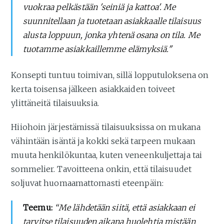
vuokraa pelkästään 'seiniä ja kattoa'. Me
suunnitellaan ja tuotetaan asiakkaalle tilaisuus
alusta loppuun, jonka yhtenä osana on tila. Me
tuotamme asiakkaillemme elämyksiä."
Konsepti tuntuu toimivan, sillä lopputuloksena on
kerta toisensa jälkeen asiakkaiden toiveet
ylittäneitä tilaisuuksia.
Hiiohoin järjestämissä tilaisuuksissa on mukana
vähintään isäntä ja kokki sekä tarpeen mukaan
muuta henkilökuntaa, kuten veneenkuljettaja tai
sommelier. Tavoitteena onkin, että tilaisuudet
soljuvat huomaamattomasti eteenpäin:
Teemu:
“Me lähdetään siitä, että asiakkaan ei
tarvitse tilaisuuden aikana huolehtia mistään