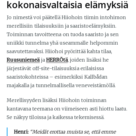
kokonaisvaltaisia elämyksiä
Jo nimestä voi päätellä Hiiohoin tiimin intohimon
merellisiin tilaisuuksiin ja saaristoelämyksiin.
Toiminnan tavoitteena on tuoda saaristo ja sen
uniikki tunnelma yhä useammalle helpommin
saavutettavaksi. Hiiohoi pyörittää kahta tilaa,
Ruusuniemeä
ja
HERRÖtä
, joiden lisäksi he
järjestävät off-site-tilaisuuksia erilaisissa
saaristokohteissa – esimerkiksi Kallbådan
majakalla ja tunnelmallisella veneveistämöllä.
Merellisyyden lisäksi Hiiohoin toiminnan
kantavana teemana on viimeiseen asti hiottu laatu.
Se näkyy tiloissa ja kaikessa tekemisessä.
Henri:
“Meidät erottaa muista se, että emme