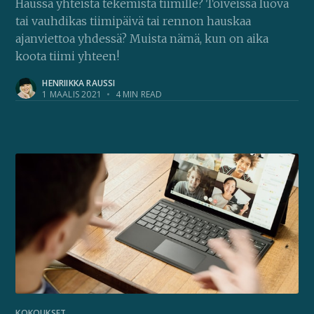
Haussa yhteistä tekemistä tiimille? Toiveissa luova
tai vauhdikas tiimipäivä tai rennon hauskaa
ajanviettoa yhdessä? Muista nämä, kun on aika
koota tiimi yhteen!
HENRIIKKA RAUSSI
1 MAALIS 2021
•
4 MIN READ
KOKOUKSET