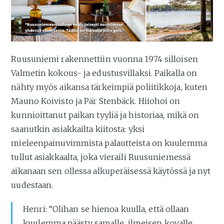
Ruusuniemi rakennettiin vuonna 1974 silloisen
Valmetin kokous- ja edustusvillaksi. Paikalla on
nähty myös aikansa tärkeimpiä poliitikkoja, kuten
Mauno Koivisto ja Pär Stenbäck. Hiiohoi on
kunnioittanut paikan tyyliä ja historiaa, mikä on
saanutkin asiakkailta kiitosta: yksi
mieleenpainuvimmista palautteista on kuulemma
tullut asiakkaalta, joka vieraili Ruusuniemessä
aikanaan sen ollessa alkuperäisessä käytössä ja nyt
uudestaan.
Henri: “Olihan se hienoa kuulla, että ollaan
kuulemma päästy samalle, ilmeisen kovalle